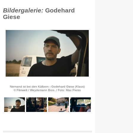
Bildergalerie:
Godehard
Giese
Niemand ist bei den Kälbern - Godehard Giese (Klaus)
© Filmwelt / Weydemann Bros. / Foto: Max Preiss