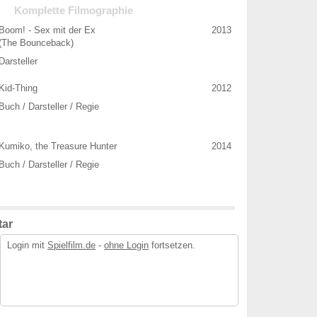
Komplette Filmographie
Boom! - Sex mit der Ex
2013
(The Bounceback)
Darsteller
Kid-Thing
2012
Buch / Darsteller / Regie
Kumiko, the Treasure Hunter
2014
Buch / Darsteller / Regie
ar
Login mit
Spielfilm.de
-
ohne Login
fortsetzen.