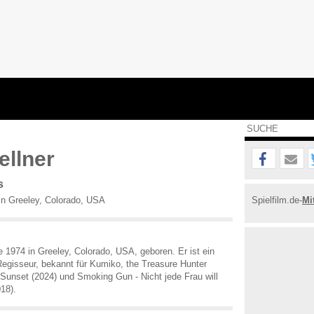
ellner
s
n Greeley, Colorado, USA
Spielfilm.de-
Mi
e 1974 in Greeley, Colorado, USA, geboren. Er ist ein
egisseur, bekannt für Kumiko, the Treasure Hunter
Sunset (2024) und Smoking Gun - Nicht jede Frau will
18).