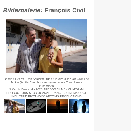
Bildergalerie:
François Civil
Beating Hearts - Das Schicksal führt Clotaire (Fran ois Civil) und
Jackie (Adèle Exarchopoulos) wieder als Erwachsene
zusammen
© Cédric Bertrand - 2023 TRESOR FILMS - CHI-FOU-MI
PRODUCTIONS STUDIOCANAL FRANCE 2 CINEMA COOL
INDUSTRIE PICTANOVO ARTEMIS PRODUCTIONS