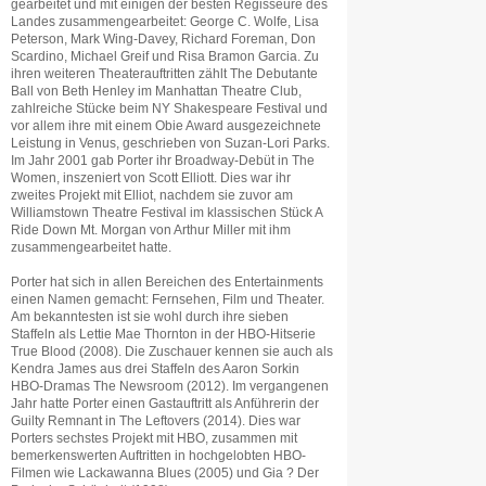
gearbeitet und mit einigen der besten Regisseure des
Landes zusammengearbeitet: George C. Wolfe, Lisa
Peterson, Mark Wing-Davey, Richard Foreman, Don
Scardino, Michael Greif und Risa Bramon Garcia. Zu
ihren weiteren Theaterauftritten zählt The Debutante
Ball von Beth Henley im Manhattan Theatre Club,
zahlreiche Stücke beim NY Shakespeare Festival und
vor allem ihre mit einem Obie Award ausgezeichnete
Leistung in Venus, geschrieben von Suzan-Lori Parks.
Im Jahr 2001 gab Porter ihr Broadway-Debüt in The
Women, inszeniert von Scott Elliott. Dies war ihr
zweites Projekt mit Elliot, nachdem sie zuvor am
Williamstown Theatre Festival im klassischen Stück A
Ride Down Mt. Morgan von Arthur Miller mit ihm
zusammengearbeitet hatte.
Porter hat sich in allen Bereichen des Entertainments
einen Namen gemacht: Fernsehen, Film und Theater.
Am bekanntesten ist sie wohl durch ihre sieben
Staffeln als Lettie Mae Thornton in der HBO-Hitserie
True Blood (2008). Die Zuschauer kennen sie auch als
Kendra James aus drei Staffeln des Aaron Sorkin
HBO-Dramas The Newsroom (2012). Im vergangenen
Jahr hatte Porter einen Gastauftritt als Anführerin der
Guilty Remnant in The Leftovers (2014). Dies war
Porters sechstes Projekt mit HBO, zusammen mit
bemerkenswerten Auftritten in hochgelobten HBO-
Filmen wie Lackawanna Blues (2005) und Gia ? Der