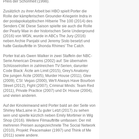
Preis der Schönheit (1998).
Zusätzlich zu ihrer Arbeit bei HBO spielt Porter die
Rolle der kämpferischen Grounder-Kriegerin Indra in
der postapokalyptischen Hitserie The 100 (2014) des
Senders CW. Diese Saison spielte sie auch die Rolle
der Pearly Mae in der historischen Serie Underground
(2016) von WGN, wurde in ABCs The Jury (2016)
neben Archie Panjabi und Jeremy Sisto besetzt und
hatte Gastauftritte in Shonda Rhimes' The Catch.
Porter trat als Gwen Walker in zwei Staffeln der NBC-
Serie American Dreams (2002) auf. Sie übernahm
Schlüsselrollen in zahlreichen TV-Serien, darunter
Code Black: Ärzte am Limit (2015), Grey's Anatomy:
Die jungen Ärzte (2005), Murder House (2011), Glee
(2009), CSI: Vegas (2000), We'll Always Have Bourbon
Street (2012), Fight (2007), Criminal Minds: Team Red
(2011), Private Practice (2007) und Dr. House (2004),
und vielen anderen.
Auf der Kinoleinwand wird Porter bald an der Seite von
Shirley MacLaine in Zu guter Letzt (2017) zu sehen
sein und spielte kürzlich neben Emily Mortimer in Wig
Shop (2016). Weitere Filmauftritte umfassen: Der mit
mehreren Preisen ausgezeichnete The Social Network
(2010), Projekt: Peacemaker (1997) und Think of Me
(2011) sowie andere.