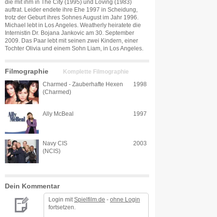
die mit ihm in The City (1995) und Loving (1983)
auftrat. Leider endete ihre Ehe 1997 in Scheidung,
trotz der Geburt ihres Sohnes August im Jahr 1996.
Michael lebt in Los Angeles. Weatherly heiratete die
Internistin Dr. Bojana Jankovic am 30. September
2009. Das Paar lebt mit seinen zwei Kindern, einer
Tochter Olivia und einem Sohn Liam, in Los Angeles.
Filmographie
Komplette Filmographie
Charmed - Zauberhafte Hexen
1998
(Charmed)
Ally McBeal
1997
Navy CIS
2003
(NCIS)
Dein Kommentar
Login mit
Spielfilm.de
-
ohne Login
fortsetzen.