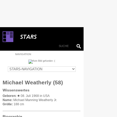
NAVIGATION
Michael Weatherly (58)
Wissenswertes
Geboren:
✹ 08. Juli 1968 in USA
Name:
Michael Manning Weatherly Jr.
Größe:
188 cm
Biographie