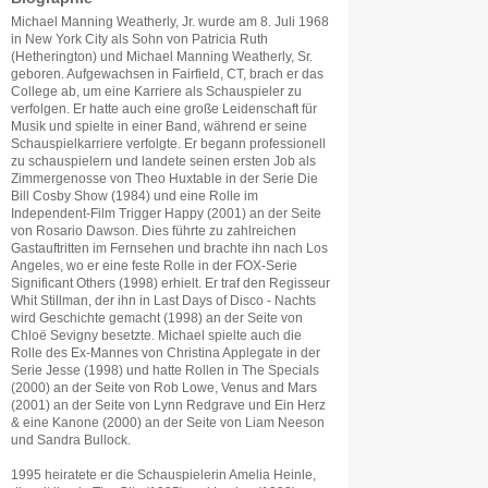
Michael Manning Weatherly, Jr. wurde am 8. Juli 1968
in New York City als Sohn von Patricia Ruth
(Hetherington) und Michael Manning Weatherly, Sr.
geboren. Aufgewachsen in Fairfield, CT, brach er das
College ab, um eine Karriere als Schauspieler zu
verfolgen. Er hatte auch eine große Leidenschaft für
Musik und spielte in einer Band, während er seine
Schauspielkarriere verfolgte. Er begann professionell
zu schauspielern und landete seinen ersten Job als
Zimmergenosse von Theo Huxtable in der Serie Die
Bill Cosby Show (1984) und eine Rolle im
Independent-Film Trigger Happy (2001) an der Seite
von Rosario Dawson. Dies führte zu zahlreichen
Gastauftritten im Fernsehen und brachte ihn nach Los
Angeles, wo er eine feste Rolle in der FOX-Serie
Significant Others (1998) erhielt. Er traf den Regisseur
Whit Stillman, der ihn in Last Days of Disco - Nachts
wird Geschichte gemacht (1998) an der Seite von
Chloë Sevigny besetzte. Michael spielte auch die
Rolle des Ex-Mannes von Christina Applegate in der
Serie Jesse (1998) und hatte Rollen in The Specials
(2000) an der Seite von Rob Lowe, Venus and Mars
(2001) an der Seite von Lynn Redgrave und Ein Herz
& eine Kanone (2000) an der Seite von Liam Neeson
und Sandra Bullock.
1995 heiratete er die Schauspielerin Amelia Heinle,