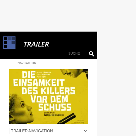
NAVIGATION