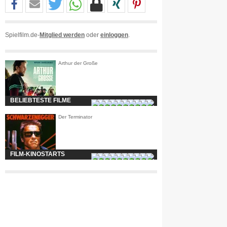
Spielfilm.de-
Mitglied werden
oder
einloggen
.
Arthur der Große
BELIEBTESTE FILME
Der Terminator
FILM-KINOSTARTS