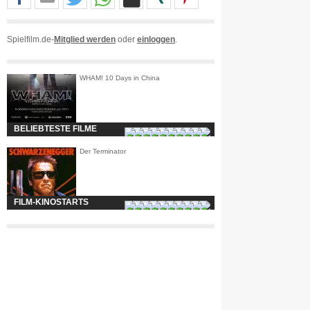
Spielfilm.de-
Mitglied werden
oder
einloggen
.
WHAM! 10 Days in China
BELIEBTESTE FILME
Der Terminator
FILM-KINOSTARTS