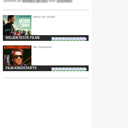
Spielfilm.de-
Mitglied werden
oder
einloggen
.
Arthur der Große
BELIEBTESTE FILME
Der Terminator
FILM-KINOSTARTS