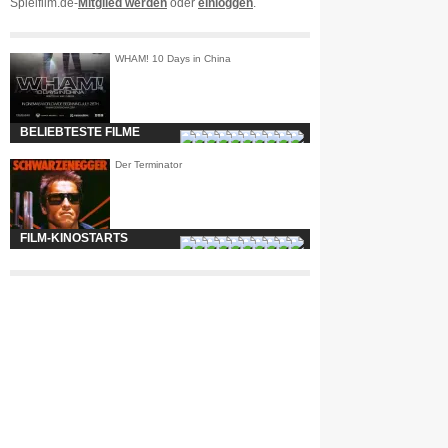
Spielfilm.de-
Mitglied werden
oder
einloggen
.
WHAM! 10 Days in China
BELIEBTESTE FILME
Der Terminator
FILM-KINOSTARTS