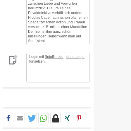
zwischen Liebe und Vorwürfen
herumzickt. Die Frau eines
Privatdetektivs verhält sich anders.
Nicolas Cage hat ja schon öfter einen
Spagat zwischen Action und Tränen
versucht z. B. mittels einer Mandoline.
Der hier ist ihm ganz schön
misslungen, selbst wenn man auf
Snuff steht.
Login mit
Spielfilm.de
-
ohne Login
fortsetzen.