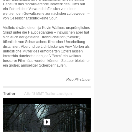
Dabei ist das moralisierende Beiwerk des Films nur
ein lächerlicher Vorwand dafür, sich von einer
weltfremden Gewaltszene zur nächsten zu bewegen –
von Gesellschaftskritik keine Spur.
Vielleicht wäre einem ja Kevin Walkers ursprüngliches
Skript unter die Haut gegangen – inzwischen aber hat
sich auch der gefeierte Drehbuchautor ("Seven")
öffentlich von Schumachers filmischer Umarbeitung
distanziert. Abgründige Lichtblicke wie Amy Morton als
untröstliche Mutter des ermorderten Opfers lassen
immerhin durchscheinen, daß "8mm" ein weitaus
besserer Film hätte werden können. So aber bleibt nur
ein großer, armseliger Scherbenhaufen.
Rico Pfirstinger
Trailer
Alle "8 MM"-Trailer anzeigen