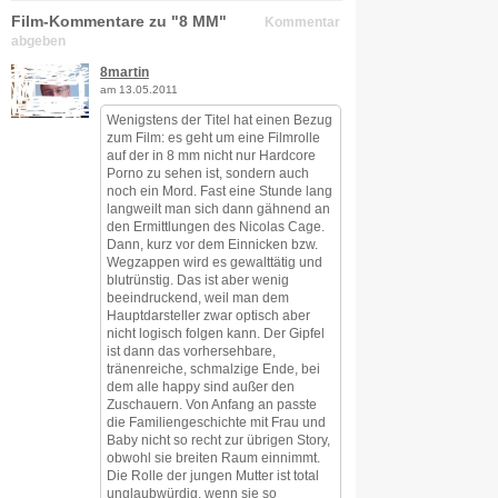
Film-Kommentare zu "8 MM"
Kommentar
abgeben
8martin
am 13.05.2011
Wenigstens der Titel hat einen Bezug
zum Film: es geht um eine Filmrolle
auf der in 8 mm nicht nur Hardcore
Porno zu sehen ist, sondern auch
noch ein Mord. Fast eine Stunde lang
langweilt man sich dann gähnend an
den Ermittlungen des Nicolas Cage.
Dann, kurz vor dem Einnicken bzw.
Wegzappen wird es gewalttätig und
blutrünstig. Das ist aber wenig
beeindruckend, weil man dem
Hauptdarsteller zwar optisch aber
nicht logisch folgen kann. Der Gipfel
ist dann das vorhersehbare,
tränenreiche, schmalzige Ende, bei
dem alle happy sind außer den
Zuschauern. Von Anfang an passte
die Familiengeschichte mit Frau und
Baby nicht so recht zur übrigen Story,
obwohl sie breiten Raum einnimmt.
Die Rolle der jungen Mutter ist total
unglaubwürdig, wenn sie so