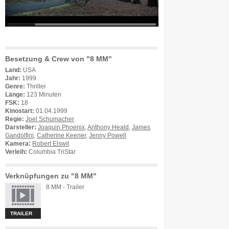
Besetzung & Crew von "8 MM"
Land:
USA
Jahr:
1999
Genre:
Thriller
Länge:
123 Minuten
FSK:
18
Kinostart:
01.04.1999
Regie:
Joel Schumacher
Darsteller:
Joaquin Phoenix
,
Anthony Heald
,
James
Gandolfini
,
Catherine Keener
,
Jenny Powell
Kamera:
Robert Elswit
Verleih:
Columbia TriStar
Verknüpfungen zu "8 MM"
8 MM - Trailer
TRAILER