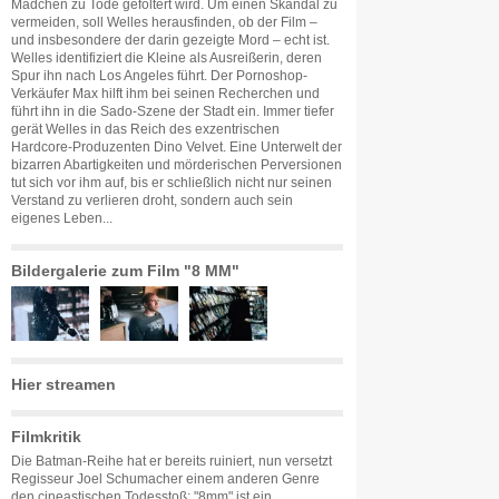
Mädchen zu Tode gefoltert wird. Um einen Skandal zu
vermeiden, soll Welles herausfinden, ob der Film –
und insbesondere der darin gezeigte Mord – echt ist.
Welles identifiziert die Kleine als Ausreißerin, deren
Spur ihn nach Los Angeles führt. Der Pornoshop-
Verkäufer Max hilft ihm bei seinen Recherchen und
führt ihn in die Sado-Szene der Stadt ein. Immer tiefer
gerät Welles in das Reich des exzentrischen
Hardcore-Produzenten Dino Velvet. Eine Unterwelt der
bizarren Abartigkeiten und mörderischen Perversionen
tut sich vor ihm auf, bis er schließlich nicht nur seinen
Verstand zu verlieren droht, sondern auch sein
eigenes Leben...
Bildergalerie zum Film "8 MM"
Hier streamen
Filmkritik
Die Batman-Reihe hat er bereits ruiniert, nun versetzt
Regisseur Joel Schumacher einem anderen Genre
den cineastischen Todesstoß: "8mm" ist ein