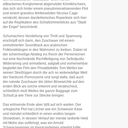
altbackenes Konglomerat abgenutzter Krimiklischees,
das sich sich hinter einem pseudomoralisierenden Plot
und einem grandios fehlbesetzten Nicolas Cage
versteckt, dessen darstellerisches Repertoire sich hier
auf die Replikation des Schlafzimmerblicks aus "Stadt
der Engel" beschränkt.
Schumachers Vorstellung von Thrill und Spannung
erschöpft sich darin, den Zuschauer mit einem
unmotivierten Soundtrack aus arabischen
Folkloreklängen in den Wahnsinn zu treiben. Dabei ist
der scheinheilige Abstieg ins Reich der Perversionen
nur eine faschistoide Rechtfertigung von Selbstjustiz:
Widersinnig und anmaßend, aalglatt und vorhersehbar
begleitet der Film den Privatdetektiv Tom Welles bei
seinen Streifzügen durch die ach so widerwärtige Welt
der Hardcore-Pornoszene und sorgt dafür, daß auch
der naivste Zuschauer die üblen Bösewichte auf den
ersten Blick als solche erkennt und verabscheut,
schließlich muß Welles die ganze Baggage zum
Schluß ja wie Tiere zur Strecke bringen.
Das erlösende Ende aber läßt auf sich warten: Der
unlogische Plot hat Löcher wie ein Schweizer Käse
und mündet schließlich in einen endlos langen
Showdown, in dessen Verlauf der mental sedierte Held
mit Mühe das vollbringt, was ein Arnold
Schwarzenegger im Handumdrehen erledigt hätte.