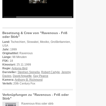
Besetzung & Crew von "Ravenous - Friß
oder Stirb"
Land:
Tschechien, Slowakei, Mexiko, Großbritannien,
USA
Jahr:
1999
Originaltitel:
Ravenous
Länge:
98 Minuten
FSK:
18
Kinostart:
25.11.1999
Regie:
Antonia Bird
Darsteller:
Stephen Spinella
,
Robert Carlyle
,
Jeremy
Davies
,
David Arquette
,
Guy Pearce
Kamera:
Anthony B. Richmond
Verleih:
20th Century Fox
Verknüpfungen zu "Ravenous - Friß oder
Stirb"
Ravenous-friss oder stirb