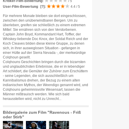
Kritiker-Film-Bewertung:
/ 5
User-Film-Bewertung
[?]
:
4.4 / 5
Für mehrere Monate bleiben sie dort eingeschlossen,
zwischen den unüberwindbaren Bergen. Um zu
überleben, greifen sie schließlich zu einem extremen
Mittel: Sie ernähren sich von den Verstorbenen.
Captain John Boyd, Kommandant Hart, Toffler, der
Whiskey-liebende Doc Knox, der Soldat Reich und der
Koch Cleaves bilden diese kleine Gruppe, zu denen
sich, in ihrer ausweglosen Situation - gefangen in
einer Hütte auf der Sierra Nevada -, der merkwürdige
Colqhoun gesellt.
Colqhouns Geschichten bringen durch die bizarrsten
und unglaublichsten Erlebnisse, die er in lebendiger
Art schildert, die Gemüter der Zuhörer zum Erschüttern
- seine Legenden, die sich ausschließlich um
Kannibalismus drehen, der Bezug zu einem alten
indianischen Mythos, der Weendigo genannt wird, und
Colqhouns geheimnisvolle Wesensart, lassen die
Männer mißtrauisch werden. Wie sich bald
herausstellen wird, nicht zu Unrecht...
Bildergalerie zum Film "Ravenous - Friß
oder Stirb"