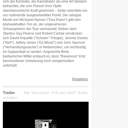
sich die Komödie, die Kannibalen als eine Art Vampire
betrachtet, die vom Fleisch ihrer Opfer
übermenschliche Kraft gewinnen – leider ebenfalls ein
nur rudimentär ausgearbeiteter Punkt. Die saloppe
Musik von Michaeel Nyman (“Das Piano“) gibt den
klamaukhaften Ton an, der angesehenen
Schauspielern die Tour vermasselt. Neben dem
Starduo Guy Pearce und Robert Carlyle verstecken
sich David Arquette (“Scream“-Trilogie), Jeremy Davies
(“Nell“), Jeffrey Jones (“Ed Wood“) und John Spencer
(“Verhandlungssache“) in Nebenrollen, um rechtzeitig
im Suppentopf zu landen. Angesichts Birds
barbarischer Mittel erstaunt es, dass “Ravenous“ trotz
bescheidener Umsetzung noch einigermaßen
unterhält.
Redaktion
Trailer
Alle "Ravenous - Friß oder Stirb"-Trailer
anzeigen