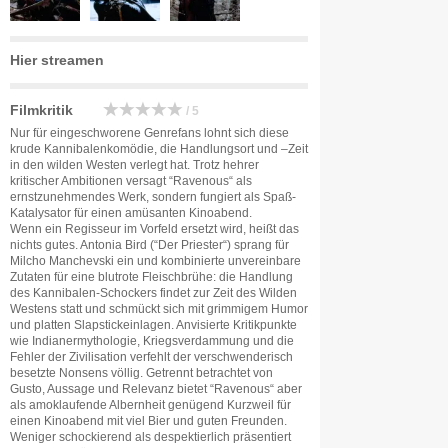
Hier streamen
Filmkritik
/ 5
Nur für eingeschworene Genrefans lohnt sich diese
krude Kannibalenkomödie, die Handlungsort und –Zeit
in den wilden Westen verlegt hat. Trotz hehrer
kritischer Ambitionen versagt “Ravenous“ als
ernstzunehmendes Werk, sondern fungiert als Spaß-
Katalysator für einen amüsanten Kinoabend.
Wenn ein Regisseur im Vorfeld ersetzt wird, heißt das
nichts gutes. Antonia Bird (“Der Priester“) sprang für
Milcho Manchevski ein und kombinierte unvereinbare
Zutaten für eine blutrote Fleischbrühe: die Handlung
des Kannibalen-Schockers findet zur Zeit des Wilden
Westens statt und schmückt sich mit grimmigem Humor
und platten Slapstickeinlagen. Anvisierte Kritikpunkte
wie Indianermythologie, Kriegsverdammung und die
Fehler der Zivilisation verfehlt der verschwenderisch
besetzte Nonsens völlig. Getrennt betrachtet von
Gusto, Aussage und Relevanz bietet “Ravenous“ aber
als amoklaufende Albernheit genügend Kurzweil für
einen Kinoabend mit viel Bier und guten Freunden.
Weniger schockierend als despektierlich präsentiert