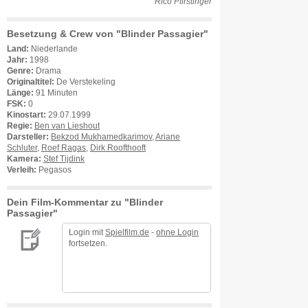
Rico Pfirstinger
Besetzung & Crew von "Blinder Passagier"
Land:
Niederlande
Jahr:
1998
Genre:
Drama
Originaltitel:
De Verstekeling
Länge:
91 Minuten
FSK:
0
Kinostart:
29.07.1999
Regie:
Ben van Lieshout
Darsteller:
Bekzod Mukhamedkarimov
,
Ariane
Schluter
,
Roef Ragas
,
Dirk Roofthooft
Kamera:
Stef Tijdink
Verleih:
Pegasos
Dein Film-Kommentar zu "Blinder
Passagier"
Login mit
Spielfilm.de
-
ohne Login
fortsetzen.