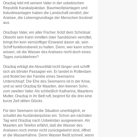
Orazbaj lebt mit seinem Vater in der usbekischen
Republik Karakalpakstan. Baumwollplantagen und
Industrieanlagen haben die Landschaft zerstört, der
Aralsee, die Lebensgrundlage der Menschen trocknet
aus.
Orazbajs Vater, ein alter Fischer, trotzt dem Schicksal.
Obwohl sein Kahn inmitten öder Sanddünen verrottet,
bringt ihn kein vernünftiger Einwand davon ab, sein
Schiff funktionsbereit zu halten. Denn, wer kann schon
wissen, ob die Wasser des Aralsees nicht doch eines
Tages zurückkehren?
Orazbaj erträgt die Absurdität nicht länger und schifft
sich als blinder Passagier ein. Er landet in Rotterdam
und findet bei der Familie eines Seemanns
Unterschlupf. Die Ehe des Seemanns ist in der Krise,
und so wird Orazbaj für Maarten, den kleinen Sohn,
zum zweiten Vater. Als schließlich Katharina, Maartens
Mutter, Orazbaj in ihr Bett ruft, beginnt für die drei eine
kurze Zeit stillen Glücks.
Für den Seemann ist die Situation unerträglich, er
schaltet die Ausländerpolizei ein. Schon am nächsten
Tag wird Orazbaj nach Usbekistan ausgewiesen. Als
Maarten am Telefon erfährt, daß die Wasser des
Aralsees noch immer nicht zurückgekehrt sind, öffnet
er die Wasserhähne. Denn Wasser fließt schnell, wenn