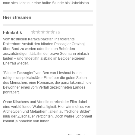
man sich liebt: nur eine halbe Stunde bis Usbekistan.
Hier streamen
Filmkritik
/ 5
Vom trostlosen Karakalpakstan ins tolerante
Rotterdam: Anstatt den blinden Passagier Orazbaj
über Bord zu werfen oder ihn den Behörden
auszuhändigen, läßt ihn der brave Seemann einfach
laufen – und findet ihn alsbald im Bett der eigenen
Ehefrau wieder.
"Blinder Passagier" von Ben van Lieshout ist ein
ruhiger, unspektakulärer Film über die guten Seiten
des Menschen: eine Romanze, die ganz lakonisch die
Bewohner eines vom Verfall gezeichneten Landes
porträtiert.
Ohne Klischees und Vorteile erreicht der Film dabei
eine verblüffende Wahrhaftigkeit: Hier wimmelt es vor
Archetypen und Metaphern, allein auf "schöne Bilder"
muß der Zuschauer verzichten. Doch wahre Schönheit
kommt ja ohnehin von innen.