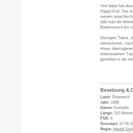
Und dabei hat dies
Happy-End. Das ist
seinem anarchisch
daß man die bitter
Bankmensch bis zu
Düringers Talent, 
demaskieren, mach
etwas überzogenen
liebenswertem Trip
genießen in der ös
Besetzung & C
Land:
Österreich
Jahr:
1998
Genre:
Komödie
Länge:
110 Minute
FSK:
6
Kinostart:
27.05.1
Regie:
Harald Sich