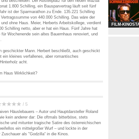
u und bescheiden. Der Abstellplatz für den neuen Mazda
nat 1.800 Schilling, ein Bausparvertrag läuft seit fünf
ahr ist der Sparmarathon zu Ende. 135.221 Schilling
 Vertragssumme von 440.000 Schilling. Das wäre der
 und ohne Haus. Meier, Herberts Arbeitskollege, verdient
FILM-KINOST
0 Schilling netto, aber er hat ein Haus. Fünf Jahre hat
für Wochenende sein altes Bauernhaus renoviert, und
.
ein geschickter Mann. Herbert beschließt, auch geschickt
t ein kleines verfallenes, aber romantisches
interholz acht.
m Haus Wirklichkeit?
/ 5
aiven Häuslebauers – Autor und Hauptdarsteller Roland
 wie kein anderer dar: Die oftmals bitterböse, stets
mische und mitunter tragische Satire des österreichischen
weifellos ein mittelgroßer Wurf – und lockte in der
 Zuschauer als "Godzilla“ in die Kinos.