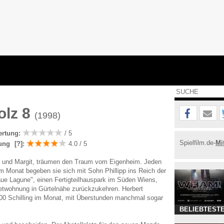
olz 8
(1998)
ertung:
/ 5
Spielfilm.de-
Mi
ung
[?]
:
4.0 / 5
rt und Margit, träumen den Traum vom Eigenheim. Jeden
 Monat begeben sie sich mit Sohn Phillipp ins Reich der
aue Lagune", einen Fertigteilhauspark im Süden Wiens,
etwohnung in Gürtelnähe zurückzukehren. Herbert
000 Schilling im Monat, mit Überstunden manchmal sogar
BELIEBTESTE