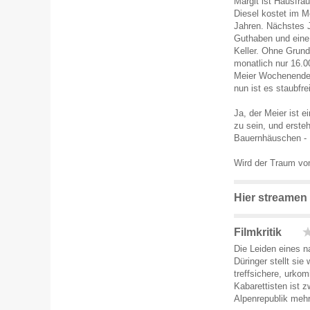
Margit ist Hausfra
Diesel kostet im Mo
Jahren. Nächstes J
Guthaben und eine
Keller. Ohne Grund
monatlich nur 16.00
Meier Wochenende 
nun ist es staubfrei
Ja, der Meier ist 
zu sein, und ersteh
Bauernhäuschen - H
Wird der Traum vo
Hier streamen
Filmkritik
Die Leiden eines n
Düringer stellt sie
treffsichere, urko
Kabarettisten ist z
Alpenrepublik mehr