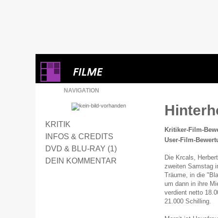
NAVIGATION
Hinterh
KRITIK
Kritiker-Film-Bew
INFOS & CREDITS
User-Film-Bewert
DVD & BLU-RAY (1)
Die Krcals, Herbe
DEIN KOMMENTAR
zweiten Samstag im
Träume, in die "Bl
um dann in ihre Mi
verdient netto 18.
21.000 Schilling.