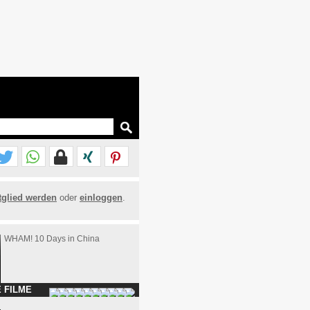
tglied werden
oder
einloggen
.
WHAM! 10 Days in China
 FILME