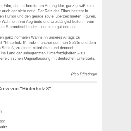
er Film, das ist bereits am Anfang klar, ganz gewiß kein
 auch gar nicht nötig: Der Reiz des Films besteht in
en Humor und den gerade soviel überzeichneten Figuren,
e Wahrheit ihrer Abgründe und Unzulänglichkeiten – vom
m Stammtischbruder – nur allzu gut erkennt.
den ganz normalen Wahnsinn unseres Alltags zu
t "Hinterholz 8“, trotz mancher dummen Späße und dem
 Schluß, zu einem bitterbösen und dennoch
 ins Land der unbegrenzten Hinterfotzigkeiten – zu
terreichischen Originalfassung mit deutschen Untertiteln.
Rico Pfirstinger
rew von "Hinterholz 8"
n
999
eritz