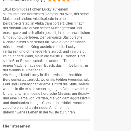
User-Film-Bewertung
[?]
:
5.0 / 5
1914 kommt das Fohlen Lucky auf einem
sturmumtosten deutschen Dampfer zur Welt, der seine
Mutter und andere Arbeitspferde in eine
Bergarbeiterstadt in Afrika transportiert. Gleich nach
der Ankunft wird er von seiner Mutter getrennt und
muss, ganz auf sich allein gestellt, in einer unwirtlichen
Umgebung überleben. Der verwaiste Stallbursche
Richard nimmt sich seiner an. Als die Städter fliehen
müssen, weil der Krieg ausbricht, bleibt Lucky
verlassen und ohne jede Hilfe zurück und ihm bleibt
keine andere Wahl, als in die Wüste zu ziehen. Dort
schließt er Bekanntschaft mit anderen Tieren und
einem Mädchen aus dem Busch, das ihm beibringt, in
der Wildnis zu überleben.
Als Hengst kehrt Lucky in die inzwischen zerstörte
Bergwerksstadt zurück, wo er als Fohlen Freundschaft,
Leid und Leidenschaft erlebte. Er trifft die Stute Beauty
wieder, in die er sich schon in jungen Jahren verliebte.
Und er unternimmt eine heroische Mission, um Beauty
und eine Herde von Pferden, die von dem aggressiven
und dominanten Hengst Caesar unterdrückt werden,
zu befreien und als ihr neuer Anführer in ein
unbeschwertes Leben in der Wüste zu führen.
Hier streamen