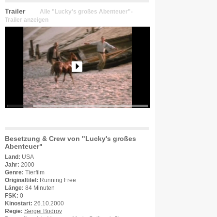
Trailer
Alle "Lucky's großes Abenteuer"-
Trailer anzeigen
Besetzung & Crew von "Lucky's großes
Abenteuer"
Land:
USA
Jahr:
2000
Genre:
Tierfilm
Originaltitel:
Running Free
Länge:
84 Minuten
FSK:
0
Kinostart:
26.10.2000
Regie:
Sergei Bodrov