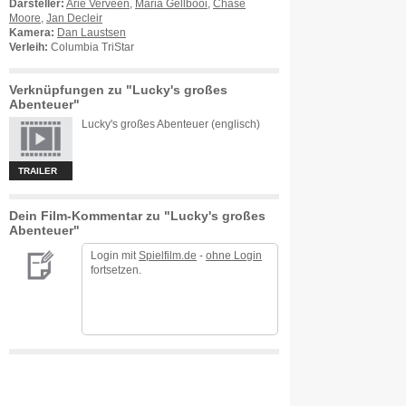
Darsteller:
Arie Verveen
,
Maria Gellbooi
,
Chase
Moore
,
Jan Decleir
Kamera:
Dan Laustsen
Verleih:
Columbia TriStar
Verknüpfungen zu "Lucky's großes
Abenteuer"
Lucky's großes Abenteuer (englisch)
TRAILER
Dein Film-Kommentar zu "Lucky's großes
Abenteuer"
Login mit
Spielfilm.de
-
ohne Login
fortsetzen.