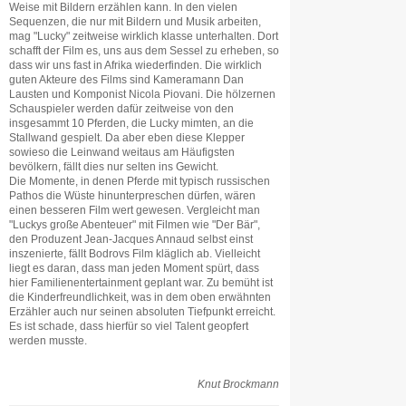
Weise mit Bildern erzählen kann. In den vielen
Sequenzen, die nur mit Bildern und Musik arbeiten,
mag "Lucky" zeitweise wirklich klasse unterhalten. Dort
schafft der Film es, uns aus dem Sessel zu erheben, so
dass wir uns fast in Afrika wiederfinden. Die wirklich
guten Akteure des Films sind Kameramann Dan
Lausten und Komponist Nicola Piovani. Die hölzernen
Schauspieler werden dafür zeitweise von den
insgesammt 10 Pferden, die Lucky mimten, an die
Stallwand gespielt. Da aber eben diese Klepper
sowieso die Leinwand weitaus am Häufigsten
bevölkern, fällt dies nur selten ins Gewicht.
Die Momente, in denen Pferde mit typisch russischen
Pathos die Wüste hinunterpreschen dürfen, wären
einen besseren Film wert gewesen. Vergleicht man
"Luckys große Abenteuer" mit Filmen wie "Der Bär",
den Produzent Jean-Jacques Annaud selbst einst
inszenierte, fällt Bodrovs Film kläglich ab. Vielleicht
liegt es daran, dass man jeden Moment spürt, dass
hier Familienentertainment geplant war. Zu bemüht ist
die Kinderfreundlichkeit, was in dem oben erwähnten
Erzähler auch nur seinen absoluten Tiefpunkt erreicht.
Es ist schade, dass hierfür so viel Talent geopfert
werden musste.
Knut Brockmann