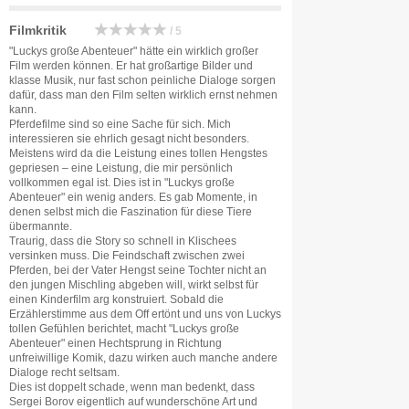
Filmkritik
/ 5
"Luckys große Abenteuer" hätte ein wirklich großer
Film werden können. Er hat großartige Bilder und
klasse Musik, nur fast schon peinliche Dialoge sorgen
dafür, dass man den Film selten wirklich ernst nehmen
kann.
Pferdefilme sind so eine Sache für sich. Mich
interessieren sie ehrlich gesagt nicht besonders.
Meistens wird da die Leistung eines tollen Hengstes
gepriesen – eine Leistung, die mir persönlich
vollkommen egal ist. Dies ist in "Luckys große
Abenteuer" ein wenig anders. Es gab Momente, in
denen selbst mich die Faszination für diese Tiere
übermannte.
Traurig, dass die Story so schnell in Klischees
versinken muss. Die Feindschaft zwischen zwei
Pferden, bei der Vater Hengst seine Tochter nicht an
den jungen Mischling abgeben will, wirkt selbst für
einen Kinderfilm arg konstruiert. Sobald die
Erzählerstimme aus dem Off ertönt und uns von Luckys
tollen Gefühlen berichtet, macht "Luckys große
Abenteuer" einen Hechtsprung in Richtung
unfreiwillige Komik, dazu wirken auch manche andere
Dialoge recht seltsam.
Dies ist doppelt schade, wenn man bedenkt, dass
Sergei Borov eigentlich auf wunderschöne Art und