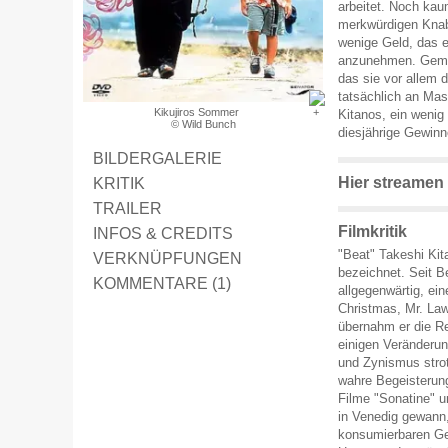
arbeitet. Noch kaum
merkwürdigen Knab
wenige Geld, das er
anzunehmen. Gemei
das sie vor allem d
tatsächlich an Ma
Kikujiros Sommer
Kitanos, ein wenig
© Wild Bunch
diesjährige Gewinn
BILDERGALERIE
Hier streamen
KRITIK
TRAILER
Filmkritik
INFOS & CREDITS
"Beat" Takeshi Kit
VERKNÜPFUNGEN
bezeichnet. Seit B
KOMMENTARE (1)
allgegenwärtig, ein
Christmas, Mr. La
übernahm er die Re
einigen Veränderun
und Zynismus stro
wahre Begeisterun
Filme "Sonatine" 
in Venedig gewann,
konsumierbaren Ge