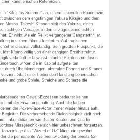
ichen künstlerischen Referenzen.
h in "Kikujiros Sommer" an, einem liebevollen Roadmovie
ft zwischen dem engstirnigen Yakuza Kikujiro und dem
en Masoa. Takeshi Kitano spielt den Yakuza, einen
chlächtigen Versager, in den er Züge seines echten
 hat. Er wirkt wie ein Relikt vergangener Gangsterthriller,
dlung in seinen Filmen forcierten. Auf tragischen
htet er diesmal vollständig. Sein größten Pluspunkt, die
löst Kitano völlig von einer gängigen Erzählstruktur.
gik verknüpft er bewusst infantile Pointen zum losen
inderbuch wirken die in Kapitel aufgeteilten
eut durch Überblendungen, abstrakte Formen und Kitanos
verziert. Statt einer treibenden Handlung beherrschen
oteske und grobe Spiele, Streiche und Scherze die
blutbesudelten Gewalt-Exzessen bedeutet keinen
piel mit der Erwartungshaltung. Auch die langen
s denen der
Poker-Face-Actor
immer wieder hinausläuft,
e Begleiter. Die vorherrschende Dialoglosigkeit zielt noch
ummfilmkomödianten wie Buster Keaton und Charlie
wortlose Missgeschicke sich hier unbeschwert fortsetzen.
n Tanzeinlage à la "Wizard of Oz" klingt ein gewohnt
 der die permanente Weiterentwicklung der bereits 52-