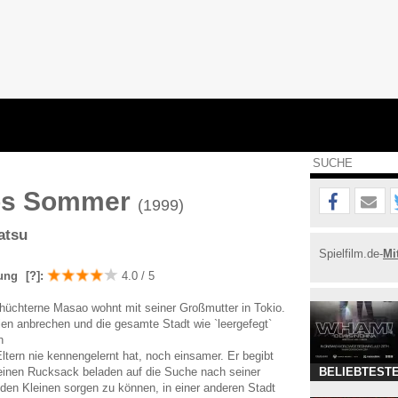
ros Sommer
(1999)
atsu
Spielfilm.de-
Mi
ung
[?]
:
4.0 / 5
chüchterne Masao wohnt mit seiner Großmutter in Tokio.
en anbrechen und die gesamte Stadt wie `leergefegt`
h
ltern nie kennengelernt hat, noch einsamer. Er begibt
einen Rucksack beladen auf die Suche nach seiner
BELIEBTESTE
r den Kleinen sorgen zu können, in einer anderen Stadt