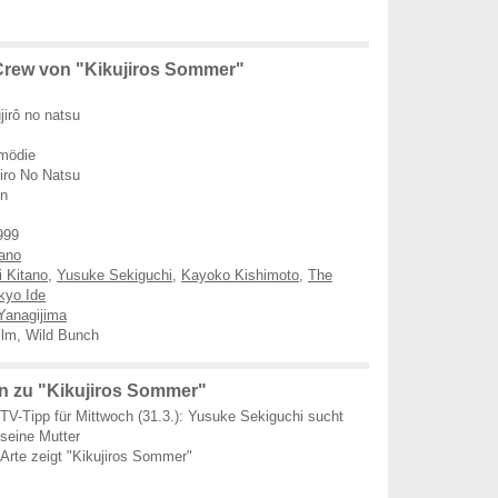
rew von "Kikujiros Sommer"
jirô no natsu
mödie
jiro No Natsu
en
999
tano
 Kitano
,
Yusuke Sekiguchi
,
Kayoko Kishimoto
,
The
kyo Ide
Yanagijima
ilm, Wild Bunch
 zu "Kikujiros Sommer"
TV-Tipp für Mittwoch (31.3.): Yusuke Sekiguchi sucht
seine Mutter
Arte zeigt "Kikujiros Sommer"