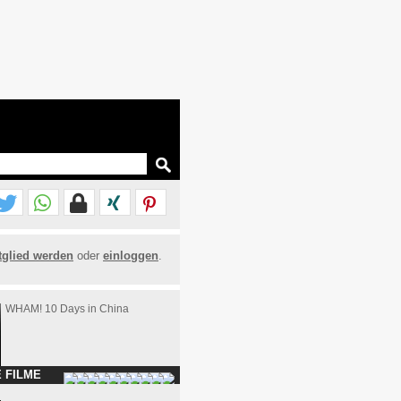
tglied werden
oder
einloggen
.
WHAM! 10 Days in China
 FILME