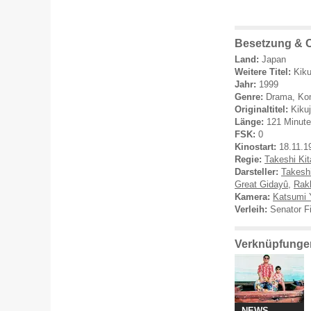
Besetzung & C
Land:
Japan
Weitere Titel:
Kiku
Jahr:
1999
Genre:
Drama, Ko
Originaltitel:
Kiku
Länge:
121 Minut
FSK:
0
Kinostart:
18.11.1
Regie:
Takeshi Ki
Darsteller:
Takeshi
Great Gidayû
,
Rak
Kamera:
Katsumi 
Verleih:
Senator F
Verknüpfungen
NEWS