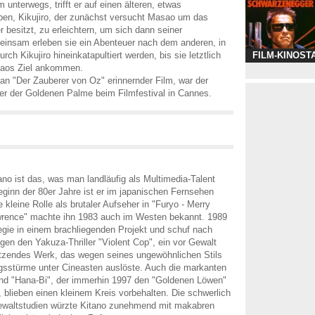
 unterwegs, trifft er auf einen älteren, etwas
en, Kikujiro, der zunächst versucht Masao um das
 besitzt, zu erleichtern, um sich dann seiner
nsam erleben sie ein Abenteuer nach dem anderen, in
urch Kikujiro hineinkatapultiert werden, bis sie letztlich
FILM-KINOST
saos Ziel ankommen.
 an "Der Zauberer von Oz" erinnernder Film, war der
er der Goldenen Palme beim Filmfestival in Cannes.
ano ist das, was man landläufig als Multimedia-Talent
eginn der 80er Jahre ist er im japanischen Fernsehen
e kleine Rolle als brutaler Aufseher in "Furyo - Merry
wrence" machte ihn 1983 auch im Westen bekannt. 1989
gie in einem brachliegenden Projekt und schuf nach
gen den Yakuza-Thriller "Violent Cop", ein vor Gewalt
tzendes Werk, das wegen seines ungewöhnlichen Stils
gsstürme unter Cineasten auslöste. Auch die markanten
und "Hana-Bi", der immerhin 1997 den "Goldenen Löwen"
 blieben einen kleinem Kreis vorbehalten. Die schwerlich
waltstudien würzte Kitano zunehmend mit makabren