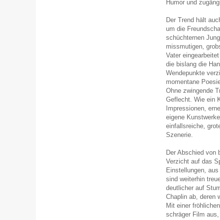
Humor und zugängl
Der Trend hält auc
um die Freundscha
schüchternen Jung
missmutigen, grobs
Vater eingearbeitet
die bislang die Han
Wendepunkte verzic
momentane Poesie, 
Ohne zwingende Tra
Geflecht. Wie ein K
Impressionen, ern
eigene Kunstwerke 
einfallsreiche, gr
Szenerie.
Der Abschied von 
Verzicht auf das S
Einstellungen, au
sind weiterhin treu
deutlicher auf St
Chaplin ab, deren 
Mit einer fröhliche
schräger Film aus,