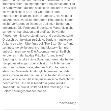
greift in dieser melodramatischen Romanze zweier
traumatisierter Einzelgänger ihre Erfolgsrolle aus "Out
of Sight" wieder auf und spielt eine knallharte Polizistin
mit verletzlichem Kern. Ihr Gegenüber, den
nuancierten, charismatischen James Caviezel quält
die Amnesie, womit für genügend Hindernisse in der
mit hervorragenden Dialogen gefilmten Beziehung
gesorgt ist. Die Probleme indes kann Mandroki nicht
sonderlich handhaben und greift auf bewährte
Plotwenden, Missverständnisse und psychologische
Grobschlächtigkeiten zurück. Außerdem hausiert der
Anfang zu allem Überfluss bei "The Sixth Sense" und
spinnt seine völlig durchsichtige Mystery-Nummer
unbekümmert weiter. Die Actionszenen schließlich
verdienen in der tat das Prädikat "unmotiviert".
Eindringlich ist die intime Stimmung, wenn die beiden
Hauptdarsteller ganz bei sich sind. Ihr Miteinander
mag zwar stilisiert sein, aber auch Pop hat seine
ehrlichen Momente. Aufdringlich geraten die Bilder
indes, wenn sie die Traumata der beiden illustrieren
sollen, oder eine biblische, messianische Metaphorik
beschwören. Und dass Mandroki gerne auf die
Tränendrüse drückt, sollte seit sich "Message in a
Bottle" herumgesprochen haben.
Robert Knapp