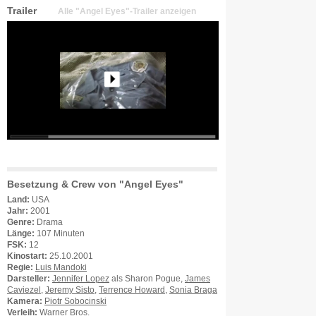
Trailer
Alle "Angel Eyes"-Trailer anzeigen
Besetzung & Crew von "Angel Eyes"
Land:
USA
Jahr:
2001
Genre:
Drama
Länge:
107 Minuten
FSK:
12
Kinostart:
25.10.2001
Regie:
Luis Mandoki
Darsteller:
Jennifer Lopez
als Sharon Pogue,
James
Caviezel
,
Jeremy Sisto
,
Terrence Howard
,
Sonia Braga
Kamera:
Piotr Sobocinski
Verleih:
Warner Bros.