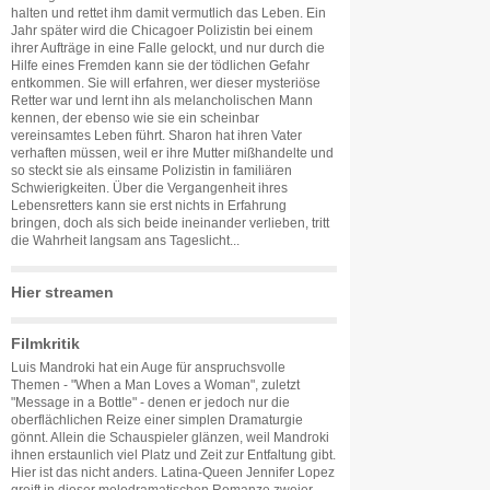
halten und rettet ihm damit vermutlich das Leben. Ein
Jahr später wird die Chicagoer Polizistin bei einem
ihrer Aufträge in eine Falle gelockt, und nur durch die
Hilfe eines Fremden kann sie der tödlichen Gefahr
entkommen. Sie will erfahren, wer dieser mysteriöse
Retter war und lernt ihn als melancholischen Mann
kennen, der ebenso wie sie ein scheinbar
vereinsamtes Leben führt. Sharon hat ihren Vater
verhaften müssen, weil er ihre Mutter mißhandelte und
so steckt sie als einsame Polizistin in familiären
Schwierigkeiten. Über die Vergangenheit ihres
Lebensretters kann sie erst nichts in Erfahrung
bringen, doch als sich beide ineinander verlieben, tritt
die Wahrheit langsam ans Tageslicht...
Hier streamen
Filmkritik
Luis Mandroki hat ein Auge für anspruchsvolle
Themen - "When a Man Loves a Woman", zuletzt
"Message in a Bottle" - denen er jedoch nur die
oberflächlichen Reize einer simplen Dramaturgie
gönnt. Allein die Schauspieler glänzen, weil Mandroki
ihnen erstaunlich viel Platz und Zeit zur Entfaltung gibt.
Hier ist das nicht anders. Latina-Queen Jennifer Lopez