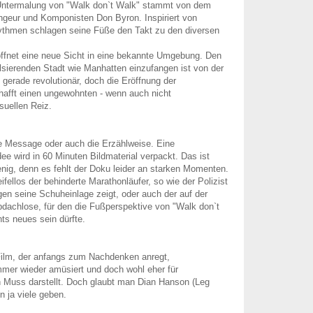
Untermalung von "Walk don`t Walk" stammt von dem
rangeur und Komponisten Don Byron. Inspiriert von
hythmen schlagen seine Füße den Takt zu den diversen
ffnet eine neue Sicht in eine bekannte Umgebung. Den
sierenden Stadt wie Manhatten einzufangen ist von der
 gerade revolutionär, doch die Eröffnung der
hafft einen ungewohnten - wenn auch nicht
suellen Reiz.
die Message oder auch die Erzählweise. Eine
ee wird in 60 Minuten Bildmaterial verpackt. Das ist
nig, denn es fehlt der Doku leider an starken Momenten.
fellos der behinderte Marathonläufer, so wie der Polizist
n seine Schuheinlage zeigt, oder auch der auf der
dachlose, für den die Fußperspektive von "Walk don`t
hts neues sein dürfte.
 Film, der anfangs zum Nachdenken anregt,
mmer wieder amüsiert und doch wohl eher für
n Muss darstellt. Doch glaubt man Dian Hanson (Leg
n ja viele geben.