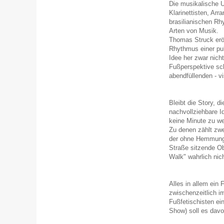
Die musikalische 
Klarinettisten, Ar
brasilianischen R
Arten von Musik.
Thomas Struck erö
Rhythmus einer pul
Idee her zwar nicht
Fußperspektive sc
abendfüllenden - vi
Bleibt die Story, 
nachvollziehbare Id
keine Minute zu we
Zu denen zählt zwei
der ohne Hemmunge
Straße sitzende Ob
Walk" wahrlich nic
Alles in allem ein
zwischenzeitlich i
Fußfetischisten ei
Show) soll es davo