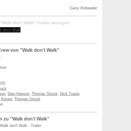
Garry Rohweder
 "Walk don't Walk"-Trailer anzeigen
rew von "Walk don't Walk"
d
tion
025
ruck
ron
,
Dian Hanson
,
Thomas Struck
,
Dick Traum
 Köster
,
Thomas Struck
on
 zu "Walk don't Walk"
Walk don't Walk - Trailer