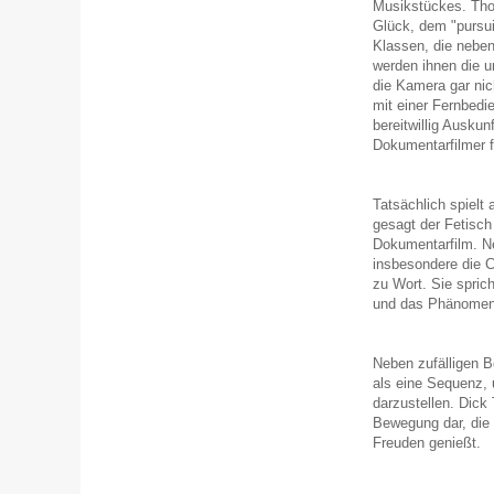
Musikstückes. Tho
Glück, dem "pursu
Klassen, die neben
werden ihnen die u
die Kamera gar nic
mit einer Fernbedi
bereitwillig Auskun
Dokumentarfilmer f
Tatsächlich spielt
gesagt der Fetisch
Dokumentarfilm. N
insbesondere die C
zu Wort. Sie spric
und das Phänomen
Neben zufälligen 
als eine Sequenz, 
darzustellen. Dick 
Bewegung dar, die 
Freuden genießt.