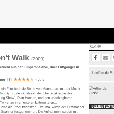
n't Walk
(2000)
edreht aus der Fußperspektive, über Fußgänger in
Spielfilm.de-
Mi
ung
[?]
:
4.0 / 5
t ein Film über die Beine von Manhattan: mit der Musik
 Don Byron, den Analysen der Chefredakteurin des
Leg Show", Dian Hanson, und den unschlagbaren
orker zu ihren unteren Extremitäten...
BELIEBTESTE
uerte die Produktionszeit. Drei mal wurde der Filmmacher
s Spanner festgenommen. Die Aufnahmen wurden mit