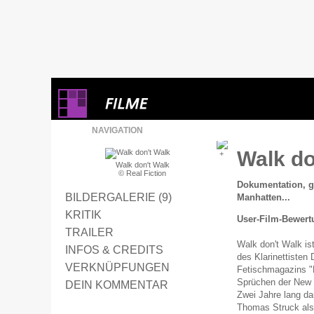
NAVIGATION
Walk do
Walk don't Walk
© Real Fiction
Dokumentation, g
BILDERGALERIE (9)
Manhatten...
KRITIK
User-Film-Bewert
TRAILER
Walk don't Walk is
INFOS & CREDITS
des Klarinettisten
VERKNÜPFUNGEN
Fetischmagazins "
Sprüchen der New Y
DEIN KOMMENTAR
Zwei Jahre lang da
Thomas Struck al