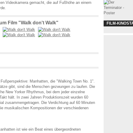
talen Videokamera gemacht, die auf Fußhöhe an einem
rde.
zum Film "Walk don't Walk"
FILM-KINOST
 Fußperspektive: Manhatten, die "Walking Town No. 1".
ätze gibt, sind die Menschen gezwungen zu laufen. Die
sche New Yorker Rhythmus, bei dem jeder einzelne
akt hält. In zwei Jahren Produktionszeit wurden 60
ial zusammengetragen. Die Verdichtung auf 60 Minuten
die musikalischen Kompositionen der verschiedenen
nhatten ist wie ein Beat eines übergeordneten