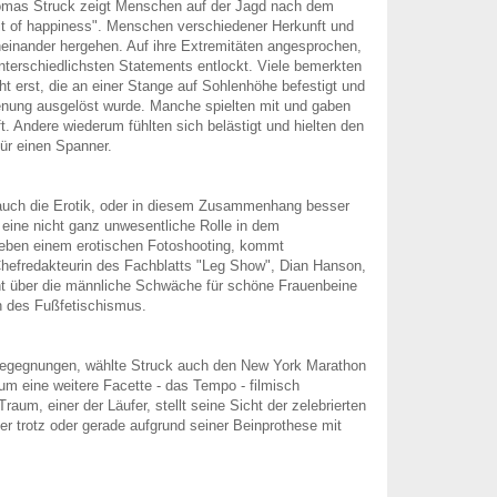
mas Struck zeigt Menschen auf der Jagd nach dem
it of happiness". Menschen verschiedener Herkunft und
einander hergehen. Auf ihre Extremitäten angesprochen,
nterschiedlichsten Statements entlockt. Viele bemerkten
ht erst, die an einer Stange auf Sohlenhöhe befestigt und
enung ausgelöst wurde. Manche spielten mit und gaben
ft. Andere wiederum fühlten sich belästigt und hielten den
ür einen Spanner.
 auch die Erotik, oder in diesem Zusammenhang besser
 eine nicht ganz unwesentliche Rolle in dem
eben einem erotischen Fotoshooting, kommt
hefredakteurin des Fachblatts "Leg Show", Dian Hanson,
ht über die männliche Schwäche für schöne Frauenbeine
 des Fußfetischismus.
Begegnungen, wählte Struck auch den New York Marathon
um eine weitere Facette - das Tempo - filmisch
Traum, einer der Läufer, stellt seine Sicht der zelebrierten
er trotz oder gerade aufgrund seiner Beinprothese mit