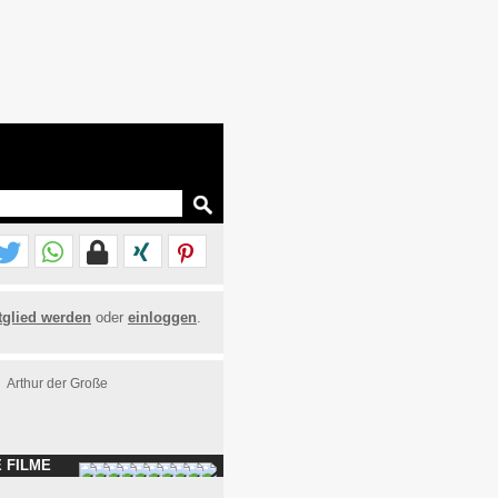
tglied werden
oder
einloggen
.
Arthur der Große
 FILME