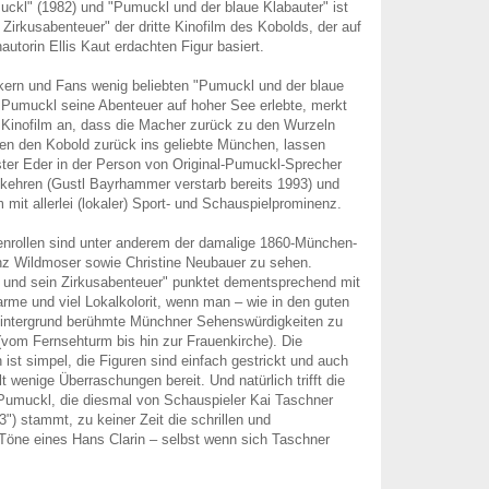
ckl" (1982) und "Pumuckl und der blaue Klabauter" ist
Zirkusabenteuer" der dritte Kinofilm des Kobolds, der auf
utorin Ellis Kaut erdachten Figur basiert.
kern und Fans wenig beliebten "Pumuckl und der blaue
 Pumuckl seine Abenteuer auf hoher See erlebte, merkt
Kinofilm an, dass die Macher zurück zu den Wurzeln
ken den Kobold zurück ins geliebte München, lassen
ter Eder in der Person von Original-Pumuckl-Sprecher
kehren (Gustl Bayrhammer verstarb bereits 1993) und
m mit allerlei (lokaler) Sport- und Schauspielprominenz.
nrollen sind unter anderem der damalige 1860-München-
nz Wildmoser sowie Christine Neubauer zu sehen.
und sein Zirkusabenteuer" punktet dementsprechend mit
me und viel Lokalkolorit, wenn man – wie in den guten
 Hintergrund berühmte Münchner Sehenswürdigkeiten zu
vom Fernsehturm bis hin zur Frauenkirche). Die
 ist simpel, die Figuren sind einfach gestrickt und auch
t wenige Überraschungen bereit. Und natürlich trifft die
umuckl, die diesmal von Schauspieler Kai Taschner
3") stammt, zu keiner Zeit die schrillen und
Töne eines Hans Clarin – selbst wenn sich Taschner