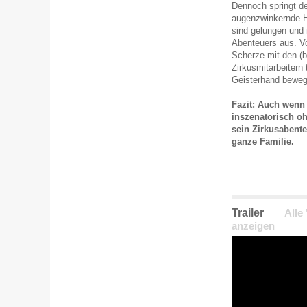
Dennoch springt de
augenzwinkernde H
sind gelungen und 
Abenteuers aus. V
Scherze mit den (b
Zirkusmitarbeitern 
Geisterhand bewege
Fazit: Auch wenn 
inszenatorisch 
sein Zirkusabenteu
ganze Familie.
Trailer
Alle
anzeigen