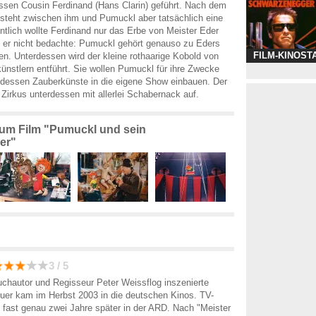
essen Cousin Ferdinand (Hans Clarin) geführt. Nach dem
steht zwischen ihm und Pumuckl aber tatsächlich eine
ntlich wollte Ferdinand nur das Erbe von Meister Eder
s er nicht bedachte: Pumuckl gehört genauso zu Eders
FILM-KINOST
en. Unterdessen wird der kleine rothaarige Kobold von
ünstlern entführt. Sie wollen Pumuckl für ihre Zwecke
dessen Zauberkünste in die eigene Show einbauen. Der
Zirkus unterdessen mit allerlei Schabernack auf.
 zum Film "Pumuckl und sein
er"
3 / 5
chautor und Regisseur Peter Weissflog inszenierte
uer kam im Herbst 2003 in die deutschen Kinos. TV-
s fast genau zwei Jahre später in der ARD. Nach "Meister