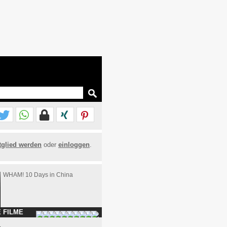
tglied werden
oder
einloggen
.
WHAM! 10 Days in China
 FILME