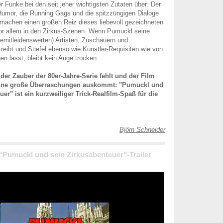
r Funke bei den seit jeher wichtigsten Zutaten über: Der
umor, die Running Gags und die spitzzüngigen Dialoge
machen einen großen Reiz dieses liebevoll gezeichneten
or allem in den Zirkus-Szenen. Wenn Pumuckl seine
emitleidenswerten) Artisten, Zuschauern und
treibt und Stiefel ebenso wie Künstler-Requisiten wie von
n lässt, bleibt kein Auge trocken.
der Zauber der 80er-Jahre-Serie fehlt und der Film
ohne große Überraschungen auskommt: "Pumuckl und
er" ist ein kurzweiliger Trick-Realfilm-Spaß für die
Björn Schneider
 "Pumuckl und sein Zirkusabenteuer"-Trailer