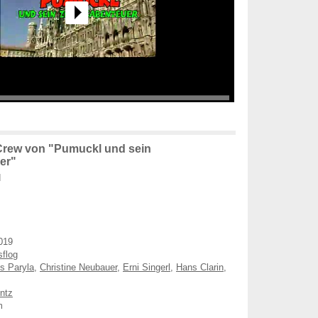
Crew von "Pumuckl und sein
er"
d
019
sflog
s Paryla
,
Christine Neubauer
,
Erni Singerl
,
Hans Clarin
,
ntz
m