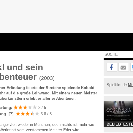
l und sein
abenteuer
(2003)
Spielfilm.de-
Mi
ner Erfindung feierte der Streiche spielende Kobold
ehr auf die große Leinwand. Mit einem neuen Meister
berkünstlern erlebt er allerlei Abenteuer.
ertung:
3 / 5
ung
[?]
:
3.8 / 5
BELIEBTESTE
anger Zeit wieder in München, doch nichts ist mehr wie
 Werkstatt vom verstorbenen Meister Eder wird