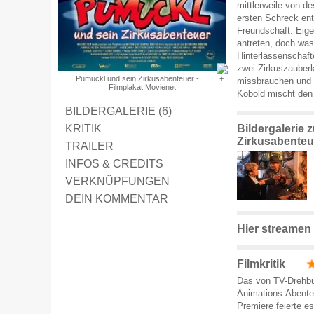
mittlerweile von d
ersten Schreck ent
Freundschaft. Eige
antreten, doch wa
Hinterlassenschaft
zwei Zirkuszauberk
Pumuckl und sein Zirkusabenteuer -
missbrauchen und 
Filmplakat Movienet
Kobold mischt den 
BILDERGALERIE (6)
KRITIK
Bildergalerie
Zirkusabenteu
TRAILER
INFOS & CREDITS
VERKNÜPFUNGEN
DEIN KOMMENTAR
Hier streamen
Filmkritik
Das von TV-Drehbu
Animations-Abente
Premiere feierte e