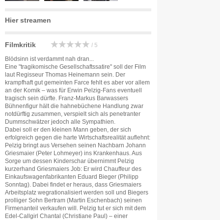
Hier streamen
Filmkritik
/ 5
Blödsinn ist verdammt nah dran...
Eine "tragikomische Gesellschaftssatire" soll der Film
laut Regisseur Thomas Heinemann sein. Der
krampfhaft gut gemeinten Farce fehlt es aber vor allem
an der Komik – was für Erwin Pelzig-Fans eventuell
tragisch sein dürfte. Franz-Markus Barwassers
Bühnenfigur hält die hahnebüchene Handlung zwar
notdürftig zusammen, verspielt sich als penetranter
Dummschwätzer jedoch alle Sympathien.
Dabei soll er den kleinen Mann geben, der sich
erfolgreich gegen die harte Wirtschaftsrealität auflehnt:
Pelzig bringt aus Versehen seinen Nachbarn Johann
Griesmaier (Peter Lohmeyer) ins Krankenhaus. Aus
Sorge um dessen Kinderschar übernimmt Pelzig
kurzerhand Griesmaiers Job: Er wird Chauffeur des
Einkaufswagenfabrikanten Eduard Bieger (Philipp
Sonntag). Dabei findet er heraus, dass Griesmaiers
Arbeitsplatz wegrationalisiert werden soll und Biegers
prolliger Sohn Bertram (Martin Eschenbach) seinen
Firmenanteil verkaufen will. Pelzig tut er sich mit dem
Edel-Callgirl Chantal (Christiane Paul) – einer