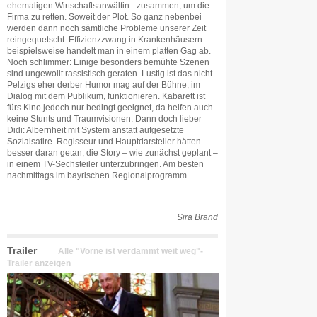
ehemaligen Wirtschaftsanwältin - zusammen, um die
Firma zu retten. Soweit der Plot. So ganz nebenbei
werden dann noch sämtliche Probleme unserer Zeit
reingequetscht. Effizienzzwang in Krankenhäusern
beispielsweise handelt man in einem platten Gag ab.
Noch schlimmer: Einige besonders bemühte Szenen
sind ungewollt rassistisch geraten. Lustig ist das nicht.
Pelzigs eher derber Humor mag auf der Bühne, im
Dialog mit dem Publikum, funktionieren. Kabarett ist
fürs Kino jedoch nur bedingt geeignet, da helfen auch
keine Stunts und Traumvisionen. Dann doch lieber
Didi: Albernheit mit System anstatt aufgesetzte
Sozialsatire. Regisseur und Hauptdarsteller hätten
besser daran getan, die Story – wie zunächst geplant –
in einem TV-Sechsteiler unterzubringen. Am besten
nachmittags im bayrischen Regionalprogramm.
Sira Brand
Trailer
Alle "Vorne ist verdammt weit weg"-
Trailer anzeigen