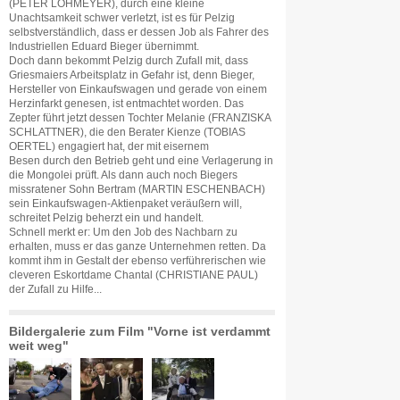
(PETER LOHMEYER), durch eine kleine
Unachtsamkeit schwer verletzt, ist es für Pelzig
selbstverständlich, dass er dessen Job als Fahrer des
Industriellen Eduard Bieger übernimmt.
Doch dann bekommt Pelzig durch Zufall mit, dass
Griesmaiers Arbeitsplatz in Gefahr ist, denn Bieger,
Hersteller von Einkaufswagen und gerade von einem
Herzinfarkt genesen, ist entmachtet worden. Das
Zepter führt jetzt dessen Tochter Melanie (FRANZISKA
SCHLATTNER), die den Berater Kienze (TOBIAS
OERTEL) engagiert hat, der mit eisernem
Besen durch den Betrieb geht und eine Verlagerung in
die Mongolei prüft. Als dann auch noch Biegers
missratener Sohn Bertram (MARTIN ESCHENBACH)
sein Einkaufswagen-Aktienpaket veräußern will,
schreitet Pelzig beherzt ein und handelt.
Schnell merkt er: Um den Job des Nachbarn zu
erhalten, muss er das ganze Unternehmen retten. Da
kommt ihm in Gestalt der ebenso verführerischen wie
cleveren Eskortdame Chantal (CHRISTIANE PAUL)
der Zufall zu Hilfe...
Bildergalerie zum Film "Vorne ist verdammt
weit weg"