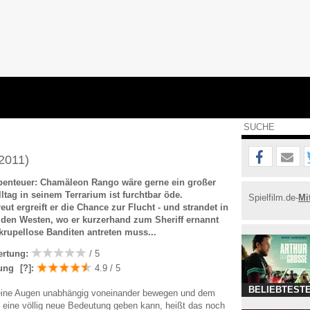
2011)
enteuer: Chamäleon Rango wäre gerne ein großer
lltag in seinem Terrarium ist furchtbar öde.
Spielfilm.de-
Mi
ut ergreift er die Chance zur Flucht - und strandet in
lden Westen, wo er kurzerhand zum Sheriff ernannt
rupellose Banditen antreten muss...
ertung:
/ 5
ung
[?]
:
4.9 / 5
BELIEBTESTE
ine Augen unabhängig voneinander bewegen und dem
 eine völlig neue Bedeutung geben kann, heißt das noch