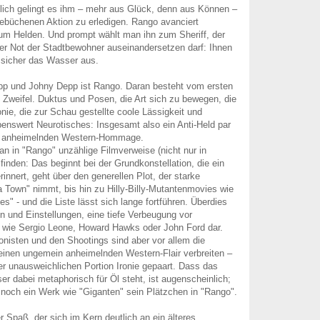
lich gelingt es ihm – mehr aus Glück, denn aus Können –
nebüchenen Aktion zu erledigen. Rango avanciert
 zum Helden. Und prompt wählt man ihn zum Sheriff, der
der Not der Stadtbewohner auseinandersetzen darf: Ihnen
 sicher das Wasser aus.
pp und Johny Depp ist Rango. Daran besteht vom ersten
 Zweifel. Duktus und Posen, die Art sich zu bewegen, die
onie, die zur Schau gestellte coole Lässigkeit und
benswert Neurotisches: Insgesamt also ein Anti-Held par
er anheimelnden Western-Hommage.
an in "Rango" unzählige Filmverweise (nicht nur in
finden: Das beginnt bei der Grundkonstellation, die ein
rinnert, geht über den generellen Plot, der starke
a Town" nimmt, bis hin zu Hilly-Billy-Mutantenmovies wie
s" - und die Liste lässt sich lange fortführen. Überdies
en und Einstellungen, eine tiefe Verbeugung vor
 wie Sergio Leone, Howard Hawks oder John Ford dar.
isten und den Shootings sind aber vor allem die
e einen ungemein anheimelnden Western-Flair verbreiten –
er unausweichlichen Portion Ironie gepaart. Dass das
er dabei metaphorisch für Öl steht, ist augenscheinlich;
 noch ein Werk wie "Giganten" sein Plätzchen in "Rango".
r Spaß, der sich im Kern deutlich an ein älteres,