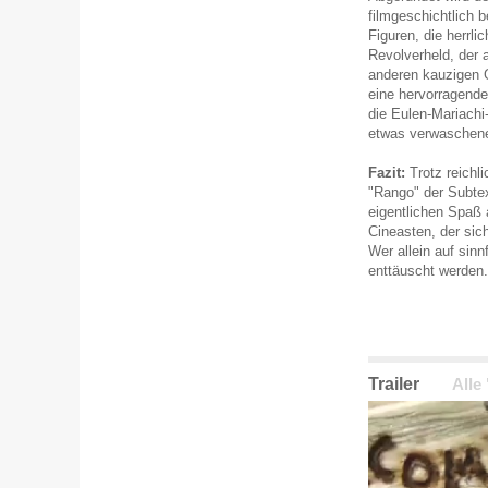
filmgeschichtlich b
Figuren, die herrl
Revolverheld, der a
anderen kauzigen G
eine hervorragende
die Eulen-Mariachi
etwas verwaschene
Fazit:
Trotz reichli
"Rango" der Subtex
eigentlichen Spaß 
Cineasten, der sic
Wer allein auf sin
enttäuscht werden.
Trailer
Alle