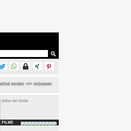
tglied werden
oder
einloggen
.
Arthur der Große
 FILME