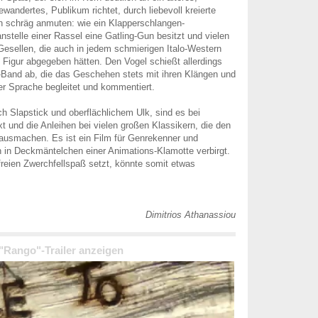
ewandertes, Publikum richtet, durch liebevoll kreierte
ich schräg anmuten: wie ein Klapperschlangen-
nstelle einer Rassel eine Gatling-Gun besitzt und vielen
esellen, die auch in jedem schmierigen Italo-Western
 Figur abgegeben hätten. Den Vogel schießt allerdings
-Band ab, die das Geschehen stets mit ihren Klängen und
r Sprache begleitet und kommentiert.
ch Slapstick und oberflächlichem Ulk, sind es bei
t und die Anleihen bei vielen großen Klassikern, die den
ausmachen. Es ist ein Film für Genrekenner und
h in Deckmäntelchen einer Animations-Klamotte verbirgt.
nfreien Zwerchfellspaß setzt, könnte somit etwas
Dimitrios Athanassiou
 "Rango"-Trailer anzeigen