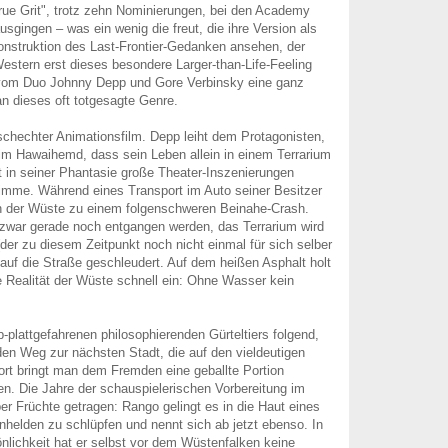
ue Grit", trotz zehn Nominierungen, bei den Academy
sgingen – was ein wenig die freut, die ihre Version als
onstruktion des Last-Frontier-Gedanken ansehen, der
stern erst dieses besondere Larger-than-Life-Feeling
n vom Duo Johnny Depp und Gore Verbinsky eine ganz
 dieses oft totgesagte Genre.
schechter Animationsfilm. Depp leiht dem Protagonisten,
m Hawaihemd, dass sein Leben allein in einem Terrarium
t in seiner Phantasie große Theater-Inszenierungen
timme. Während eines Transport im Auto seiner Besitzer
n der Wüste zu einem folgenschweren Beinahe-Crash.
 zwar gerade noch entgangen werden, das Terrarium wird
der zu diesem Zeitpunkt noch nicht einmal für sich selber
auf die Straße geschleudert. Auf dem heißen Asphalt holt
he Realität der Wüste schnell ein: Ohne Wasser kein
-plattgefahrenen philosophierenden Gürteltiers folgend,
den Weg zur nächsten Stadt, die auf den vieldeutigen
ort bringt man dem Fremden eine geballte Portion
n. Die Jahre der schauspielerischen Vorbereitung im
er Früchte getragen: Rango gelingt es in die Haut eines
helden zu schlüpfen und nennt sich ab jetzt ebenso. In
nlichkeit hat er selbst vor dem Wüstenfalken keine