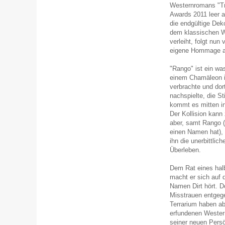
Westernromans "Tr
Awards 2011 leer au
die endgültige Dek
dem klassischen We
verleiht, folgt nu
eigene Hommage an
"Rango" ist ein wa
einem Chamäleon i
verbrachte und dor
nachspielte, die S
kommt es mitten i
Der Kollision kann
aber, samt Rango (
einen Namen hat), 
ihn die unerbittlic
Überleben.
Dem Rat eines halb
macht er sich auf 
Namen Dirt hört. D
Misstrauen entgege
Terrarium haben ab
erfundenen Western
seiner neuen Persö