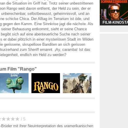
an die Situation im Griff hat. Trotz seiner unbestrittenen
eon Rango weit davon entfernt, der Held zu sein, der er
, unberechenbar, selbstbewusst, geheimnisvoll, und an
ine schicke Chica. Der Alltag im Terrarium ist öde, und
FILM-KINOST
ig gegen den Kamm. Eine Sinnkrise jagt die nächste. Als
us seiner Behausung entkommt, sieht er seine Chance
egibt sich auf eine abenteuerliche Suche nach seiner
ls er dabei plötzlich in einer mysteriösen Stadt im Wilden
ie gerissene, skrupellose Banditen an sich gerissen
kurzerhand zum Sheriff ernannt. ¡Ay, caramba! Ist das
Gelegenheit, endlich ein Held zu werden?
 zum Film "Rango"
/ 5
rüder mit ihrer Neuinterpretation des uramerikanischen