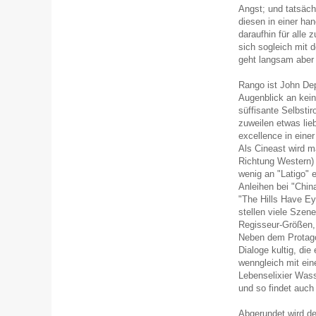
Angst; und tatsäch
diesen in einer ha
daraufhin für alle
sich sogleich mit 
geht langsam aber
Rango ist John De
Augenblick an kein
süffisante Selbstir
zuweilen etwas lie
excellence in ein
Als Cineast wird m
Richtung Western) 
wenig an "Latigo" e
Anleihen bei "Chin
"The Hills Have Eye
stellen viele Szen
Regisseur-Größen,
Neben dem Protagon
Dialoge kultig, di
wenngleich mit ein
Lebenselixier Wass
und so findet auch
Abgerundet wird de