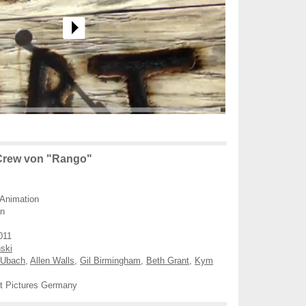
Crew von "Rango"
 Animation
en
011
ski
 Ubach
,
Allen Walls
,
Gil Birmingham
,
Beth Grant
,
Kym
 Pictures Germany