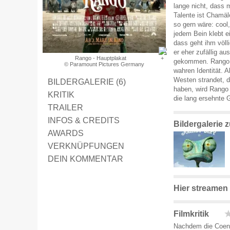
lange nicht, dass m
Talente ist Chamäl
so gern wäre: cool
jedem Bein klebt e
dass geht ihm völl
er eher zufällig a
Rango - Hauptplakat
gekommen. Rango b
© Paramount Pictures Germany
wahren Identität. A
Westen strandet, d
BILDERGALERIE (6)
haben, wird Rango 
KRITIK
die lang ersehnte 
TRAILER
INFOS & CREDITS
Bildergalerie
AWARDS
VERKNÜPFUNGEN
DEIN KOMMENTAR
Hier streamen
Filmkritik
Nachdem die Coen-B