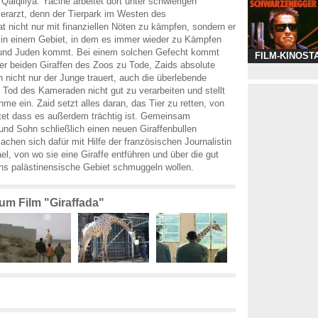
alqiliya. Yacine arbeitet dort unter schwierigen
erarzt, denn der Tierpark im Westen des
t nicht nur mit finanziellen Nöten zu kämpfen, sondern er
n in einem Gebiet, in dem es immer wieder zu Kämpfen
und Juden kommt. Bei einem solchen Gefecht kommt
FILM-KINOST
er beiden Giraffen des Zoos zu Tode, Zaids absolute
h nicht nur der Junge trauert, auch die überlebende
n Tod des Kameraden nicht gut zu verarbeiten und stellt
me ein. Zaid setzt alles daran, das Tier zu retten, von
et dass es außerdem trächtig ist. Gemeinsam
und Sohn schließlich einen neuen Giraffenbullen
achen sich dafür mit Hilfe der französischen Journalistin
el, von wo sie eine Giraffe entführen und über die gut
ns palästinensische Gebiet schmuggeln wollen.
zum Film "Giraffada"