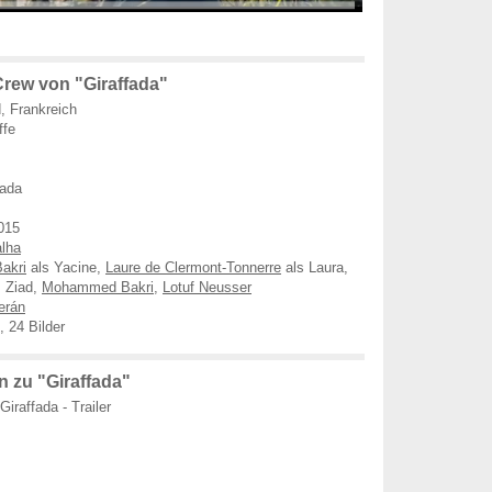
rew von "Giraffada"
, Frankreich
ffe
fada
015
lha
akri
als Yacine,
Laure de Clermont-Tonnerre
als Laura,
 Ziad,
Mohammed Bakri
,
Lotuf Neusser
erán
, 24 Bilder
 zu "Giraffada"
Giraffada - Trailer