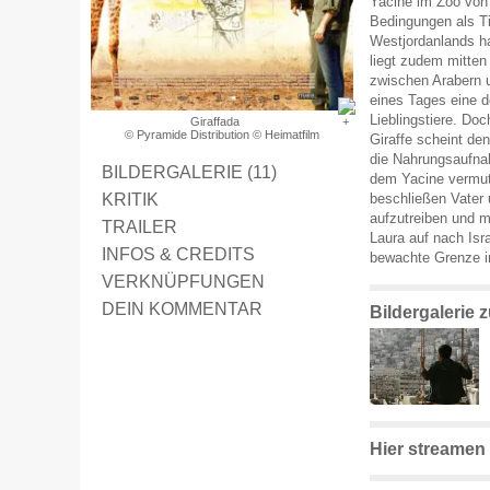
Yacine im Zoo von Q
Bedingungen als Ti
Westjordanlands ha
liegt zudem mitte
zwischen Arabern 
eines Tages eine d
Lieblingstiere. Doc
Giraffada
© Pyramide Distribution © Heimatfilm
Giraffe scheint de
die Nahrungsaufnah
BILDERGALERIE (11)
dem Yacine vermut
KRITIK
beschließen Vater 
aufzutreiben und m
TRAILER
Laura auf nach Isra
INFOS & CREDITS
bewachte Grenze i
VERKNÜPFUNGEN
DEIN KOMMENTAR
Bildergalerie 
Hier streamen