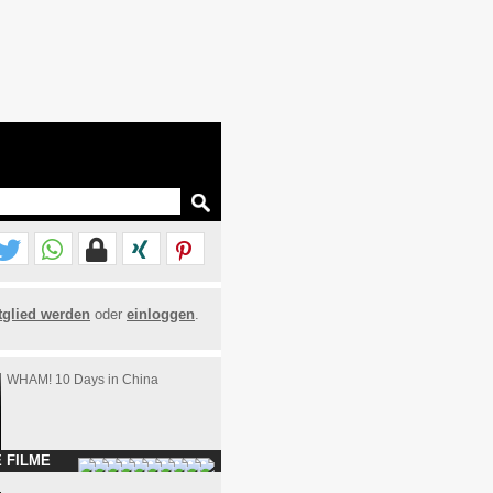
tglied werden
oder
einloggen
.
WHAM! 10 Days in China
 FILME