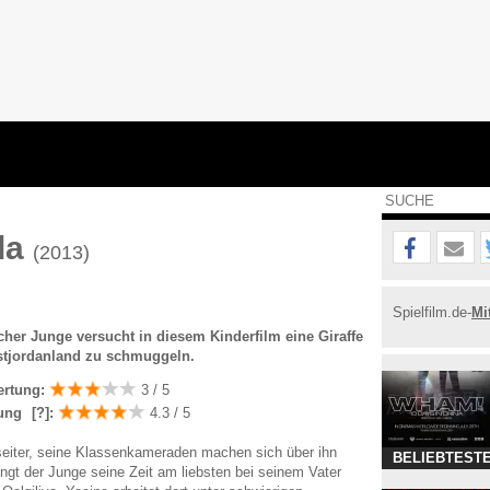
da
(2013)
Spielfilm.de-
Mi
cher Junge versucht in diesem Kinderfilm eine Giraffe
estjordanland zu schmuggeln.
ertung:
3 / 5
ung
[?]
:
4.3 / 5
seiter, seine Klassenkameraden machen sich über ihn
BELIEBTESTE
ingt der Junge seine Zeit am liebsten bei seinem Vater