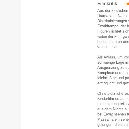
Filmkritik
Aus der kindlichen
Drama vom Nahostko
Diskriminierungen 
Erzähltempo, der 
Figuren richtet sic
wobei der Film gan
bei den älteren ei
voraussetzt.
Als Anlass, um vo
schwierige Lage i
Ausgrenzung zu spr
Komplexe und erns
leichtfüßige und p
ermöglicht und gez
Ohne plötzliche Sc
Kinderfilm so auf 
Inszenierung teils 
aus dem Nichts all
bei Erwachsenen fü
Massalha ein sehe
gelungen, die sic