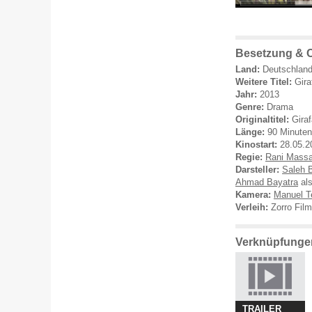
Besetzung & C
Land:
Deutschland
Weitere Titel:
Gira
Jahr:
2013
Genre:
Drama
Originaltitel:
Gira
Länge:
90 Minuten
Kinostart:
28.05.2
Regie:
Rani Massa
Darsteller:
Saleh B
Ahmad Bayatra
als
Kamera:
Manuel T
Verleih:
Zorro Film
Verknüpfungen
TRAILER