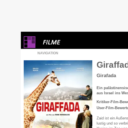
NAVIGATION
Giraffa
Girafada
Ein palästinensis
aus Israel ins W
Kritiker-Film-Bew
User-Film-Bewert
Zaid ist ein Außen
lustig und so verbr