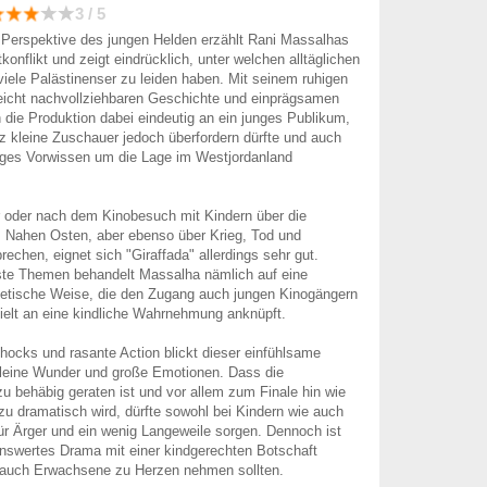
3 / 5
 Perspektive des jungen Helden erzählt Rani Massalhas
nflikt und zeigt eindrücklich, unter welchen alltäglichen
viele Palästinenser zu leiden haben. Mit seinem ruhigen
leicht nachvollziehbaren Geschichte und einprägsamen
h die Produktion dabei eindeutig an ein junges Publikum,
z kleine Zuschauer jedoch überfordern dürfte und auch
niges Vorwissen um die Lage im Westjordanland
r oder nach dem Kinobesuch mit Kindern über die
m Nahen Osten, aber ebenso über Krieg, Tod und
echen, eignet sich "Giraffada" allerdings sehr gut.
te Themen behandelt Massalha nämlich auf eine
oetische Weise, die den Zugang auch jungen Kinogängern
ielt an eine kindliche Wahrnehmung anknüpft.
hocks und rasante Action blickt dieser einfühlsame
kleine Wunder und große Emotionen. Dass die
zu behäbig geraten ist und vor allem zum Finale hin wie
zu dramatisch wird, dürfte sowohl bei Kindern wie auch
r Ärger und ein wenig Langeweile sorgen. Dennoch ist
nswertes Drama mit einer kindgerechten Botschaft
h auch Erwachsene zu Herzen nehmen sollten.