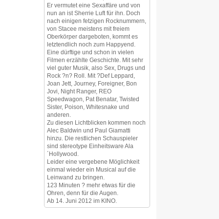
Er vermutet eine Sexaffäre und von
nun an ist Sherrie Luft für ihn. Doch
nach einigen fetzigen Rocknummern,
von Stacee meistens mit freiem
Oberkörper dargeboten, kommt es
letztendlich noch zum Happyend.
Eine dürftige und schon in vielen
Filmen erzählte Geschichte. Mit sehr
viel guter Musik, also Sex, Drugs und
Rock ?n? Roll. Mit ?Def Leppard,
Joan Jett, Journey, Foreigner, Bon
Jovi, Night Ranger, REO
Speedwagon, Pat Benatar, Twisted
Sister, Poison, Whitesnake und
anderen.
Zu diesen Lichtblicken kommen noch
Alec Baldwin und Paul Giamatti
hinzu. Die restlichen Schauspieler
sind stereotype Einheitsware Ala
´Hollywood.
Leider eine vergebene Möglichkeit
einmal wieder ein Musical auf die
Leinwand zu bringen.
123 Minuten ? mehr etwas für die
Ohren, denn für die Augen.
Ab 14. Juni 2012 im KINO.