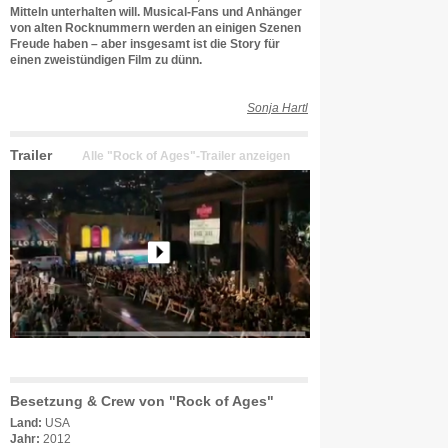
Mitteln unterhalten will. Musical-Fans und Anhänger
von alten Rocknummern werden an einigen Szenen
Freude haben – aber insgesamt ist die Story für
einen zweistündigen Film zu dünn.
Sonja Hartl
Trailer
Alle "Rock of Ages"-Trailer anzeigen
Besetzung & Crew von "Rock of Ages"
Land:
USA
Jahr:
2012