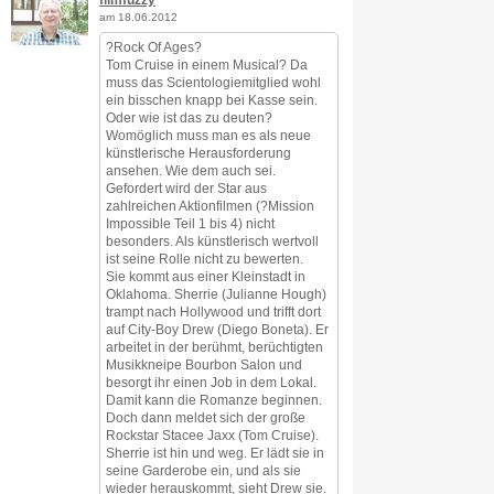
am 18.06.2012
?Rock Of Ages?
Tom Cruise in einem Musical? Da
muss das Scientologiemitglied wohl
ein bisschen knapp bei Kasse sein.
Oder wie ist das zu deuten?
Womöglich muss man es als neue
künstlerische Herausforderung
ansehen. Wie dem auch sei.
Gefordert wird der Star aus
zahlreichen Aktionfilmen (?Mission
Impossible Teil 1 bis 4) nicht
besonders. Als künstlerisch wertvoll
ist seine Rolle nicht zu bewerten.
Sie kommt aus einer Kleinstadt in
Oklahoma. Sherrie (Julianne Hough)
trampt nach Hollywood und trifft dort
auf City-Boy Drew (Diego Boneta). Er
arbeitet in der berühmt, berüchtigten
Musikkneipe Bourbon Salon und
besorgt ihr einen Job in dem Lokal.
Damit kann die Romanze beginnen.
Doch dann meldet sich der große
Rockstar Stacee Jaxx (Tom Cruise).
Sherrie ist hin und weg. Er lädt sie in
seine Garderobe ein, und als sie
wieder herauskommt, sieht Drew sie.