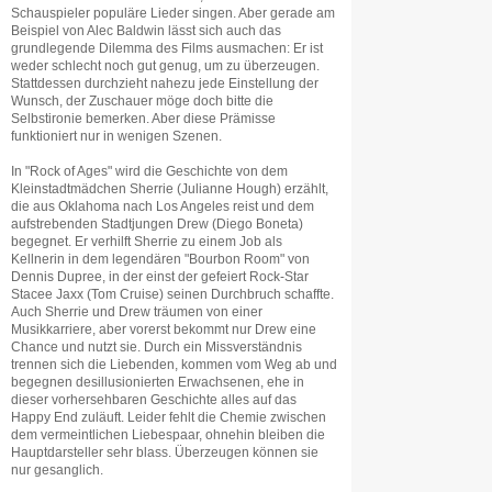
Schauspieler populäre Lieder singen. Aber gerade am
Beispiel von Alec Baldwin lässt sich auch das
grundlegende Dilemma des Films ausmachen: Er ist
weder schlecht noch gut genug, um zu überzeugen.
Stattdessen durchzieht nahezu jede Einstellung der
Wunsch, der Zuschauer möge doch bitte die
Selbstironie bemerken. Aber diese Prämisse
funktioniert nur in wenigen Szenen.
In "Rock of Ages" wird die Geschichte von dem
Kleinstadtmädchen Sherrie (Julianne Hough) erzählt,
die aus Oklahoma nach Los Angeles reist und dem
aufstrebenden Stadtjungen Drew (Diego Boneta)
begegnet. Er verhilft Sherrie zu einem Job als
Kellnerin in dem legendären "Bourbon Room" von
Dennis Dupree, in der einst der gefeiert Rock-Star
Stacee Jaxx (Tom Cruise) seinen Durchbruch schaffte.
Auch Sherrie und Drew träumen von einer
Musikkarriere, aber vorerst bekommt nur Drew eine
Chance und nutzt sie. Durch ein Missverständnis
trennen sich die Liebenden, kommen vom Weg ab und
begegnen desillusionierten Erwachsenen, ehe in
dieser vorhersehbaren Geschichte alles auf das
Happy End zuläuft. Leider fehlt die Chemie zwischen
dem vermeintlichen Liebespaar, ohnehin bleiben die
Hauptdarsteller sehr blass. Überzeugen können sie
nur gesanglich.