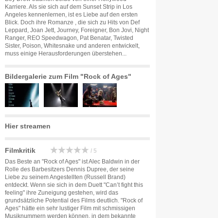
Karriere. Als sie sich auf dem Sunset Strip in Los
Angeles kennenlernen, ist es Liebe auf den ersten
Blick. Doch ihre Romanze , die sich zu Hits von Def
Leppard, Joan Jett, Journey, Foreigner, Bon Jovi, Night
Ranger, REO Speedwagon, Pat Benatar, Twisted
Sister, Poison, Whitesnake und anderen entwickelt,
muss einige Herausforderungen überstehen...
Bildergalerie zum Film "Rock of Ages"
Hier streamen
Filmkritik
/ 5
Das Beste an "Rock of Ages" ist Alec Baldwin in der
Rolle des Barbesitzers Dennis Dupree, der seine
Liebe zu seinem Angestellten (Russell Brand)
entdeckt. Wenn sie sich in dem Duett "Can’t fight this
feeling" ihre Zuneigung gestehen, wird das
grundsätzliche Potential des Films deutlich. "Rock of
Ages" hätte ein sehr lustiger Film mit schmissigen
Musiknummern werden können, in dem bekannte