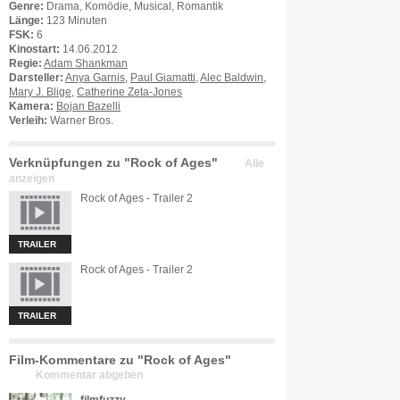
Genre:
Drama, Komödie, Musical, Romantik
Länge:
123 Minuten
FSK:
6
Kinostart:
14.06.2012
Regie:
Adam Shankman
Darsteller:
Anya Garnis
,
Paul Giamatti
,
Alec Baldwin
,
Mary J. Blige
,
Catherine Zeta-Jones
Kamera:
Bojan Bazelli
Verleih:
Warner Bros.
Verknüpfungen zu "Rock of Ages"
Alle
anzeigen
Rock of Ages - Trailer 2
TRAILER
Rock of Ages - Trailer 2
TRAILER
Film-Kommentare zu "Rock of Ages"
Kommentar abgeben
filmfuzzy