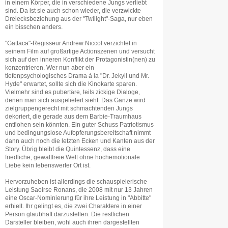
in einem Körper, die in verschiedene Jungs verliebt
sind. Da ist sie auch schon wieder, die verzwickte
Dreiecksbeziehung aus der "Twilight"-Saga, nur eben
ein bisschen anders.
"Gattaca"-Regisseur Andrew Niccol verzichtet in
seinem Film auf großartige Actionszenen und versucht
sich auf den inneren Konflikt der Protagonistin(nen) zu
konzentrieren. Wer nun aber ein
tiefenpsychologisches Drama à la "Dr. Jekyll und Mr.
Hyde" erwartet, sollte sich die Kinokarte sparen.
Vielmehr sind es pubertäre, teils zickige Dialoge,
denen man sich ausgeliefert sieht. Das Ganze wird
zielgruppengerecht mit schmachtenden Jungs
dekoriert, die gerade aus dem Barbie-Traumhaus
entflohen sein könnten. Ein guter Schuss Patriotismus
und bedingungslose Aufopferungsbereitschaft nimmt
dann auch noch die letzten Ecken und Kanten aus der
Story. Übrig bleibt die Quintessenz, dass eine
friedliche, gewaltfreie Welt ohne hochemotionale
Liebe kein lebenswerter Ort ist.
Hervorzuheben ist allerdings die schauspielerische
Leistung Saoirse Ronans, die 2008 mit nur 13 Jahren
eine Oscar-Nominierung für ihre Leistung in "Abbitte"
erhielt. Ihr gelingt es, die zwei Charaktere in einer
Person glaubhaft darzustellen. Die restlichen
Darsteller bleiben, wohl auch ihren dargestellten