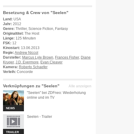
Besetzung & Crew von "Seelen"
Land:
USA
Jahr:
2012
Genre:
Thriller, Science Fiction, Fantasy
Originaltitel:
The Host
Länge:
125 Minuten
FSK:
12
Kinostart:
13.06.2013
Regie:
Andrew Niccol
Darsteller:
Marcus Lyle Brown
,
Frances Fisher
,
Diane
Kruger
,
J.D. Evermore
,
Evan Cleaver
Kamera:
Roberto Schaefer
Verleih:
Concorde
Verknüpfungen zu "Seelen"
Alle anzeigen
"Seelen" bei ZDFneo: Wiederholung
online und im TV
NEWS
Seelen - Trailer
TRAILER