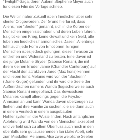
"Twilight"-Saga, deren Autorin Stephenie Meyer auch
für diesen Film die Vorlage schrieb.
Die Welt in naher Zukunft ist ein friedlicher, aber sehr
steriler Ort geworden. Der Grund hierfür ist, dass
Aliens, hier "Seelen" genannt, sich in die Körper der
Menschen eingenistet haben und deren Leben führen.
Es gibt keinen Krieg, keine Gewalt und kein Geld, alle
leben ein friedliches harmonisches Dasein. Allerdings
fehlt auch jede Form von Emotionen. Einigen
Menschen ist es jedoch gelungen, dieser Invasion zu
entfliehen und Widerstand zu leisten. Eine davon ist
die junge Melanie Stryder (Saoirse Ronan), die mit
ihrem kleinen Bruder Jamie (Chandler Canterbury) auf
der Flucht den attraktiven Jared (Max Irons) kennen
und lieben lernt. Melanie wird von der "Sucherin"
(Diane Kruger) gefunden und ihr wird die Seele der
Außerirdischen namens Wanda (logischerweise auch
Saoirse Ronan) eingepflanzt. Das Bewusstsein
Melanies kämpft allerdings gegen die Psycho-
Annexion an und kann Wanda davon überzeugen zu
fliehen und ihre Familie zu suchen, die sie dann auch
in einem Versteck in einem ausgebauten
Höhlensystem in der Wüste finden. Nach anfänglicher
Ablehnung wird Wanda von den Menschen akzeptiert
und verliebt sich zu allem Überfluss auch noch in den
ebenfalls sehr gut aussehenden Ian (Jake Abel), sehr
zum Missfallen Melanies. Also zwei weibliche Seelen