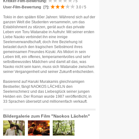
Kritiker-Film-Bewertung:
/ 5
User-Film-Bewertung
[?]
:
3.0 / 5
Tokio in den späten 60er Jahren: Während sich auf der
ganzen Welt die Studenten versammeln, um das
Establishment zu stürzen, gerät auch das private
Leben von Toru Watanabe in Aufruhr. Mit seiner ersten
Liebe Naoko verbindet ihn eine innige
Seelenverwandtschaft, doch ihre Beziehung ist
belastet durch den tragischen Selbstmord ihres
gemeinsamen Freundes Kizuki. Als Midori in sein
Leben tritt, ein offenes, temperamentvolles und sehr
selbstbewusstes Mädchen und damit all das, was
Naoko nicht sein kann, muss sich Watanabe zwischen
seiner Vergangenheit und seiner Zukunft entscheiden.
Basierend auf Haruki Murakamis gleichnamigen
Bestseller, fängt NAOKOS LÄCHELN den
Seelenschmerz und das Liebesglück seiner jungen
Helden ein. Der Roman wurde 1987 veröffentlicht, in
33 Sprachen übersetzt und millionenfach verkauft.
Bildergalerie zum Film "Naokos Lächeln"