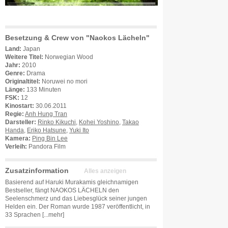
Besetzung & Crew von "Naokos Lächeln"
Land:
Japan
Weitere Titel:
Norwegian Wood
Jahr:
2010
Genre:
Drama
Originaltitel:
Noruwei no mori
Länge:
133 Minuten
FSK:
12
Kinostart:
30.06.2011
Regie:
Anh Hung Tran
Darsteller:
Rinko Kikuchi
,
Kohei Yoshino
,
Takao
Handa
,
Eriko Hatsune
,
Yuki Ito
Kamera:
Ping Bin Lee
Verleih:
Pandora Film
Zusatzinformation
Alles anzeigen
Basierend auf Haruki Murakamis gleichnamigen
Bestseller, fängt NAOKOS LÄCHELN den
Seelenschmerz und das Liebesglück seiner jungen
Helden ein. Der Roman wurde 1987 veröffentlicht, in
33 Sprachen
[...mehr]