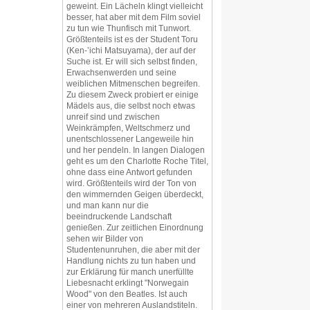
geweint. Ein Lächeln klingt vielleicht
besser, hat aber mit dem Film soviel
zu tun wie Thunfisch mit Tunwort.
Größtenteils ist es der Student Toru
(Ken-’ichi Matsuyama), der auf der
Suche ist. Er will sich selbst finden,
Erwachsenwerden und seine
weiblichen Mitmenschen begreifen.
Zu diesem Zweck probiert er einige
Mädels aus, die selbst noch etwas
unreif sind und zwischen
Weinkrämpfen, Weltschmerz und
unentschlossener Langeweile hin
und her pendeln. In langen Dialogen
geht es um den Charlotte Roche Titel,
ohne dass eine Antwort gefunden
wird. Größtenteils wird der Ton von
den wimmernden Geigen überdeckt,
und man kann nur die
beeindruckende Landschaft
genießen. Zur zeitlichen Einordnung
sehen wir Bilder von
Studentenunruhen, die aber mit der
Handlung nichts zu tun haben und
zur Erklärung für manch unerfüllte
Liebesnacht erklingt "Norwegain
Wood" von den Beatles. Ist auch
einer von mehreren Auslandstiteln.