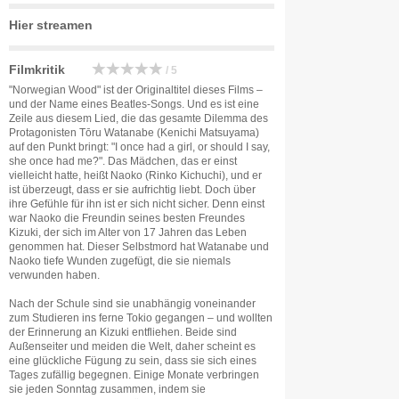
Hier streamen
Filmkritik
/ 5
"Norwegian Wood" ist der Originaltitel dieses Films –
und der Name eines Beatles-Songs. Und es ist eine
Zeile aus diesem Lied, die das gesamte Dilemma des
Protagonisten Tōru Watanabe (Kenichi Matsuyama)
auf den Punkt bringt: "I once had a girl, or should I say,
she once had me?". Das Mädchen, das er einst
vielleicht hatte, heißt Naoko (Rinko Kichuchi), und er
ist überzeugt, dass er sie aufrichtig liebt. Doch über
ihre Gefühle für ihn ist er sich nicht sicher. Denn einst
war Naoko die Freundin seines besten Freundes
Kizuki, der sich im Alter von 17 Jahren das Leben
genommen hat. Dieser Selbstmord hat Watanabe und
Naoko tiefe Wunden zugefügt, die sie niemals
verwunden haben.
Nach der Schule sind sie unabhängig voneinander
zum Studieren ins ferne Tokio gegangen – und wollten
der Erinnerung an Kizuki entfliehen. Beide sind
Außenseiter und meiden die Welt, daher scheint es
eine glückliche Fügung zu sein, dass sie sich eines
Tages zufällig begegnen. Einige Monate verbringen
sie jeden Sonntag zusammen, indem sie