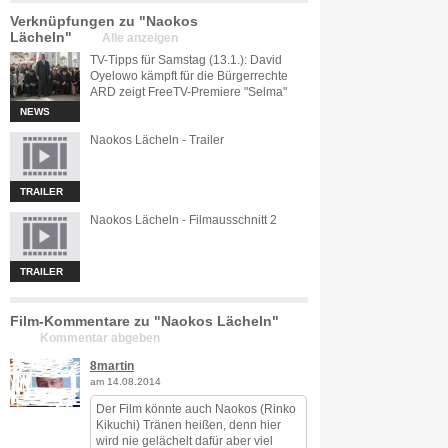
Verknüpfungen zu "Naokos
Lächeln"
Alle anzeigen
TV-Tipps für Samstag (13.1.): David
Oyelowo kämpft für die Bürgerrechte
ARD zeigt FreeTV-Premiere "Selma"
NEWS
Naokos Lächeln - Trailer
TRAILER
Naokos Lächeln - Filmausschnitt 2
TRAILER
Film-Kommentare zu "Naokos Lächeln"
Kommentar abgeben
8martin
am 14.08.2014
Der Film könnte auch Naokos (Rinko
Kikuchi) Tränen heißen, denn hier
wird nie gelächelt dafür aber viel