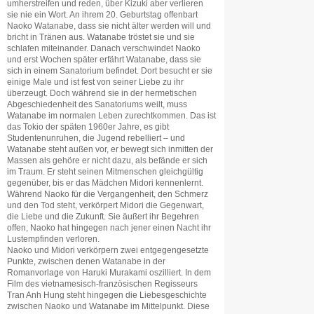
umherstreifen und reden, über Kizuki aber verlieren
sie nie ein Wort. An ihrem 20. Geburtstag offenbart
Naoko Watanabe, dass sie nicht älter werden will und
bricht in Tränen aus. Watanabe tröstet sie und sie
schlafen miteinander. Danach verschwindet Naoko
und erst Wochen später erfährt Watanabe, dass sie
sich in einem Sanatorium befindet. Dort besucht er sie
einige Male und ist fest von seiner Liebe zu ihr
überzeugt. Doch während sie in der hermetischen
Abgeschiedenheit des Sanatoriums weilt, muss
Watanabe im normalen Leben zurechtkommen. Das ist
das Tokio der späten 1960er Jahre, es gibt
Studentenunruhen, die Jugend rebelliert – und
Watanabe steht außen vor, er bewegt sich inmitten der
Massen als gehöre er nicht dazu, als befände er sich
im Traum. Er steht seinen Mitmenschen gleichgültig
gegenüber, bis er das Mädchen Midori kennenlernt.
Während Naoko für die Vergangenheit, den Schmerz
und den Tod steht, verkörpert Midori die Gegenwart,
die Liebe und die Zukunft. Sie äußert ihr Begehren
offen, Naoko hat hingegen nach jener einen Nacht ihr
Lustempfinden verloren.
Naoko und Midori verkörpern zwei entgegengesetzte
Punkte, zwischen denen Watanabe in der
Romanvorlage von Haruki Murakami oszilliert. In dem
Film des vietnamesisch-französischen Regisseurs
Tran Anh Hung steht hingegen die Liebesgeschichte
zwischen Naoko und Watanabe im Mittelpunkt. Diese