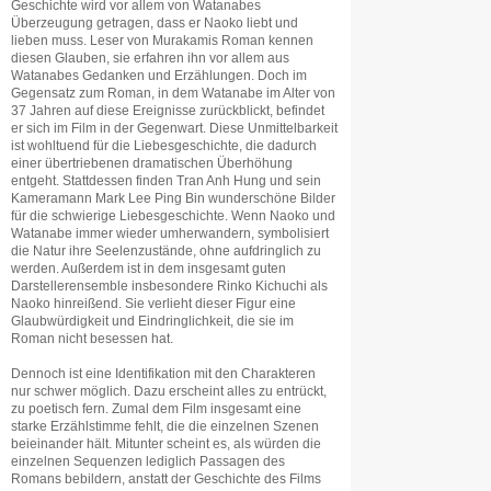
Geschichte wird vor allem von Watanabes
Überzeugung getragen, dass er Naoko liebt und
lieben muss. Leser von Murakamis Roman kennen
diesen Glauben, sie erfahren ihn vor allem aus
Watanabes Gedanken und Erzählungen. Doch im
Gegensatz zum Roman, in dem Watanabe im Alter von
37 Jahren auf diese Ereignisse zurückblickt, befindet
er sich im Film in der Gegenwart. Diese Unmittelbarkeit
ist wohltuend für die Liebesgeschichte, die dadurch
einer übertriebenen dramatischen Überhöhung
entgeht. Stattdessen finden Tran Anh Hung und sein
Kameramann Mark Lee Ping Bin wunderschöne Bilder
für die schwierige Liebesgeschichte. Wenn Naoko und
Watanabe immer wieder umherwandern, symbolisiert
die Natur ihre Seelenzustände, ohne aufdringlich zu
werden. Außerdem ist in dem insgesamt guten
Darstellerensemble insbesondere Rinko Kichuchi als
Naoko hinreißend. Sie verlieht dieser Figur eine
Glaubwürdigkeit und Eindringlichkeit, die sie im
Roman nicht besessen hat.
Dennoch ist eine Identifikation mit den Charakteren
nur schwer möglich. Dazu erscheint alles zu entrückt,
zu poetisch fern. Zumal dem Film insgesamt eine
starke Erzählstimme fehlt, die die einzelnen Szenen
beieinander hält. Mitunter scheint es, als würden die
einzelnen Sequenzen lediglich Passagen des
Romans bebildern, anstatt der Geschichte des Films