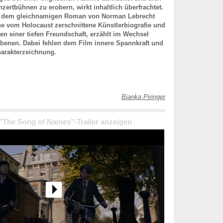
nzertbühnen zu erobern, wirkt inhaltlich überfrachtet.
uf dem gleichnamigen Roman von Norman Lebrecht
ne vom Holocaust zerschnittene Künstlerbiografie und
n einer tiefen Freundschaft, erzählt im Wechsel
 Ebenen. Dabei fehlen dem Film innere Spannkraft und
harakterzeichnung.
Bianka Piringer
 "The Song of Names"-Trailer anzeigen