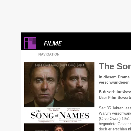
NAVIGATION
The So
In diesem Drama 
verschwundenen Z
Kritiker-Film-Bew
User-Film-Bewert
Seit 35 Jahren läs
Warum verschwand 
(Clive Owen) 1951 
begnadete Geiger 
doch er erschien ni