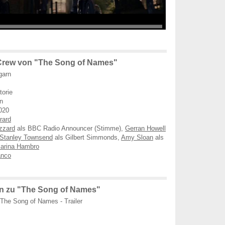
Crew von "The Song of Names"
garn
torie
n
020
rard
zzard
als BBC Radio Announcer (Stimme),
Gerran Howell
Stanley Townsend
als Gilbert Simmonds,
Amy Sloan
als
arina Hambro
anco
n zu "The Song of Names"
The Song of Names - Trailer