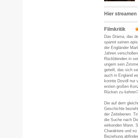
Hier streamen
Filmkritik
Das Drama, das der
spannt seinen epi
der Engländer Mart
Jahren verschollen
Rückblenden in sei
ungern sein Zimmer
geteilt, das sich 
auch in England wü
konnte Dovidl nur 
ersten großen Konze
Rücken zu kehren
Die auf dem gleic
Geschichte bezieh
der Zeitebenen. Ti
die Suche nach Dov
wirkenden Mann. S
Charaktere und so 
Beziehung abfinden