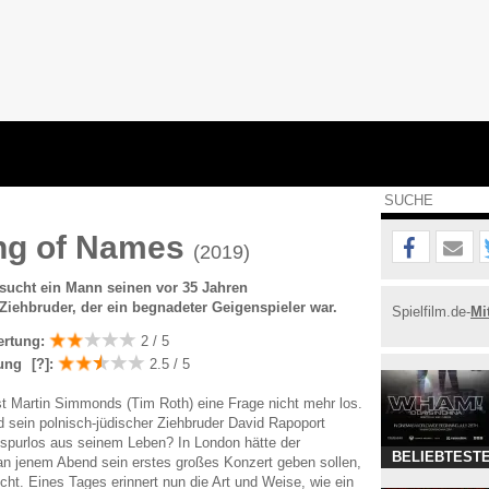
ng of Names
(2019)
sucht ein Mann seinen vor 35 Jahren
iehbruder, der ein begnadeter Geigenspieler war.
Spielfilm.de-
Mi
ertung:
2 / 5
ung
[?]
:
2.5 / 5
st Martin Simmonds (Tim Roth) eine Frage nicht mehr los.
sein polnisch-jüdischer Ziehbruder David Rapoport
spurlos aus seinem Leben? In London hätte der
BELIEBTESTE
an jenem Abend sein erstes großes Konzert geben sollen,
cht. Eines Tages erinnert nun die Art und Weise, wie ein