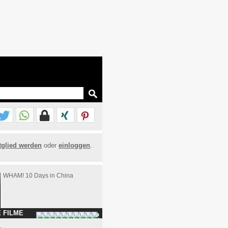
tglied werden
oder
einloggen
.
WHAM! 10 Days in China
 FILME