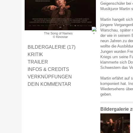
Geigenschüler bei
Musikjuror Martin 
Martin hangelt sic
jüngere Vergangenh
Warschau, später n
The Song of Names
der wie in seinem 
© Kinostar
neun Jahren zu de
wollte die Ausbild
BILDERGALERIE (17)
Jungen wurden Fre
KRITIK
Kriegs um seine Fa
TRAILER
klammerte sich Dov
Schwestern das Ver
INFOS & CREDITS
VERKNÜPFUNGEN
Martin erfährt auf
DEIN KOMMENTAR
komponiert hat. In
Wiedersehens über
geben.
Bildergalerie