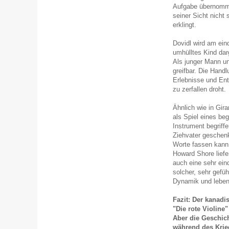
Aufgabe übernomme
seiner Sicht nicht
erklingt.
Dovidl wird am eind
umhülltes Kind dar
Als junger Mann un
greifbar. Die Hand
Erlebnisse und Ent
zu zerfallen droht.
Ähnlich wie in Gir
als Spiel eines be
Instrument begriff
Ziehvater geschen
Worte fassen kann,
Howard Shore liefe
auch eine sehr ein
solcher, sehr gefü
Dynamik und leben
Fazit: Der kanadi
"Die rote Violine
Aber die Geschic
während des Krie