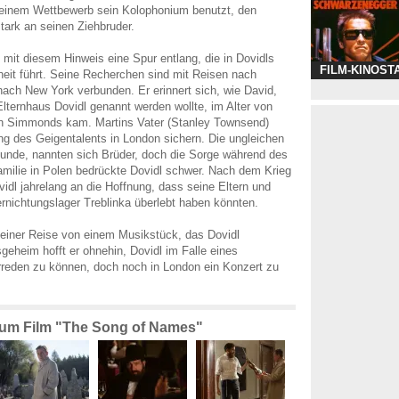
 einem Wettbewerb sein Kolophonium benutzt, den
stark an seinen Ziehbruder.
h mit diesem Hinweis eine Spur entlang, die in Dovidls
FILM-KINOST
eit führt. Seine Recherchen sind mit Reisen nach
ach New York verbunden. Er erinnert sich, wie David,
Elternhaus Dovidl genannt werden wollte, im Alter von
n Simmonds kam. Martins Vater (Stanley Townsend)
ung des Geigentalents in London sichern. Die ungleichen
unde, nannten sich Brüder, doch die Sorge während des
milie in Polen bedrückte Dovidl schwer. Nach dem Krieg
idl jahrelang an die Hoffnung, dass seine Eltern und
nichtungslager Treblinka überlebt haben könnten.
 seiner Reise von einem Musikstück, das Dovidl
sgeheim hofft er ohnehin, Dovidl im Falle eines
reden zu können, doch noch in London ein Konzert zu
 zum Film "The Song of Names"