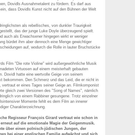
n, Dovidls Ausnahmetalent zu fördern. Es darf aus
 sein, dass Dovidls Kunst nicht auf den Bühnen der Welt
ringlichsten als rebellisches, von dunkler Traurigkeit
gestellt, das der junge Luke Doyle überzeugend spielt.
d auch als Erwachsener hingegen wirkt er weniger
lung bürdet ihm aber dennoch eine Menge gewichtiger
scheidungen auf, wodurch die Rolle in lauter Bruchstücke
ards Film "Die rote Violine" wird außergewöhnliche Musik
gnadeten Virtuosen auf einem meisterhaft gebauten
en. Dovidl hatte eine wertvolle Geige von seinem
kt bekommen. Den Schmerz und das Leid, die er nicht in
 vertraut er eines Tages seiner Geige an. Filmkomponist
rte gleich zwei Versionen des "Song of Names", nämlich
dringlich von einem Rabbiner gesungene. Trotz einzelner
hlsintensiver Momente fehlt es dem Film an innerer
diger Charakterzeichnung.
sche Regisseur François Girard vertraut wie schon in
" erneut auf die emotionale Magie der Geigenmusik.
hte über einen polnisch-jüdischen Jungen, der
ges bei einer englischen Familie aufwächst und sich