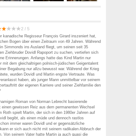
2 / 5
 kanadische Regisseur François Girard inszeniert hat,
schen Bogen über einen Zeitraum von 49 Jahren. Während
in Simmonds ins Ausland fliegt, um seinen seit 35
en Ziehbruder Dovidl Rapoport zu suchen, vertiefen sich
ne Erinnerungen. Anfangs hatte das Kind Martin nur
 mit dem gleichaltrigen polnisch-jüdischen Geigentalent
seiner Begabung nur allzu bewusst war. Während der Krieg
tete, wurden Dovidl und Martin engste Vertraute. Was
veranlasst haben, als junger Mann unmittelbar vor seinem
rtauftritt der eigenen Karriere und seiner Ziehfamilie den
?
hnamigen Roman von Norman Lebrecht basierende
t einen gewissen Reiz aus dem permanenten Wechsel
m Roth spielt Martin, der sich in den 1980er Jahren auf
idl begibt, als einen müde und dennoch rastlos
chon immer waren Dovidl und er gegensätzliche
kann er sich auch nicht mit seinem radikalen Abbruch der
. Von seinem Vater hatte Martin ja auch quasi die