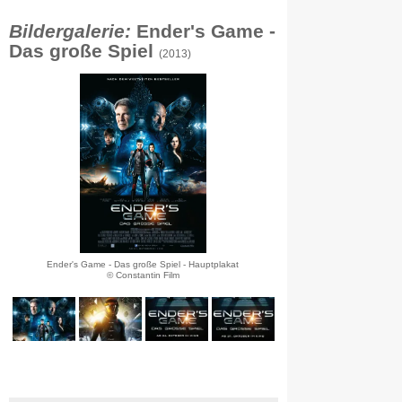
Bildergalerie:
Ender's Game -
Das große Spiel
(2013)
Ender's Game - Das große Spiel - Hauptplakat
© Constantin Film