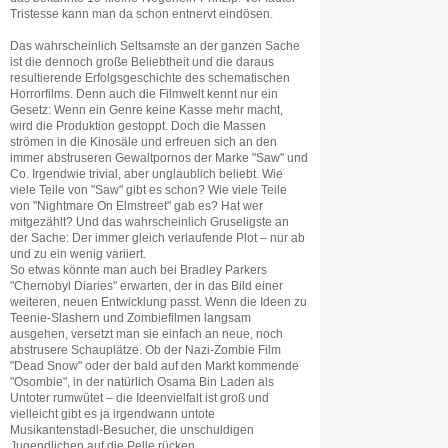
Tristesse kann man da schon entnervt eindösen.
Das wahrscheinlich Seltsamste an der ganzen Sache
ist die dennoch große Beliebtheit und die daraus
resultierende Erfolgsgeschichte des schematischen
Horrorfilms. Denn auch die Filmwelt kennt nur ein
Gesetz: Wenn ein Genre keine Kasse mehr macht,
wird die Produktion gestoppt. Doch die Massen
strömen in die Kinosäle und erfreuen sich an den
immer abstruseren Gewaltpornos der Marke "Saw" und
Co. Irgendwie trivial, aber unglaublich beliebt. Wie
viele Teile von "Saw" gibt es schon? Wie viele Teile
von "Nightmare On Elmstreet" gab es? Hat wer
mitgezählt? Und das wahrscheinlich Gruseligste an
der Sache: Der immer gleich verlaufende Plot – nur ab
und zu ein wenig variiert.
So etwas könnte man auch bei Bradley Parkers
"Chernobyl Diaries" erwarten, der in das Bild einer
weiteren, neuen Entwicklung passt. Wenn die Ideen zu
Teenie-Slashern und Zombiefilmen langsam
ausgehen, versetzt man sie einfach an neue, noch
abstrusere Schauplätze. Ob der Nazi-Zombie Film
"Dead Snow" oder der bald auf den Markt kommende
"Osombie", in der natürlich Osama Bin Laden als
Untoter rumwütet – die Ideenvielfalt ist groß und
vielleicht gibt es ja irgendwann untote
Musikantenstadl-Besucher, die unschuldigen
Jugendlichen auf die Pelle rücken.