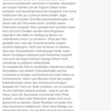
dennoch künstlerisch wertvollen Charakter. Besonders
die langen Fahrten um die Figuren bilden einen
wohligen und klaustrophobischen Ausgleich zum sonst
hektischen Mix aus schlecht beleuchteten Jagd-
Szenen und wüsten Schnittzusammenstellungen, mit
denen der der Film leider einen Großteil seines
Potenzials verspielt. Denn gerade beim perfiden Spiel
mit Licht und Schatten würden dem Regisseur
eigentlich alle Mittel zu Verfügung stehen um
ordentlichen Horror zu servieren. Doch der Film
gestaltet sich, was die Schockmomente angeht,
ziemlich belanglos. Nicht viel ist davon zu merken,
dass den Schauspielern nicht gesagt wurde, wann
etwas Gruseliges während einer Aufnahme passiert
und auch die improvisierten Dialoge führen nicht
unbedingt zu größerer Authentizität.
So verpasst der Film in unzähligen Situationen etwas
Innovatives und wirklich Schauderhaftes auf die
Leinwand zu bringen und bedient sich dann lieber an
Konventionen. Wenn zum Beispiel einer der jungen
Extremtouristen einen Bus durchsucht und ganz
langsam ein Tuch zur Seite schieben, um zu schauen,
ob sich dahinter jemand verbirgt – liegt es auf der
Hand, dass der Zuschauer erst einmal einer Finte
aufsitzt, um dann zwei Sekunden später doch noch
geschockt zu werden. Diese Rezeptur ist weder neu
oder besonders einfallsreich. Eben eine Abfolge von
bekannten Mustern, die der Film abspult und dadurch