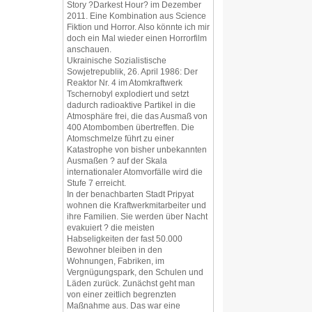
Story ?Darkest Hour? im Dezember
2011. Eine Kombination aus Science
Fiktion und Horror. Also könnte ich mir
doch ein Mal wieder einen Horrorfilm
anschauen.
Ukrainische Sozialistische
Sowjetrepublik, 26. April 1986: Der
Reaktor Nr. 4 im Atomkraftwerk
Tschernobyl explodiert und setzt
dadurch radioaktive Partikel in die
Atmosphäre frei, die das Ausmaß von
400 Atombomben übertreffen. Die
Atomschmelze führt zu einer
Katastrophe von bisher unbekannten
Ausmaßen ? auf der Skala
internationaler Atomvorfälle wird die
Stufe 7 erreicht.
In der benachbarten Stadt Pripyat
wohnen die Kraftwerkmitarbeiter und
ihre Familien. Sie werden über Nacht
evakuiert ? die meisten
Habseligkeiten der fast 50.000
Bewohner bleiben in den
Wohnungen, Fabriken, im
Vergnügungspark, den Schulen und
Läden zurück. Zunächst geht man
von einer zeitlich begrenzten
Maßnahme aus. Das war eine