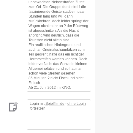
unbewachten Nebenstraßen Zutritt
zum Ort. Die Gruppe durchstreift die
faszinierende Geisterstadt ein paar
Stunden lang und will dann
zurückkehren, doch leider springt der
Wagen nicht mehr an ? der Rückweg
ist abgeschnitten. Als die Nacht
anbricht, wird deutlich, dass die
Touristen nicht allein sind.
Ein realitischen Hintergrund und
auch an Originalschauplätzen zum
Teil gedreht, hätte das ein richtiger
Horrorstreifen werden können. Doch
leider verflacht das Ganze in kleinen
Allgemeinplätzen und so hat man
schon viele Streifen gesehen.
85 Minuten ? nicht Fisch und nicht
Fleisch.
Ab 21. Juni 2012 im KINO.
Login mit
Spielfilm.de
-
ohne Login
fortsetzen.