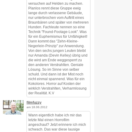
versuchen auf Helden zu machen.
Planlos rennt diese Gruppe ewig
lange durch verlassene Gebäude,
nur unterbrochen vom Auftritt eines
Braunbären und später von mehreren
Hunden. Fachleute nennen so eine
Technik "Found-Footage-Look". Was
für ein Euphemismus für Unfähigkeit!
Dann kommt das "Zehn-Kleine-
Negerlein-Prinzip" zur Anwendung.
Von den sechs jungen Leuten bleibt
nur Amanda (Devin Kelley) übrig und
die wird am Ende weggesperrt zu
den anderen Verstrahlten. Geniale
Lösung. So im Sinne von selber
schuld. Und dann ist der Mist noch
nicht einmal spannend. Was für ein
Kokolores. Horror auf Kosten der
wirklich Verstrahlten, Verharmlosung
der Realität. K.V
filmfuzzy
am 18.06.2012
Wann eigentlich habe ich mir das
letzte Mal einen Horrofilm
angeschaut? Jetzt erinnere ich mich
schwach. Das war diese lausige