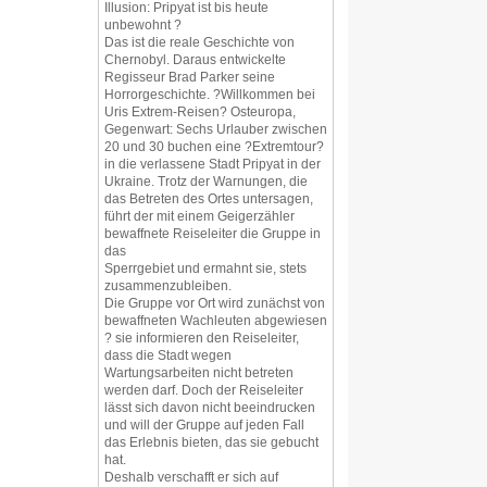
Illusion: Pripyat ist bis heute
unbewohnt ?
Das ist die reale Geschichte von
Chernobyl. Daraus entwickelte
Regisseur Brad Parker seine
Horrorgeschichte. ?Willkommen bei
Uris Extrem-Reisen? Osteuropa,
Gegenwart: Sechs Urlauber zwischen
20 und 30 buchen eine ?Extremtour?
in die verlassene Stadt Pripyat in der
Ukraine. Trotz der Warnungen, die
das Betreten des Ortes untersagen,
führt der mit einem Geigerzähler
bewaffnete Reiseleiter die Gruppe in
das
Sperrgebiet und ermahnt sie, stets
zusammenzubleiben.
Die Gruppe vor Ort wird zunächst von
bewaffneten Wachleuten abgewiesen
? sie informieren den Reiseleiter,
dass die Stadt wegen
Wartungsarbeiten nicht betreten
werden darf. Doch der Reiseleiter
lässt sich davon nicht beeindrucken
und will der Gruppe auf jeden Fall
das Erlebnis bieten, das sie gebucht
hat.
Deshalb verschafft er sich auf