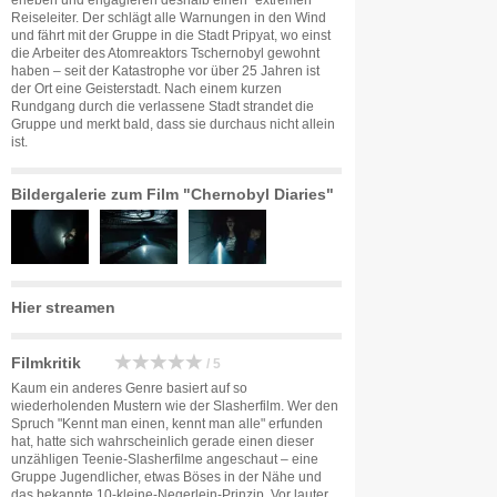
erleben und engagieren deshalb einen "extremen"
Reiseleiter. Der schlägt alle Warnungen in den Wind
und fährt mit der Gruppe in die Stadt Pripyat, wo einst
die Arbeiter des Atomreaktors Tschernobyl gewohnt
haben – seit der Katastrophe vor über 25 Jahren ist
der Ort eine Geisterstadt. Nach einem kurzen
Rundgang durch die verlassene Stadt strandet die
Gruppe und merkt bald, dass sie durchaus nicht allein
ist.
Bildergalerie zum Film "Chernobyl Diaries"
Hier streamen
Filmkritik
/ 5
Kaum ein anderes Genre basiert auf so
wiederholenden Mustern wie der Slasherfilm. Wer den
Spruch "Kennt man einen, kennt man alle" erfunden
hat, hatte sich wahrscheinlich gerade einen dieser
unzähligen Teenie-Slasherfilme angeschaut – eine
Gruppe Jugendlicher, etwas Böses in der Nähe und
das bekannte 10-kleine-Negerlein-Prinzip. Vor lauter