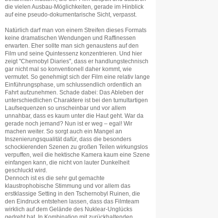
die vielen Ausbau-Möglichkeiten, gerade im Hinblick
auf eine pseudo-dokumentarische Sicht, verpasst.
Natürlich darf man von einem Streifen dieses Formats
keine dramatischen Wendungen und Raffinessen
erwarten. Eher sollte man sich genaustens auf den
Film und seine Quintessenz konzentrieren. Und hier
zeigt "Chernobyl Diaries", dass er handlungstechnisch
gar nicht mal so konventionell daher kommt, wie
vermutet. So genehmigt sich der Film eine relativ lange
Einführungsphase, um schlussendlich ordentlich an
Fahrt aufzunehmen. Schade dabei: Das Ableben der
unterschiedlichen Charaktere ist bei den tumultartigen
Laufsequenzen so unscheinbar und vor allem
unnahbar, dass es kaum unter die Haut geht. War da
gerade noch jemand? Nun ist er weg – egal! Wir
machen weiter. So sorgt auch ein Mangel an
Inszenierungsqualität dafür, dass die besonders
schockierenden Szenen zu großen Teilen wirkungslos
verpuffen, weil die hektische Kamera kaum eine Szene
einfangen kann, die nicht von lauter Dunkelheit
geschluckt wird.
Dennoch ist es die sehr gut gemachte
klaustrophobische Stimmung und vor allem das
erstklassige Setting in den Tschernobyl Ruinen, die
den Eindruck entstehen lassen, dass das Filmteam
wirklich auf dem Gelände des Nuklear-Unglücks
gedreht hat. In Kombination mit zurückhaltenden