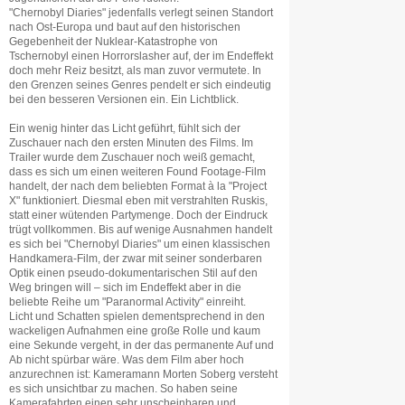
"Chernobyl Diaries" jedenfalls verlegt seinen Standort
nach Ost-Europa und baut auf den historischen
Gegebenheit der Nuklear-Katastrophe von
Tschernobyl einen Horrorslasher auf, der im Endeffekt
doch mehr Reiz besitzt, als man zuvor vermutete. In
den Grenzen seines Genres pendelt er sich eindeutig
bei den besseren Versionen ein. Ein Lichtblick.
Ein wenig hinter das Licht geführt, fühlt sich der
Zuschauer nach den ersten Minuten des Films. Im
Trailer wurde dem Zuschauer noch weiß gemacht,
dass es sich um einen weiteren Found Footage-Film
handelt, der nach dem beliebten Format à la "Project
X" funktioniert. Diesmal eben mit verstrahlten Ruskis,
statt einer wütenden Partymenge. Doch der Eindruck
trügt vollkommen. Bis auf wenige Ausnahmen handelt
es sich bei "Chernobyl Diaries" um einen klassischen
Handkamera-Film, der zwar mit seiner sonderbaren
Optik einen pseudo-dokumentarischen Stil auf den
Weg bringen will – sich im Endeffekt aber in die
beliebte Reihe um "Paranormal Activity" einreiht.
Licht und Schatten spielen dementsprechend in den
wackeligen Aufnahmen eine große Rolle und kaum
eine Sekunde vergeht, in der das permanente Auf und
Ab nicht spürbar wäre. Was dem Film aber hoch
anzurechnen ist: Kameramann Morten Soberg versteht
es sich unsichtbar zu machen. So haben seine
Kamerafahrten einen sehr unscheinbaren und