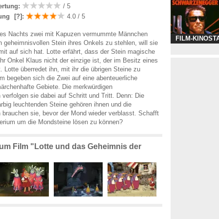
ertung:
/ 5
ung
[?]
:
4.0 / 5
nes Nachts zwei mit Kapuzen vermummte Männchen
FILM-KINOST
n geheimnisvollen Stein ihres Onkels zu stehlen, will sie
it auf sich hat. Lotte erfährt, dass der Stein magische
ihr Onkel Klaus nicht der einzige ist, der im Besitz eines
. Lotte überredet ihn, mit ihr die übrigen Steine zu
 begeben sich die Zwei auf eine abenteuerliche
märchenhafte Gebiete. Die merkwürdigen
rfolgen sie dabei auf Schritt und Tritt. Denn: Die
arbig leuchtenden Steine gehören ihnen und die
rauchen sie, bevor der Mond wieder verblasst. Schafft
terium um die Mondsteine lösen zu können?
zum Film "Lotte und das Geheimnis der