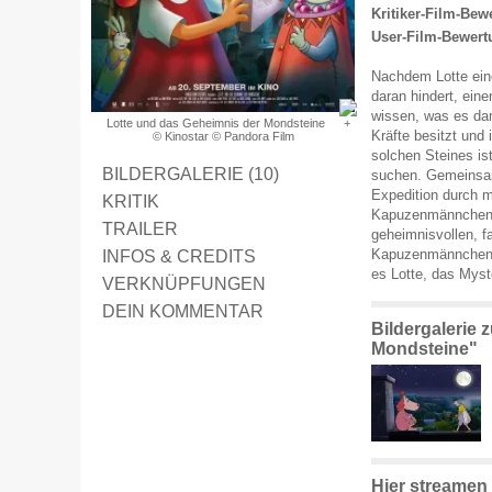
Kritiker-Film-Bew
User-Film-Bewert
Nachdem Lotte ei
daran hindert, eine
wissen, was es dam
Lotte und das Geheimnis der Mondsteine
Kräfte besitzt und 
© Kinostar © Pandora Film
solchen Steines ist
BILDERGALERIE (10)
suchen. Gemeinsam
Expedition durch 
KRITIK
Kapuzenmännchen ve
TRAILER
geheimnisvollen, f
INFOS & CREDITS
Kapuzenmännchen b
es Lotte, das Mys
VERKNÜPFUNGEN
DEIN KOMMENTAR
Bildergalerie 
Mondsteine"
Hier streamen