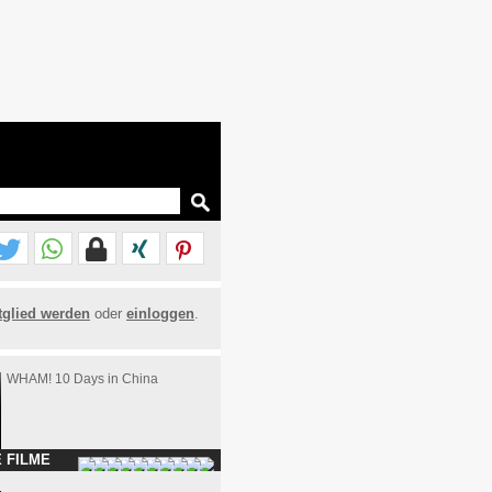
tglied werden
oder
einloggen
.
WHAM! 10 Days in China
 FILME