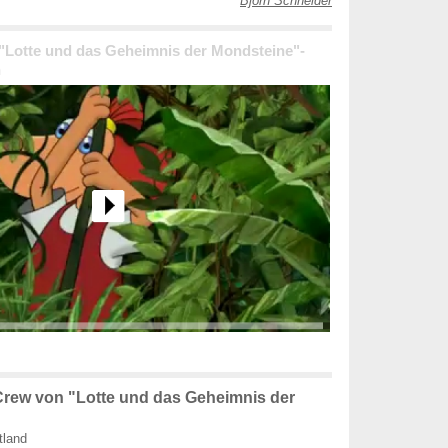
Björn Schneider
 "Lotte und das Geheimnis der Mondsteine"-
n
rew von "Lotte und das Geheimnis der
tland