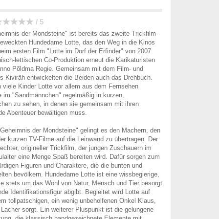
/ 5
eimnis der Mondsteine" ist bereits das zweite Trickfilm-
geweckten Hundedame Lotte, das den Weg in die Kinos
beim ersten Film "Lotte im Dorf der Erfinder" von 2007
nisch-lettischen Co-Produktion erneut die Karikaturisten
Janno Põldma Regie. Gemeinsam mit dem Film- und
s Kiviräh entwickelten die Beiden auch das Drehbuch.
n viele Kinder Lotte vor allem aus dem Fernsehen
ie im "Sandmännchen" regelmäßig in kurzen,
chen zu sehen, in denen sie gemeinsam mit ihren
e Abenteuer bewältigen muss.
 Geheimnis der Mondsteine" gelingt es den Machern, den
r kurzen TV-Filme auf die Leinwand zu übertragen. Der
rechter, origineller Trickfilm, der jungen Zuschauern im
lalter eine Menge Spaß bereiten wird. Dafür sorgen zum
ürdigen Figuren und Charaktere, die die bunten und
lten bevölkern. Hundedame Lotte ist eine wissbegierige,
die stets um das Wohl von Natur, Mensch und Tier besorgt
de Identifikationsfigur abgibt. Begleitet wird Lotte auf
rem tollpatschigen, ein wenig unbeholfenen Onkel Klaus,
 Lacher sorgt. Ein weiterer Pluspunkt ist die gelungene
ung, die klassisch handgezeichnete Elemente mit