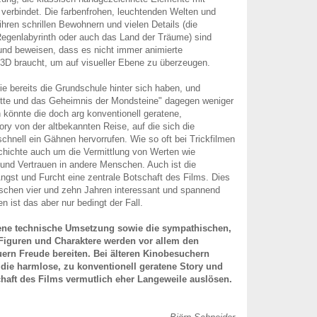
verbindet. Die farbenfrohen, leuchtenden Welten und
ihren schrillen Bewohnern und vielen Details (die
Regenlabyrinth oder auch das Land der Träume) sind
nd beweisen, dass es nicht immer animierte
 3D braucht, um auf visueller Ebene zu überzeugen.
die bereits die Grundschule hinter sich haben, und
otte und das Geheimnis der Mondsteine" dagegen weniger
n könnte die doch arg konventionell geratene,
y von der altbekannten Reise, auf die sich die
schnell ein Gähnen hervorrufen. Wie so oft bei Trickfilmen
chichte auch um die Vermittlung von Werten wie
und Vertrauen in andere Menschen. Auch ist die
gst und Furcht eine zentrale Botschaft des Films. Dies
schen vier und zehn Jahren interessant und spannend
en ist das aber nur bedingt der Fall.
gene technische Umsetzung sowie die sympathischen,
Figuren und Charaktere werden vor allem den
ern Freude bereiten. Bei älteren Kinobesuchern
die harmlose, zu konventionell geratene Story und
chaft des Films vermutlich eher Langeweile auslösen.