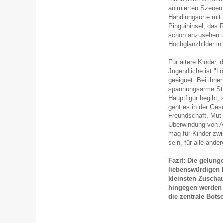
animierten Szenen 
Handlungsorte mit 
Pinguininsel, das 
schön anzusehen u
Hochglanzbilder in
Für ältere Kinder, 
Jugendliche ist "L
geeignet. Bei ihne
spannungsarme Stor
Hauptfigur begibt, 
geht es in der Ges
Freundschaft, Mut 
Überwindung von An
mag für Kinder zwi
sein, für alle ander
Fazit: Die gelun
liebenswürdigen 
kleinsten Zuschau
hingegen werden 
die zentrale Bots