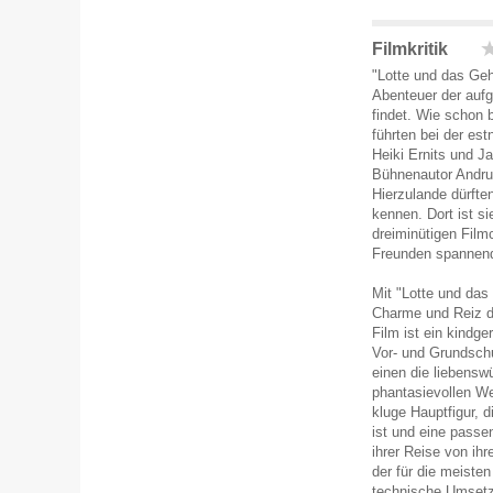
Filmkritik
"Lotte und das Geh
Abenteuer der auf
findet. Wie schon 
führten bei der est
Heiki Ernits und 
Bühnenautor Andru
Hierzulande dürfte
kennen. Dort ist s
dreiminütigen Film
Freunden spannend
Mit "Lotte und das
Charme und Reiz de
Film ist ein kindge
Vor- und Grundschu
einen die liebensw
phantasievollen We
kluge Hauptfigur, 
ist und eine passen
ihrer Reise von ih
der für die meisten
technische Umsetz