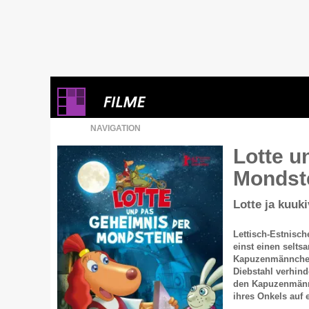
NAVIGATION
Lotte u
Mondst
Lotte ja kuuki
Lettisch-Estnisch
einst einen selts
Kapuzenmännchen,
Diebstahl verhin
den Kapuzenmännc
ihres Onkels auf 