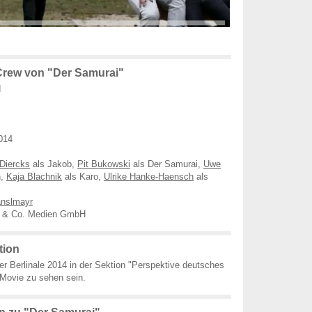
Crew von "Der Samurai"
d
014
Diercks
als Jakob,
Pit Bukowski
als Der Samurai,
Uwe
h,
Kaja Blachnik
als Karo,
Ulrike Hanke-Haensch
als
anslmayr
 & Co. Medien GmbH
tion
der Berlinale 2014 in der Sektion "Perspektive deutsches
 Movie zu sehen sein.