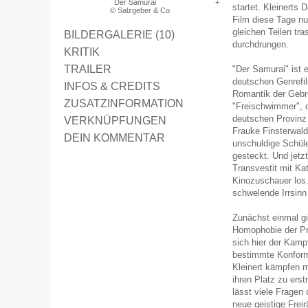
Der Samurai
startet. Kleinerts 
© Salzgeber & Co
Film diese Tage nur
gleichen Teilen tr
BILDERGALERIE (10)
durchdrungen.
KRITIK
TRAILER
"Der Samurai" ist 
deutschen Genrefil
INFOS & CREDITS
Romantik der Gebr
ZUSATZINFORMATION
"Freischwimmer", d
deutschen Provinz
VERKNÜPFUNGEN
Frauke Finsterwald
DEIN KOMMENTAR
unschuldige Schül
gesteckt. Und jetzt
Transvestit mit Ka
Kinozuschauer los
schwelende Irrsinn
Zunächst einmal gi
Homophobie der Pr
sich hier der Kamp
bestimmte Konformi
Kleinert kämpfen 
ihren Platz zu erst
lässt viele Fragen 
neue geistige Frei