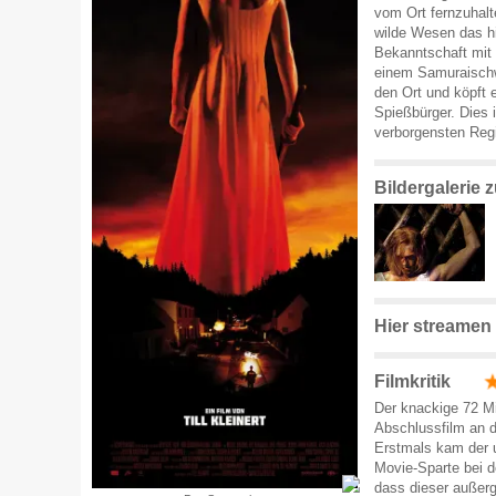
vom Ort fernzuhalte
wilde Wesen das hi
Bekanntschaft mit 
einem Samuraischw
den Ort und köpft 
Spießbürger. Dies i
verborgensten Reg
Bildergalerie 
Hier streamen
Filmkritik
Der knackige 72 Min
Abschlussfilm an 
Erstmals kam der 
Movie-Sparte bei d
dass dieser außerg