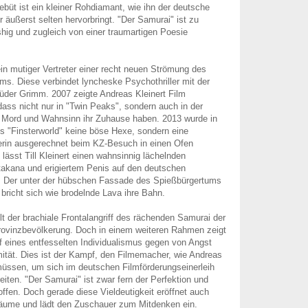
Debüt ist ein kleiner Rohdiamant, wie ihn der deutsche
 äußerst selten hervorbringt. "Der Samurai" ist zu
ashig und zugleich von einer traumartigen Poesie
ein mutiger Vertreter einer recht neuen Strömung des
ms. Diese verbindet lyncheske Psychothriller mit der
üder Grimm. 2007 zeigte Andreas Kleinert Film
ass nicht nur in "Twin Peaks", sondern auch in der
 Mord und Wahnsinn ihr Zuhause haben. 2013 wurde in
s "Finsterworld" keine böse Hexe, sondern eine
erin ausgerechnet beim KZ-Besuch in einen Ofen
 lässt Till Kleinert einen wahnsinnig lächelnden
takana und erigiertem Penis auf den deutschen
. Der unter der hübschen Fassade des Spießbürgertums
 bricht sich wie brodelnde Lava ihre Bahn.
lt der brachiale Frontalangriff des rächenden Samurai der
ovinzbevölkerung. Doch in einem weiteren Rahmen zeigt
f eines entfesselten Individualismus gegen von Angst
tät. Dies ist der Kampf, den Filmemacher, wie Andreas
müssen, um sich im deutschen Filmförderungseinerleih
reiten. "Der Samurai" ist zwar fern der Perfektion und
offen. Doch gerade diese Vieldeutigkeit eröffnet auch
räume und lädt den Zuschauer zum Mitdenken ein.