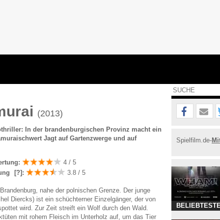
murai
(2013)
hriller: In der brandenburgischen Provinz macht ein
amuraischwert Jagt auf Gartenzwerge und auf
Spielfilm.de-
Mi
ertung:
4 / 5
ung
[?]
:
3.8 / 5
n Brandenburg, nahe der polnischen Grenze. Der junge
hel Diercks) ist ein schüchterner Einzelgänger, der von
BELIEBTESTE
pottet wird. Zur Zeit streift ein Wolf durch den Wald.
ktüten mit rohem Fleisch im Unterholz auf, um das Tier