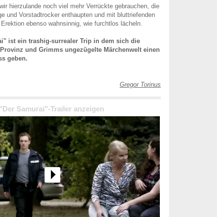
wir hierzulande noch viel mehr Verrückte gebrauchen, die
e und Vorstadtrocker enthaupten und mit bluttriefenden
 Erektion ebenso wahnsinnig, wie furchtlos lächeln.
" ist ein trashig-surrealer Trip in dem sich die
 Provinz und Grimms ungezügelte Märchenwelt einen
ss geben.
Gregor Torinus
 "Der Samurai"-Trailer anzeigen