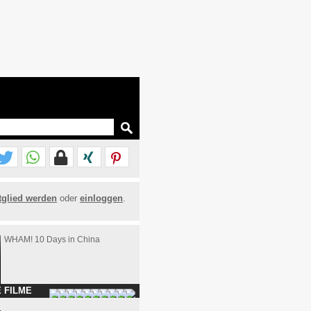
tglied werden
oder
einloggen
.
WHAM! 10 Days in China
 FILME