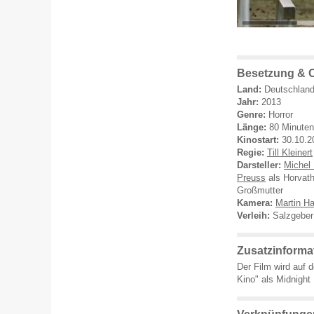
Besetzung & 
Land:
Deutschlan
Jahr:
2013
Genre:
Horror
Länge:
80 Minuten
Kinostart:
30.10.2
Regie:
Till Kleinert
Darsteller:
Michel 
Preuss
als Horvat
Großmutter
Kamera:
Martin H
Verleih:
Salzgeber
Zusatzinforma
Der Film wird auf 
Kino" als Midnight