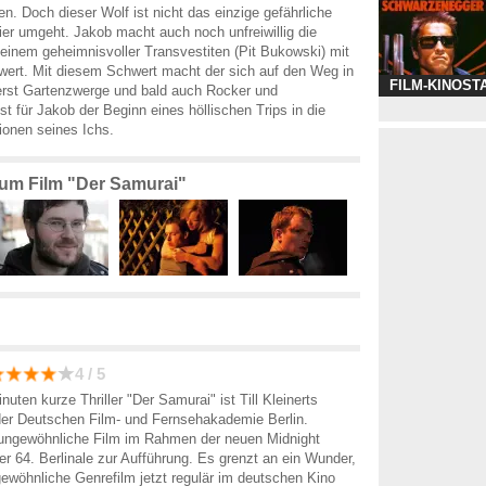
n. Doch dieser Wolf ist nicht das einzige gefährliche
er umgeht. Jakob macht auch noch unfreiwillig die
einem geheimnisvoller Transvestiten (Pit Bukowski) mit
ert. Mit diesem Schwert macht der sich auf den Weg in
FILM-KINOST
erst Gartenzwerge und bald auch Rocker und
st für Jakob der Beginn eines höllischen Trips in die
ionen seines Ichs.
zum Film "Der Samurai"
4 / 5
uten kurze Thriller "Der Samurai" ist Till Kleinerts
der Deutschen Film- und Fernsehakademie Berlin.
ungewöhnliche Film im Rahmen der neuen Midnight
er 64. Berlinale zur Aufführung. Es grenzt an ein Wunder,
ewöhnliche Genrefilm jetzt regulär im deutschen Kino