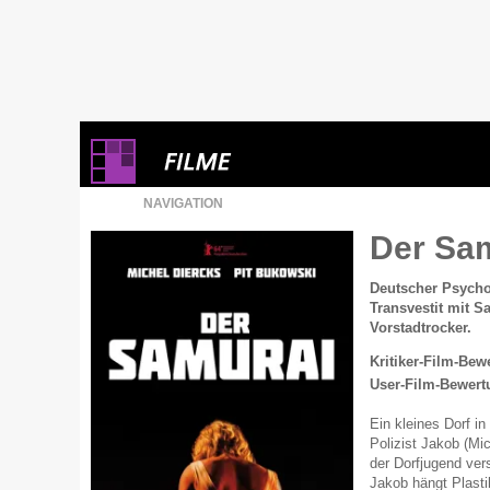
NAVIGATION
Der Sa
Deutscher Psychot
Transvestit mit S
Vorstadtrocker.
Kritiker-Film-Bew
User-Film-Bewert
Ein kleines Dorf i
Polizist Jakob (Mic
der Dorfjugend vers
Jakob hängt Plasti