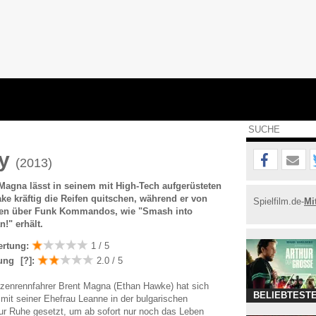
ay
(2013)
Magna lässt in seinem mit High-Tech aufgerüsteten
e kräftig die Reifen quitschen, während er von
Spielfilm.de-
Mi
en über Funk Kommandos, wie "Smash into
!" erhält.
ertung:
1 / 5
ung
[?]
:
2.0 / 5
tzenrennfahrer Brent Magna (Ethan Hawke) hat sich
BELIEBTESTE
it seiner Ehefrau Leanne in der bulgarischen
ur Ruhe gesetzt, um ab sofort nur noch das Leben