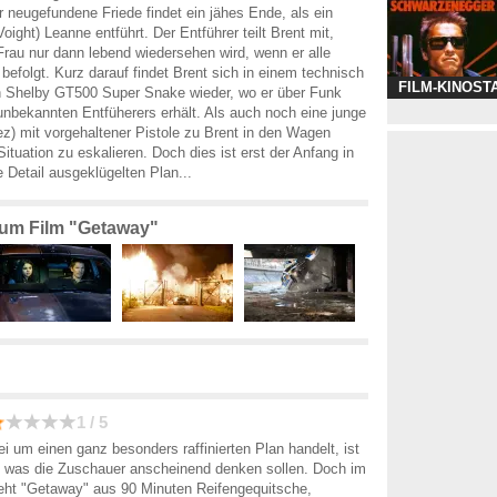
 neugefundene Friede findet ein jähes Ende, als ein
ight) Leanne entführt. Der Entführer teilt Brent mit,
Frau nur dann lebend wiedersehen wird, wenn er alle
folgt. Kurz darauf findet Brent sich in einem technisch
FILM-KINOST
n Shelby GT500 Super Snake wieder, wo er über Funk
bekannten Entfüherers erhält. Als auch noch eine junge
) mit vorgehaltener Pistole zu Brent in den Wagen
 Situation zu eskalieren. Doch dies ist erst der Anfang in
e Detail ausgeklügelten Plan...
 zum Film "Getaway"
1 / 5
i um einen ganz besonders raffinierten Plan handelt, ist
 was die Zuschauer anscheinend denken sollen. Doch im
eht "Getaway" aus 90 Minuten Reifengequitsche,