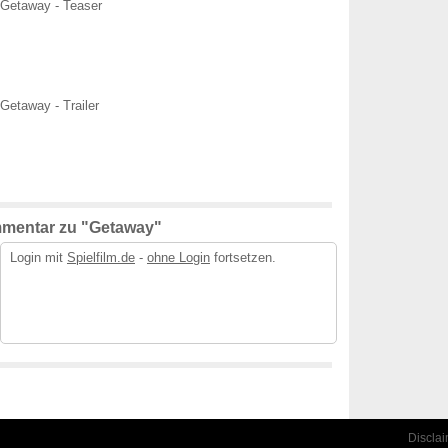
Getaway - Teaser
Getaway - Trailer
mmentar zu "Getaway"
Login mit
Spielfilm.de
-
ohne Login
fortsetzen.
Discla