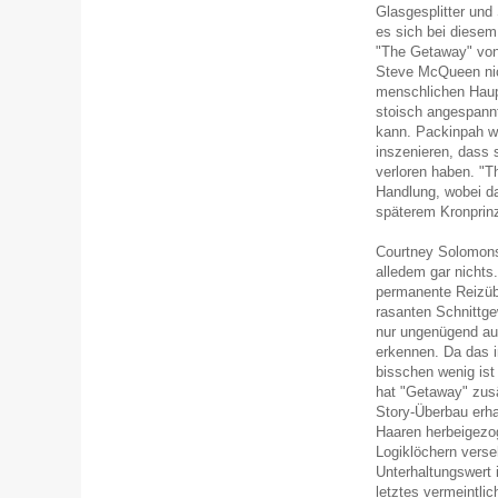
Glasgesplitter und 
es sich bei diesem
"The Getaway" von
Steve McQueen nic
menschlichen Haup
stoisch angespannt
kann. Packinpah w
inszenieren, dass 
verloren haben. "T
Handlung, wobei d
späterem Kronprinze
Courtney Solomons
alledem gar nichts
permanente Reizüb
rasanten Schnittge
nur ungenügend au
erkennen. Da das i
bisschen wenig ist
hat "Getaway" zusä
Story-Überbau erhal
Haaren herbeigezog
Logiklöchern verse
Unterhaltungswert 
letztes vermeintli