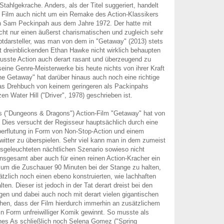
Stahlgekrache. Anders, als der Titel suggeriert, handelt
 Film auch nicht um ein Remake des Action-Klassikers
 Sam Peckinpah aus dem Jahre 1972. Der hatte mit
ht nur einen äußerst charismatischen und zugleich sehr
tdarsteller, was man von dem in "Getaway" (2013) stets
 dreinblickenden Ethan Hawke nicht wirklich behaupten
usste Action auch derart rasant und überzeugend zu
seine Genre-Meisterwerke bis heute nichts von ihrer Kraft
he Getaway" hat darüber hinaus auch noch eine richtige
as Drehbuch von keinem geringeren als Packinpahs
n Water Hill ("Driver", 1978) geschrieben ist.
 ("Dungeons & Dragons") Action-Film "Getaway" hat von
. Dies versucht der Regisseur hauptsächlich durch eine
erflutung in Form von Non-Stop-Action und einem
witter zu überspielen. Sehr viel kann man in dem zumeist
sgeleuchteten nächtlichen Szenario sowieso nicht
nsgesamt aber auch für einen reinen Action-Kracher ein
 um die Zuschauer 90 Minuten bei der Stange zu halten,
tzlich noch einen ebeno konstruierten, wie lachhaften
ten. Dieser ist jedoch in der Tat derart dreist bei den
en und dabei auch noch mit derart vielen gigantischen
hen, dass der Film hierdurch immerhin an zusätzlichem
in Form unfreiwilliger Komik gewinnt. So musste als
ches As schließlich noch Selena Gomez ("Spring