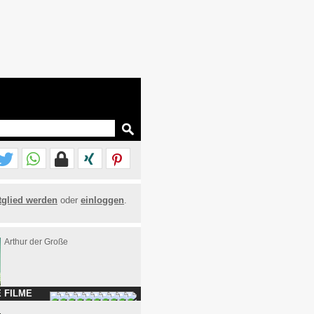
tglied werden
oder
einloggen
.
Arthur der Große
 FILME