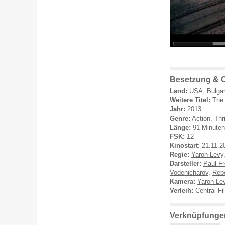
Besetzung & 
Land:
USA, Bulgar
Weitere Titel:
The
Jahr:
2013
Genre:
Action, Thri
Länge:
91 Minuten
FSK:
12
Kinostart:
21.11.2
Regie:
Yaron Levy
Darsteller:
Paul F
Vodenicharov
,
Reb
Kamera:
Yaron Le
Verleih:
Central Fi
Verknüpfunge