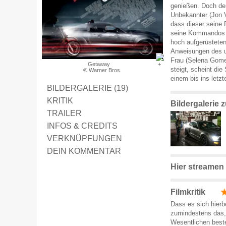
genießen. Doch der
Unbekannter (Jon Vo
dass dieser seine 
seine Kommandos be
hoch aufgerüstete
Anweisungen des un
Frau (Selena Gomez
Getaway
steigt, scheint die
© Warner Bros.
einem bis ins letzt
BILDERGALERIE (19)
KRITIK
Bildergalerie
TRAILER
INFOS & CREDITS
VERKNÜPFUNGEN
DEIN KOMMENTAR
Hier streamen
Filmkritik
Dass es sich hierbe
zumindestens das,
Wesentlichen best