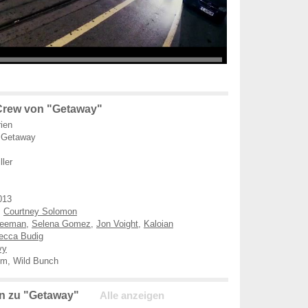
Crew von "Getaway"
ien
 Getaway
ller
013
,
Courtney Solomon
reeman
,
Selena Gomez
,
Jon Voight
,
Kaloian
ecca Budig
vy
lm, Wild Bunch
n zu "Getaway"
Alle anzeigen