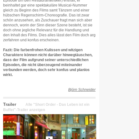
Episode um den Restaurantkritiker) enthält, er
beinhaltet gar eine spektakuläre Musical-Nummer
gleich zu Beginn des Films samt Tänzern und einer
hübschen Regenschirm-Choreografie. Das ist zwar
schön anzusehen, als Zuschauer fragt man sich aber
dennoch, worin der Sinn dieser Szene besteht, ist sie
doch ohne jegliche Relevanz für die Handlung und
den Inhalt des Films. Dies alles lässt den Film doch arg
zerfahren und konfus erscheinen.
Fazit: Die farbenfrohen Kulissen und witzigen
Charaktere können nicht darüber hinwegtäuschen,
dass der Film aufgrund seiner unterschiedlichen
Episoden, die nicht überzeugend miteinander
verbunden werden, doch sehr konfus und planlos
wirkt.
Björn Schneider
Trailer
Alle "Short Order - Das Leben ist ein
Buffet"-Trailer anzeigen