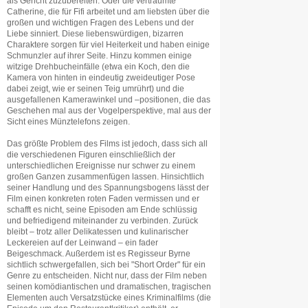
als Gericht zuzubereiten. Oder die verträumte
Catherine, die für Fifi arbeitet und am liebsten über die
großen und wichtigen Fragen des Lebens und der
Liebe sinniert. Diese liebenswürdigen, bizarren
Charaktere sorgen für viel Heiterkeit und haben einige
Schmunzler auf ihrer Seite. Hinzu kommen einige
witzige Drehbucheinfälle (etwa ein Koch, den die
Kamera von hinten in eindeutig zweideutiger Pose
dabei zeigt, wie er seinen Teig umrührt) und die
ausgefallenen Kamerawinkel und –positionen, die das
Geschehen mal aus der Vogelperspektive, mal aus der
Sicht eines Münztelefons zeigen.
Das größte Problem des Films ist jedoch, dass sich all
die verschiedenen Figuren einschließlich der
unterschiedlichen Ereignisse nur schwer zu einem
großen Ganzen zusammenfügen lassen. Hinsichtlich
seiner Handlung und des Spannungsbogens lässt der
Film einen konkreten roten Faden vermissen und er
schafft es nicht, seine Episoden am Ende schlüssig
und befriedigend miteinander zu verbinden. Zurück
bleibt – trotz aller Delikatessen und kulinarischer
Leckereien auf der Leinwand – ein fader
Beigeschmack. Außerdem ist es Regisseur Byrne
sichtlich schwergefallen, sich bei "Short Order" für ein
Genre zu entscheiden. Nicht nur, dass der Film neben
seinen komödiantischen und dramatischen, tragischen
Elementen auch Versatzstücke eines Kriminalfilms (die