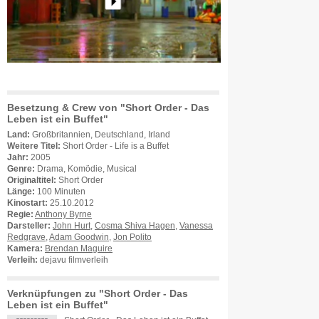
Besetzung & Crew von "Short Order - Das
Leben ist ein Buffet"
Land:
Großbritannien, Deutschland, Irland
Weitere Titel:
Short Order - Life is a Buffet
Jahr:
2005
Genre:
Drama, Komödie, Musical
Originaltitel:
Short Order
Länge:
100 Minuten
Kinostart:
25.10.2012
Regie:
Anthony Byrne
Darsteller:
John Hurt
,
Cosma Shiva Hagen
,
Vanessa
Redgrave
,
Adam Goodwin
,
Jon Polito
Kamera:
Brendan Maguire
Verleih:
dejavu filmverleih
Verknüpfungen zu "Short Order - Das
Leben ist ein Buffet"