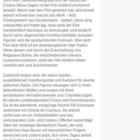
John Hurt, Vanessa Redgrave und der deutschen
Cosma Shiva Hagen ist der Film äußerst prominent
besetzt. Wenn man den Film gesehen hat, wird einem
jedoch schnell klar, warum das Werk – trotz
Fördergeldern aus Deutschland – sieben Jahre lang
unbeachtet auf Halde lag: zwar weiß der Film
handwerklich durchaus zu überzeugen und besticht
durch seine abgedrehten Drehbucheinfälle, kuriosen
Figuren und die quietschbunten Kulissen. Was dem
Film aber fehlt ist ein dramaturgischer roter Faden.
Ohne diesen und durch die Entscheidung von
Regisseur Byrne, die verschiedensten Genres
zusammenzuführen, wirkt der Film letztlich leider
ziemlich wirr und durcheinander.
Zunächst sorgen aber die vielen bunten,
ausgefallenen Handlungsorte und Kulissen für allerlei
optischen Reize. Die Figuren bewegen sich in ihren
farbenfrohen Welten und sorgen mit ihren
sonderbaren Verhaltensweisen und Charakterzügen
für allerlei (unterhaltendes) Chaos und Durcheinander.
Da ist die talentierte, ehrgeizige Köchin Fifi (charmant
verkörpert von Emma de Caunes), die jedoch
zerfressen ist von Selbstzweifeln und alle
verlockenden (Job- und Liebes-) Offerten ausschlägt.
Oder der redselige Meisterkoch Paolo, der sein
köstliches Osso Bucco mit menschlichen Fingern
anreichert und zudem plant, sich eines Tages selbst