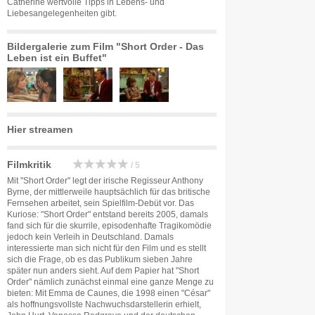
Catherine wertvolle Tipps in Lebens- und
Liebesangelegenheiten gibt.
Bildergalerie zum Film "Short Order - Das
Leben ist ein Buffet"
Hier streamen
Filmkritik
/ 5
Mit "Short Order" legt der irische Regisseur Anthony
Byrne, der mittlerweile hauptsächlich für das britische
Fernsehen arbeitet, sein Spielfilm-Debüt vor. Das
Kuriose: "Short Order" entstand bereits 2005, damals
fand sich für die skurrile, episodenhafte Tragikomödie
jedoch kein Verleih in Deutschland. Damals
interessierte man sich nicht für den Film und es stellt
sich die Frage, ob es das Publikum sieben Jahre
später nun anders sieht. Auf dem Papier hat "Short
Order" nämlich zunächst einmal eine ganze Menge zu
bieten: Mit Emma de Caunes, die 1998 einen "César"
als hoffnungsvollste Nachwuchsdarstellerin erhielt,