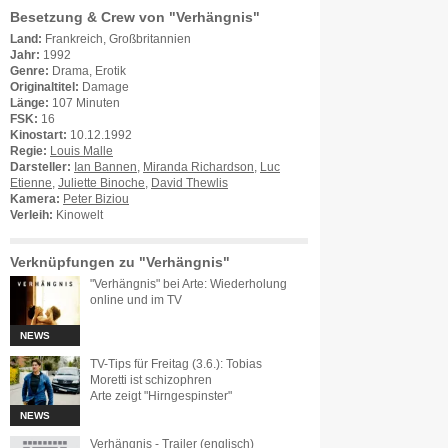
Besetzung & Crew von "Verhängnis"
Land:
Frankreich, Großbritannien
Jahr:
1992
Genre:
Drama, Erotik
Originaltitel:
Damage
Länge:
107 Minuten
FSK:
16
Kinostart:
10.12.1992
Regie:
Louis Malle
Darsteller:
Ian Bannen
,
Miranda Richardson
,
Luc
Etienne
,
Juliette Binoche
,
David Thewlis
Kamera:
Peter Biziou
Verleih:
Kinowelt
Verknüpfungen zu "Verhängnis"
"Verhängnis" bei Arte: Wiederholung
online und im TV
NEWS
TV-Tips für Freitag (3.6.): Tobias
Moretti ist schizophren
Arte zeigt "Hirngespinster"
NEWS
Verhängnis - Trailer (englisch)