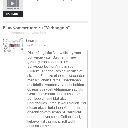
TRAILER
Film-Kommentare zu "Verhängnis"
Kommentar abgeben
8martin
am 11.01.2014
Die anfängliche Allerweltstory vom
Schwiegervater Stephen in spe
(Jeremy Irons), der mit der
Schwiegertochter Anna in spe
(Juliette Binoche) schläft, verdichtet
sich am Ende zu einem bewegenden
menschlichen Drama. Übertrieben
ausführlich werden zuvor die beiden
obsessiv sexuell Abhängigen auf ihr
Genital beschränkt und müssen es
auf Teppich und Matratze
unaufhörlich unter Beweis stellen. Bei
dieser etwas holprigen Variante im
griechisch-römischen Stil zerbricht
der rüde Lover seine Geliebte fast,
liebevoll ist das nicht, soll wohl
animalisch sein.