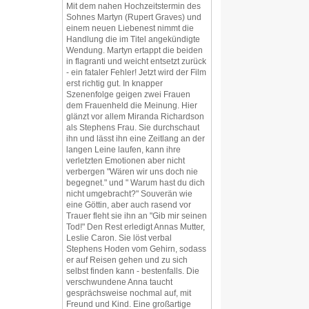
Mit dem nahen Hochzeitstermin des
Sohnes Martyn (Rupert Graves) und
einem neuen Liebenest nimmt die
Handlung die im Titel angekündigte
Wendung. Martyn ertappt die beiden
in flagranti und weicht entsetzt zurück
- ein fataler Fehler! Jetzt wird der Film
erst richtig gut. In knapper
Szenenfolge geigen zwei Frauen
dem Frauenheld die Meinung. Hier
glänzt vor allem Miranda Richardson
als Stephens Frau. Sie durchschaut
ihn und lässt ihn eine Zeitlang an der
langen Leine laufen, kann ihre
verletzten Emotionen aber nicht
verbergen "Wären wir uns doch nie
begegnet." und " Warum hast du dich
nicht umgebracht?" Souverän wie
eine Göttin, aber auch rasend vor
Trauer fleht sie ihn an "Gib mir seinen
Tod!" Den Rest erledigt Annas Mutter,
Leslie Caron. Sie löst verbal
Stephens Hoden vom Gehirn, sodass
er auf Reisen gehen und zu sich
selbst finden kann - bestenfalls. Die
verschwundene Anna taucht
gesprächsweise nochmal auf, mit
Freund und Kind. Eine großartige