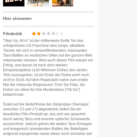
Hier streamen
Filmkritik
2 / 5
"Step Up: All in" ist der mittlerweile fünfte Teil des
erfolgreichen US-Franchise über junge, attraktive
Tänzer, die sich in schweißtreibenden, imposanten
Tanz-Battles an exotischen Orten auf der ganzen Welt
miteinander messen. Wird auch dieser Film wieder ein
Erfolg, und davon ist nach dem starken
Einspielergebnis (140 Millionen Dollar) des vierten
Teils auszugehen, ist ein Ende der Reihe wohl noch
nicht in Sicht. Auf dem Regiestuhl nahm zum ersten
Mal die Videoclip-Regisseurin Trish Sie Platz, die
bisher vor allem für ihre Musikvideos ("Ok Go")
bekannt war.
Exakt auf die Bedürfnisse der Zielgruppe (Teenager
zwischen 13 und 17) abgestimmt, liefert Sie ein
bewährtes Film-Produkt ab, das sich wie gewohnt
durch wenig Story und enorme optische Schauwerte
auszeichnet. Jedoch gehen die wilden Tanz-Einlagen
und kriegerisch anmutenden Battles der Beteiligten
aufgrund mangelnder neuer Ideen noch schneller auf