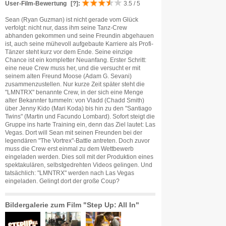
User-Film-Bewertung
[?]
:
3.5 / 5
Sean (Ryan Guzman) ist nicht gerade vom Glück
verfolgt: nicht nur, dass ihm seine Tanz-Crew
abhanden gekommen und seine Freundin abgehauen
ist, auch seine mühevoll aufgebaute Karriere als Profi-
Tänzer steht kurz vor dem Ende. Seine einzige
Chance ist ein kompletter Neuanfang. Erster Schritt:
eine neue Crew muss her, und die versucht er mit
seinem alten Freund Moose (Adam G. Sevani)
zusammenzustellen. Nur kurze Zeit später steht die
"LMNTRX" benannte Crew, in der sich eine Menge
alter Bekannter tummeln: von Vladd (Chadd Smith)
über Jenny Kido (Mari Koda) bis hin zu den "Santiago
Twins" (Martin und Facundo Lombard). Sofort steigt die
Gruppe ins harte Training ein, denn das Ziel lautet: Las
Vegas. Dort will Sean mit seinen Freunden bei der
legendären "The Vortrex"-Battle antreten. Doch zuvor
muss die Crew erst einmal zu dem Wettbewerb
eingeladen werden. Dies soll mit der Produktion eines
spektakulären, selbstgedrehten Videos gelingen. Und
tatsächlich: "LMNTRX" werden nach Las Vegas
eingeladen. Gelingt dort der große Coup?
Bildergalerie zum Film "Step Up: All In"