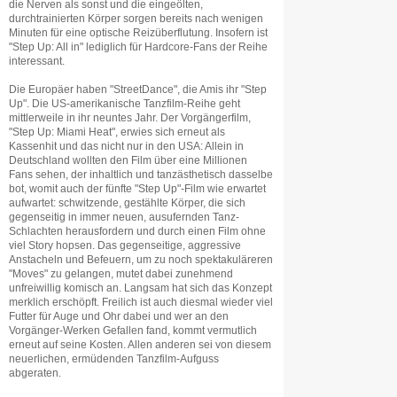
die Nerven als sonst und die eingeölten,
durchtrainierten Körper sorgen bereits nach wenigen
Minuten für eine optische Reizüberflutung. Insofern ist
"Step Up: All in" lediglich für Hardcore-Fans der Reihe
interessant.
Die Europäer haben "StreetDance", die Amis ihr "Step
Up". Die US-amerikanische Tanzfilm-Reihe geht
mittlerweile in ihr neuntes Jahr. Der Vorgängerfilm,
"Step Up: Miami Heat", erwies sich erneut als
Kassenhit und das nicht nur in den USA: Allein in
Deutschland wollten den Film über eine Millionen
Fans sehen, der inhaltlich und tanzästhetisch dasselbe
bot, womit auch der fünfte "Step Up"-Film wie erwartet
aufwartet: schwitzende, gestählte Körper, die sich
gegenseitig in immer neuen, ausufernden Tanz-
Schlachten herausfordern und durch einen Film ohne
viel Story hopsen. Das gegenseitige, aggressive
Anstacheln und Befeuern, um zu noch spektakuläreren
"Moves" zu gelangen, mutet dabei zunehmend
unfreiwillig komisch an. Langsam hat sich das Konzept
merklich erschöpft. Freilich ist auch diesmal wieder viel
Futter für Auge und Ohr dabei und wer an den
Vorgänger-Werken Gefallen fand, kommt vermutlich
erneut auf seine Kosten. Allen anderen sei von diesem
neuerlichen, ermüdenden Tanzfilm-Aufguss
abgeraten.