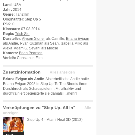
Land:
USA
Jahr:
2014
Genre:
Tanzfilm
Originaltitel:
Step Up 5
FSK:
0
Kinostart:
07.08.2014
Regie:
Trish Sie
Darsteller:
Alyson Stoner
als Camille,
Briana Evigan
als Andie,
Ryan Guzman
als Sean,
Izabella Miko
als
Alexa,
Adam G. Sevani
als Moose
Kamera:
Brian Pearson
Verleih:
Constantin Film
Zusatzinformation
Alles anzeigen
Briana Evigan als Andie
: Als rebellische Andie hatte
Briana Evigan 2008 in Step Up To The Streets ihren
Durchbruch als Schauspielerin. Fit, attraktiv und
durchtrainiert begeisterte sie damals
[...mehr]
Verknüpfungen zu "Step Up: All In"
Alle
anzeigen
Step Up 4 - Miami Heat 3D (2012)