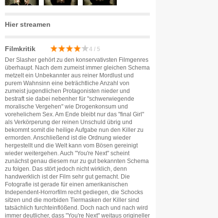
Hier streamen
Filmkritik
4 / 5
Der Slasher gehört zu den konservativsten Filmgenres
überhaupt. Nach dem zumeist immer gleichen Schema
metzelt ein Unbekannter aus reiner Mordlust und
purem Wahnsinn eine beträchtliche Anzahl von
zumeist jugendlichen Protagonisten nieder und
bestraft sie dabei nebenher für "schwerwiegende
moralische Vergehen" wie Drogenkonsum und
vorehelichem Sex. Am Ende bleibt nur das "final Girl"
als Verkörperung der reinen Unschuld übrig und
bekommt somit die heilige Aufgabe nun den Killer zu
ermorden. Anschließend ist die Ordnung wieder
hergestellt und die Welt kann vom Bösen gereinigt
wieder weitergehen. Auch "You're Next" scheint
zunächst genau diesem nur zu gut bekannten Schema
zu folgen. Das stört jedoch nicht wirklich, denn
handwerklich ist der Film sehr gut gemacht. Die
Fotografie ist gerade für einen amerikanischen
Independent-Horrorfilm recht gediegen, die Schocks
sitzen und die morbiden Tiermasken der Killer sind
tatsächlich furchteinflößend. Doch nach und nach wird
immer deutlicher, dass "You're Next" weitaus origineller