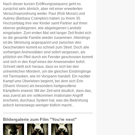
Nach dieser kurzen Eröffnungssequenz geht es
zunächst sehr ähnlich, aber mit einer erweiterten
Versuchsanordnung weiter. Paul (Rob Moran) und
Aubrey (Barbara Crampton) haben zu ihrem 35.
Hochzeitstag ihre vier Kinder samt Partner auf ihren
ebenso gediegenen, wie abgelegenen Landsitz
eingeladen. Zum ersten Mal seit langer Zeit findet sich
so die gesamte Familie wieder zusammen. Allerdings
ist die Stimmung angespannt und zwischen den
Geschwistern kommt es schnell zum Streit. Doch alle
vorherigen Animositäten sind sofort vergessen, als
plötzlich ein Pfeil durch ein Fenster geschossen kommt
und sich in den Kopf eines der Anwesenden bohrt.
Schnell stellt sich heraus, dass es sich bei den
unheimlichen Mördern, um die gleichen Eindringlinge
mit Tiermasken, wie im Vorspann handelt. Ein nackter
Kampf ums Überleben beginnt, bei dem sich Erin
(Sharni Vinson) als besonders hartgesottene
Kämpferin erweist. Mit der Zeit wird deutlich, dass das,
was zuerst als ein vollkommen irrationaler Angriff
erscheint, durchaus System hat, was die Bedrohung
jedoch keineswegs weniger tödlich macht...
Bildergalerie zum Film "You're next"