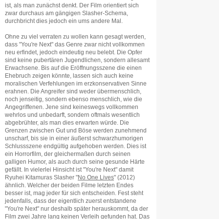
ist, als man zunächst denkt. Der Film orientiert sich
zwar durchaus am gängigen Slasher-Schema,
durchbricht dies jedoch ein ums andere Mal.
Ohne zu viel verraten zu wollen kann gesagt werden,
dass "You're Next" das Genre zwar nicht vollkommen
neu erfindet, jedoch eindeutig neu belebt. Die Opfer
sind keine pubertären Jugendlichen, sondern allesamt
Erwachsene. Bis auf die Eröffnungsszene die einen
Ehebruch zeigen könnte, lassen sich auch keine
moralischen Verfehlungen im erzkonservativen Sinne
erahnen. Die Angreifer sind weder übermenschlich,
noch jenseitig, sondern ebenso menschlich, wie die
Angegriffenen. Jene sind keineswegs vollkommen
wehrlos und unbedarft, sondern oftmals wesentlich
abgebrühter, als man dies erwarten würde. Die
Grenzen zwischen Gut und Böse werden zunehmend
unscharf, bis sie in einer äußerst schwarzhumorigen
Schlussszene endgültig aufgehoben werden. Dies ist
ein Horrorfilm, der gleichermaßen durch seinen
galligen Humor, als auch durch seine gesunde Härte
gefällt. In vielerlei Hinsicht ist "You're Next" damit
Ryuhei Kitamuras Slasher "
No One Lives
" (2012)
ähnlich. Welcher der beiden Filme letzten Endes
besser ist, mag jeder für sich entscheiden. Fest steht
jedenfalls, dass der eigentlich zuerst entstandene
"You're Next" nur deshalb später herauskommt, da der
Film zwei Jahre lang keinen Verleih gefunden hat. Das