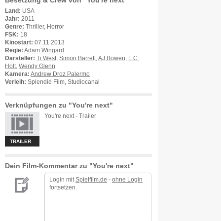
Besetzung & Crew von "You're next"
Land:
USA
Jahr:
2011
Genre:
Thriller, Horror
FSK:
18
Kinostart:
07.11.2013
Regie:
Adam Wingard
Darsteller:
Ti West
,
Simon Barrett
,
AJ Bowen
,
L.C.
Holt
,
Wendy Glenn
Kamera:
Andrew Droz Palermo
Verleih:
Splendid Film, Studiocanal
Verknüpfungen zu "You're next"
You're next - Trailer
TRAILER
Dein Film-Kommentar zu "You're next"
Login mit
Spielfilm.de
-
ohne Login
fortsetzen.