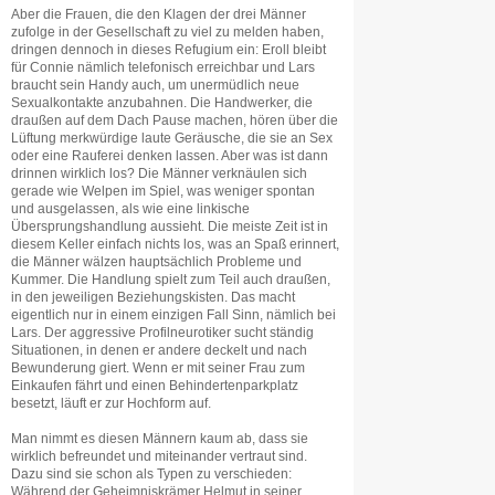
Aber die Frauen, die den Klagen der drei Männer
zufolge in der Gesellschaft zu viel zu melden haben,
dringen dennoch in dieses Refugium ein: Eroll bleibt
für Connie nämlich telefonisch erreichbar und Lars
braucht sein Handy auch, um unermüdlich neue
Sexualkontakte anzubahnen. Die Handwerker, die
draußen auf dem Dach Pause machen, hören über die
Lüftung merkwürdige laute Geräusche, die sie an Sex
oder eine Rauferei denken lassen. Aber was ist dann
drinnen wirklich los? Die Männer verknäulen sich
gerade wie Welpen im Spiel, was weniger spontan
und ausgelassen, als wie eine linkische
Übersprungshandlung aussieht. Die meiste Zeit ist in
diesem Keller einfach nichts los, was an Spaß erinnert,
die Männer wälzen hauptsächlich Probleme und
Kummer. Die Handlung spielt zum Teil auch draußen,
in den jeweiligen Beziehungskisten. Das macht
eigentlich nur in einem einzigen Fall Sinn, nämlich bei
Lars. Der aggressive Profilneurotiker sucht ständig
Situationen, in denen er andere deckelt und nach
Bewunderung giert. Wenn er mit seiner Frau zum
Einkaufen fährt und einen Behindertenparkplatz
besetzt, läuft er zur Hochform auf.
Man nimmt es diesen Männern kaum ab, dass sie
wirklich befreundet und miteinander vertraut sind.
Dazu sind sie schon als Typen zu verschieden:
Während der Geheimniskrämer Helmut in seiner