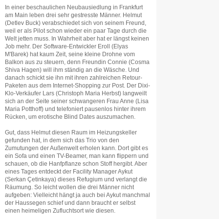
In einer beschaulichen Neubausiedlung in Frankfurt
am Main leben drei sehr gestresste Männer. Helmut
(Detlev Buck) verabschiedet sich von seinem Freund,
weil er als Pilot schon wieder ein paar Tage durch die
Welt jetten muss. In Wahrheit aber hat er längst keinen
Job mehr. Der Software-Entwickler Eroll (Elyas
M'Barek) hat kaum Zeit, seine kleine Drohne vom
Balkon aus zu steuern, denn Freundin Connie (Cosma
Shiva Hagen) will ihm ständig an die Wäsche. Und
danach schickt sie ihn mit ihren zahlreichen Retour-
Paketen aus dem Internet-Shopping zur Post. Der Dixi-
Klo-Verkäufer Lars (Christoph Maria Herbst) langweilt
sich an der Seite seiner schwangeren Frau Anne (Lisa
Maria Potthoff) und telefoniert pausenlos hinter ihrem
Rücken, um erotische Blind Dates auszumachen.
Gut, dass Helmut diesen Raum im Heizungskeller
gefunden hat, in dem sich das Trio von den
Zumutungen der Außenwelt erholen kann. Dort gibt es
ein Sofa und einen TV-Beamer, man kann flippern und
schauen, ob die Hanfpflanze schon Stoff hergibt. Aber
eines Tages entdeckt der Facility Manager Aykut
(Serkan Çetinkaya) dieses Refugium und verlangt die
Räumung. So leicht wollen die drei Männer nicht
aufgeben: Vielleicht hängt ja auch bei Aykut manchmal
der Haussegen schief und dann braucht er selbst
einen heimeligen Zufluchtsort wie diesen.