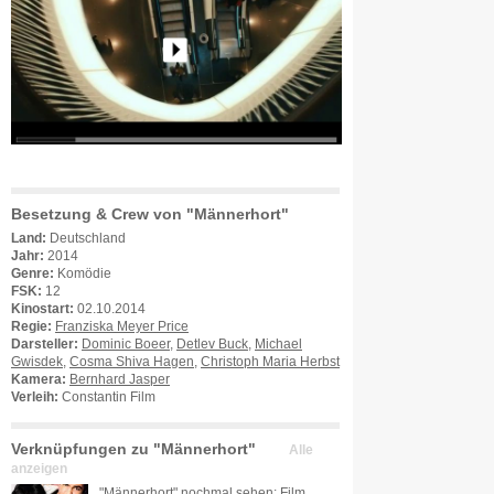
Besetzung & Crew von "Männerhort"
Land:
Deutschland
Jahr:
2014
Genre:
Komödie
FSK:
12
Kinostart:
02.10.2014
Regie:
Franziska Meyer Price
Darsteller:
Dominic Boeer
,
Detlev Buck
,
Michael
Gwisdek
,
Cosma Shiva Hagen
,
Christoph Maria Herbst
Kamera:
Bernhard Jasper
Verleih:
Constantin Film
Verknüpfungen zu "Männerhort"
Alle
anzeigen
"Männerhort" nochmal sehen: Film