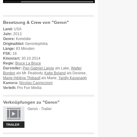
Besetzung & Crew von "Geron"
Land:
USA
Jahr:
2013
Genre:
Komödie
Originaltitel:
Gerontophilia
Länge:
83 Minuten
FSK:
16
Kinostart:
30.10.2014
Regie:
Bruce La Bruce
Darsteller:
Pier-Gabriel Lajoie
als Lake,
Walter
Borden
als Mr. Peabody,
Katie Boland
als Desiree,
Marie-Hélène Thibault
als Marie,
Yardly Kavanagh
Kamera:
Nicolas Canniccioni
Verleih:
Pro Fun Media
Verknüpfungen zu "Geron"
Geron - Trailer
TRAILER