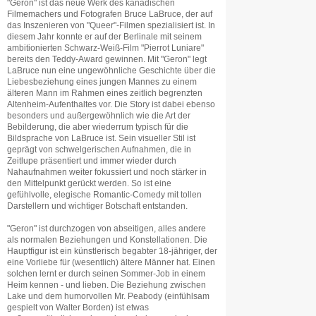
"Geron" ist das neue Werk des kanadischen
Filmemachers und Fotografen Bruce LaBruce, der auf
das Inszenieren von "Queer"-Filmen spezialisiert ist. In
diesem Jahr konnte er auf der Berlinale mit seinem
ambitionierten Schwarz-Weiß-Film "Pierrot Luniare"
bereits den Teddy-Award gewinnen. Mit "Geron" legt
LaBruce nun eine ungewöhnliche Geschichte über die
Liebesbeziehung eines jungen Mannes zu einem
älteren Mann im Rahmen eines zeitlich begrenzten
Altenheim-Aufenthaltes vor. Die Story ist dabei ebenso
besonders und außergewöhnlich wie die Art der
Bebilderung, die aber wiederrum typisch für die
Bildsprache von LaBruce ist. Sein visueller Stil ist
geprägt von schwelgerischen Aufnahmen, die in
Zeitlupe präsentiert und immer wieder durch
Nahaufnahmen weiter fokussiert und noch stärker in
den Mittelpunkt gerückt werden. So ist eine
gefühlvolle, elegische Romantic-Comedy mit tollen
Darstellern und wichtiger Botschaft entstanden.
"Geron" ist durchzogen von abseitigen, alles andere
als normalen Beziehungen und Konstellationen. Die
Hauptfigur ist ein künstlerisch begabter 18-jähriger, der
eine Vorliebe für (wesentlich) ältere Männer hat. Einen
solchen lernt er durch seinen Sommer-Job in einem
Heim kennen - und lieben. Die Beziehung zwischen
Lake und dem humorvollen Mr. Peabody (einfühlsam
gespielt von Walter Borden) ist etwas