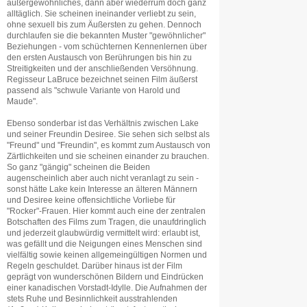
außergewöhnliches, dann aber wiederrum doch ganz
alltäglich. Sie scheinen ineinander verliebt zu sein,
ohne sexuell bis zum Äußersten zu gehen. Dennoch
durchlaufen sie die bekannten Muster "gewöhnlicher"
Beziehungen - vom schüchternen Kennenlernen über
den ersten Austausch von Berührungen bis hin zu
Streitigkeiten und der anschließenden Versöhnung.
Regisseur LaBruce bezeichnet seinen Film äußerst
passend als "schwule Variante von Harold und
Maude".
Ebenso sonderbar ist das Verhältnis zwischen Lake
und seiner Freundin Desiree. Sie sehen sich selbst als
"Freund" und "Freundin", es kommt zum Austausch von
Zärtlichkeiten und sie scheinen einander zu brauchen.
So ganz "gängig" scheinen die Beiden
augenscheinlich aber auch nicht veranlagt zu sein -
sonst hätte Lake kein Interesse an älteren Männern
und Desiree keine offensichtliche Vorliebe für
"Rocker"-Frauen. Hier kommt auch eine der zentralen
Botschaften des Films zum Tragen, die unaufdringlich
und jederzeit glaubwürdig vermittelt wird: erlaubt ist,
was gefällt und die Neigungen eines Menschen sind
vielfältig sowie keinen allgemeingültigen Normen und
Regeln geschuldet. Darüber hinaus ist der Film
geprägt von wunderschönen Bildern und Eindrücken
einer kanadischen Vorstadt-Idylle. Die Aufnahmen der
stets Ruhe und Besinnlichkeit ausstrahlenden