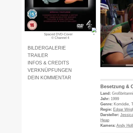
Spaced DVD-Cover
© Channel 4
BILDERGALERIE
TRAILER
INFOS & CREDITS
VERKNÜPFUNGEN
DEIN KOMMENTAR
Besetzung & 
Land:
Großbritann
Jahr:
1999
Genre:
Komödie, T
Regie:
Edgar Wrig
Darsteller:
Jessic
Heap
Kamera:
Andy Holl