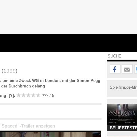
d
(1999)
rie um eine Zweck-WG in London, mit der Simon Pegg
 der Durchbruch gelang
Spielfilm.de-
Mi
ung
[?]
:
??? / 5
 "Spaced"-Trailer anzeigen
BELIEBTESTE