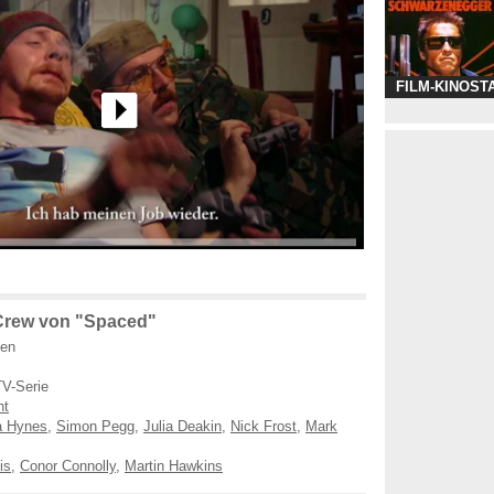
FILM-KINOST
Crew von "Spaced"
ien
V-Serie
ht
a Hynes
,
Simon Pegg
,
Julia Deakin
,
Nick Frost
,
Mark
is
,
Conor Connolly
,
Martin Hawkins