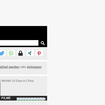
tglied werden
oder
einloggen
.
WHAM! 10 Days in China
 FILME