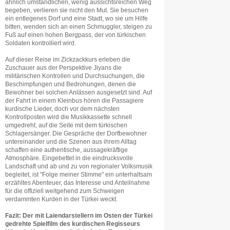
ähnlich umständlichen, wenig aussichtsreichen Weg
begeben, verlieren sie nicht den Mut. Sie besuchen
ein entlegenes Dorf und eine Stadt, wo sie um Hilfe
bitten, wenden sich an einen Schmuggler, steigen zu
Fuß auf einen hohen Bergpass, der von türkischen
Soldaten kontrolliert wird.
Auf dieser Reise im Zickzackkurs erleben die
Zuschauer aus der Perspektive Jiyans die
militärischen Kontrollen und Durchsuchungen, die
Beschimpfungen und Bedrohungen, denen die
Bewohner bei solchen Anlässen ausgesetzt sind. Auf
der Fahrt in einem Kleinbus hören die Passagiere
kurdische Lieder, doch vor dem nächsten
Kontrollposten wird die Musikkassette schnell
umgedreht, auf die Seite mit dem türkischen
Schlagersänger. Die Gespräche der Dorfbewohner
untereinander und die Szenen aus ihrem Alltag
schaffen eine authentische, aussagekräftige
Atmosphäre. Eingebettet in die eindrucksvolle
Landschaft und ab und zu von regionaler Volksmusik
begleitet, ist "Folge meiner Stimme" ein unterhaltsam
erzähltes Abenteuer, das Interesse und Anteilnahme
für die offiziell weitgehend zum Schweigen
verdammten Kurden in der Türkei weckt.
Fazit: Der mit Laiendarstellern im Osten der Türkei
gedrehte Spielfilm des kurdischen Regisseurs