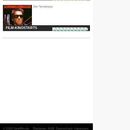
Der Terminator
FILM-KINOSTARTS
© 2026 Spielfilm.de
Disclaimer
AGB
Datenschutz
Impressum