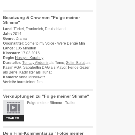
Besetzung & Crew von "Folge meiner
Stimme"
Land:
Türkei, Frankreich, Deutschland
Jahr:
2014
Genre:
Drama
Originaltitel:
Come to my Voice - Were Dengê Min
Länge:
105 Minuten
Kinostart:
17.03.2016
Regie:
Huseyin Karabey
Darsteller:
Tuncay Akdemir
als Temo,
Selim Bulut
als
Kasim AGA,
Sabahettin DAG
als Mayor,
Feride Gezer
als Berfe,
Kadir Ilter
als Ruhat
Kamera:
Anne Misselwitz
Verleih:
barnsteiner-film
Verknüpfungen zu "Folge meiner Stimme"
Folge meiner Stimme - Trailer
TRAILER
Dein Film-Kommentar zu "Folge meiner