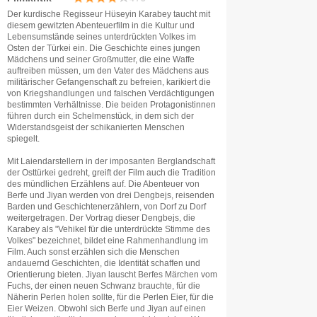
Der kurdische Regisseur Hüseyin Karabey taucht mit
diesem gewitzten Abenteuerfilm in die Kultur und
Lebensumstände seines unterdrückten Volkes im
Osten der Türkei ein. Die Geschichte eines jungen
Mädchens und seiner Großmutter, die eine Waffe
auftreiben müssen, um den Vater des Mädchens aus
militärischer Gefangenschaft zu befreien, karikiert die
von Kriegshandlungen und falschen Verdächtigungen
bestimmten Verhältnisse. Die beiden Protagonistinnen
führen durch ein Schelmenstück, in dem sich der
Widerstandsgeist der schikanierten Menschen
spiegelt.
Mit Laiendarstellern in der imposanten Berglandschaft
der Osttürkei gedreht, greift der Film auch die Tradition
des mündlichen Erzählens auf. Die Abenteuer von
Berfe und Jiyan werden von drei Dengbejs, reisenden
Barden und Geschichtenerzählern, von Dorf zu Dorf
weitergetragen. Der Vortrag dieser Dengbejs, die
Karabey als "Vehikel für die unterdrückte Stimme des
Volkes" bezeichnet, bildet eine Rahmenhandlung im
Film. Auch sonst erzählen sich die Menschen
andauernd Geschichten, die Identität schaffen und
Orientierung bieten. Jiyan lauscht Berfes Märchen vom
Fuchs, der einen neuen Schwanz brauchte, für die
Näherin Perlen holen sollte, für die Perlen Eier, für die
Eier Weizen. Obwohl sich Berfe und Jiyan auf einen