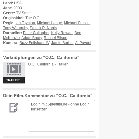
Land:
USA
Jahr:
2003
Genre:
TV-Serie
Originaltitel:
The O.C.
Regie:
Ian Toynton
,
Michael Lange
,
Michael Fresco
,
Tony Wharmby
,
Patrick R. Norris
Darsteller:
Peter Gallagher
,
Kelly Rowan
,
Ben
McKenzie
,
Adam Brody
,
Rachel Bilson
Kamera:
Buzz Feitshans IV
,
Jamie Barber
,
Al Pavoni
Verknüpfungen zu "O.C., California"
O.C., California - Trailer
TRAILER
Dein Film-Kommentar zu "O.C., California"
Login mit
Spielfilm.de
-
ohne Login
fortsetzen.