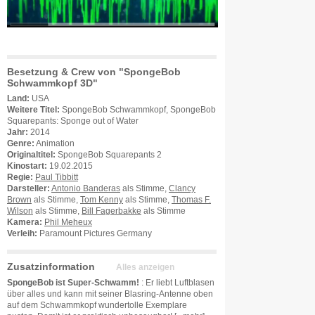
Besetzung & Crew von "SpongeBob
Schwammkopf 3D"
Land:
USA
Weitere Titel:
SpongeBob Schwammkopf, SpongeBob
Squarepants: Sponge out of Water
Jahr:
2014
Genre:
Animation
Originaltitel:
SpongeBob Squarepants 2
Kinostart:
19.02.2015
Regie:
Paul Tibbitt
Darsteller:
Antonio Banderas
als Stimme,
Clancy
Brown
als Stimme,
Tom Kenny
als Stimme,
Thomas F.
Wilson
als Stimme,
Bill Fagerbakke
als Stimme
Kamera:
Phil Meheux
Verleih:
Paramount Pictures Germany
Zusatzinformation
Alles anzeigen
SpongeBob ist Super-Schwamm!
: Er liebt Luftblasen
über alles und kann mit seiner Blasring-Antenne oben
auf dem Schwammkopf wundertolle Exemplare