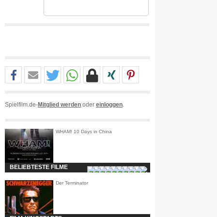
Spielfilm.de-
Mitglied werden
oder
einloggen
.
WHAM! 10 Days in China
BELIEBTESTE FILME
Der Terminator