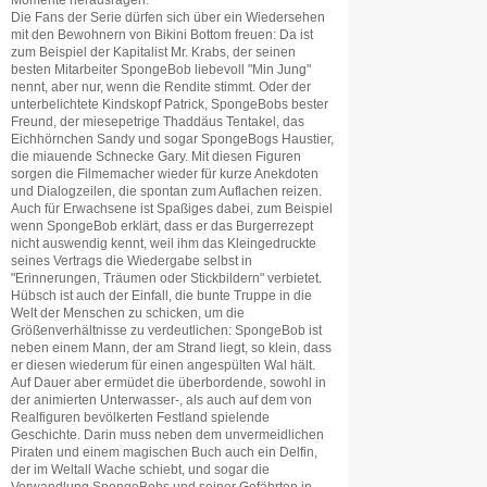
Momente herausragen.
Die Fans der Serie dürfen sich über ein Wiedersehen
mit den Bewohnern von Bikini Bottom freuen: Da ist
zum Beispiel der Kapitalist Mr. Krabs, der seinen
besten Mitarbeiter SpongeBob liebevoll "Min Jung"
nennt, aber nur, wenn die Rendite stimmt. Oder der
unterbelichtete Kindskopf Patrick, SpongeBobs bester
Freund, der miesepetrige Thaddäus Tentakel, das
Eichhörnchen Sandy und sogar SpongeBogs Haustier,
die miauende Schnecke Gary. Mit diesen Figuren
sorgen die Filmemacher wieder für kurze Anekdoten
und Dialogzeilen, die spontan zum Auflachen reizen.
Auch für Erwachsene ist Spaßiges dabei, zum Beispiel
wenn SpongeBob erklärt, dass er das Burgerrezept
nicht auswendig kennt, weil ihm das Kleingedruckte
seines Vertrags die Wiedergabe selbst in
"Erinnerungen, Träumen oder Stickbildern" verbietet.
Hübsch ist auch der Einfall, die bunte Truppe in die
Welt der Menschen zu schicken, um die
Größenverhältnisse zu verdeutlichen: SpongeBob ist
neben einem Mann, der am Strand liegt, so klein, dass
er diesen wiederum für einen angespülten Wal hält.
Auf Dauer aber ermüdet die überbordende, sowohl in
der animierten Unterwasser-, als auch auf dem von
Realfiguren bevölkerten Festland spielende
Geschichte. Darin muss neben dem unvermeidlichen
Piraten und einem magischen Buch auch ein Delfin,
der im Weltall Wache schiebt, und sogar die