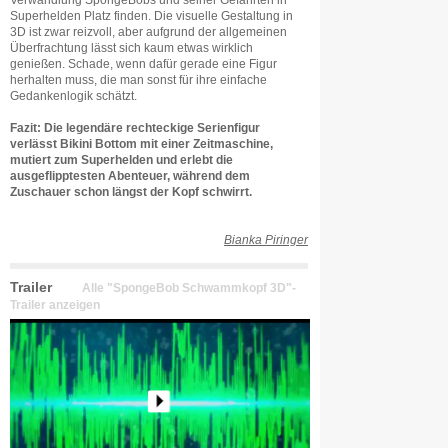
Verwandlung SpongeBobs und seiner Gefährten in
Superhelden Platz finden. Die visuelle Gestaltung in
3D ist zwar reizvoll, aber aufgrund der allgemeinen
Überfrachtung lässt sich kaum etwas wirklich
genießen. Schade, wenn dafür gerade eine Figur
herhalten muss, die man sonst für ihre einfache
Gedankenlogik schätzt.
Fazit: Die legendäre rechteckige Serienfigur
verlässt Bikini Bottom mit einer Zeitmaschine,
mutiert zum Superhelden und erlebt die
ausgeflipptesten Abenteuer, während dem
Zuschauer schon längst der Kopf schwirrt.
Bianka Piringer
Trailer
Alle "SpongeBob Schwammkopf 3D"-
Trailer anzeigen