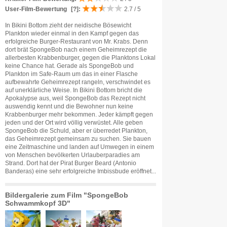
User-Film-Bewertung
[?]
:
2.7 / 5
In Bikini Bottom zieht der neidische Bösewicht
Plankton wieder einmal in den Kampf gegen das
erfolgreiche Burger-Restaurant von Mr. Krabs. Denn
dort brät SpongeBob nach einem Geheimrezept die
allerbesten Krabbenburger, gegen die Planktons Lokal
keine Chance hat. Gerade als SpongeBob und
Plankton im Safe-Raum um das in einer Flasche
aufbewahrte Geheimrezept rangeln, verschwindet es
auf unerklärliche Weise. In Bikini Bottom bricht die
Apokalypse aus, weil SpongeBob das Rezept nicht
auswendig kennt und die Bewohner nun keine
Krabbenburger mehr bekommen. Jeder kämpft gegen
jeden und der Ort wird völlig verwüstet. Alle geben
SpongeBob die Schuld, aber er überredet Plankton,
das Geheimrezept gemeinsam zu suchen. Sie bauen
eine Zeitmaschine und landen auf Umwegen in einem
von Menschen bevölkerten Urlauberparadies am
Strand. Dort hat der Pirat Burger Beard (Antonio
Banderas) eine sehr erfolgreiche Imbissbude eröffnet...
Bildergalerie zum Film "SpongeBob
Schwammkopf 3D"