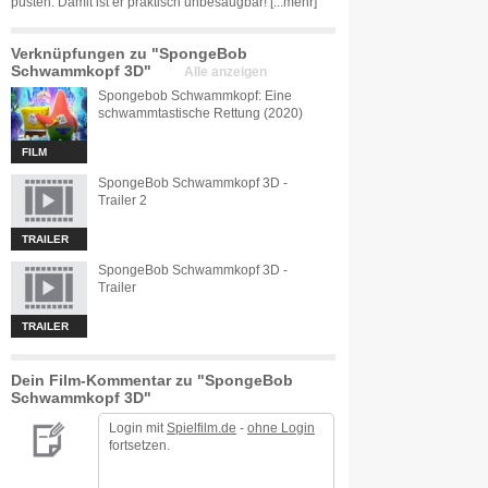
pusten. Damit ist er praktisch unbesaugbar!
[...mehr]
Verknüpfungen zu "SpongeBob
Schwammkopf 3D"
Alle anzeigen
Spongebob Schwammkopf: Eine
schwammtastische Rettung (2020)
FILM
SpongeBob Schwammkopf 3D -
Trailer 2
TRAILER
SpongeBob Schwammkopf 3D -
Trailer
TRAILER
Dein Film-Kommentar zu "SpongeBob
Schwammkopf 3D"
Login mit
Spielfilm.de
-
ohne Login
fortsetzen.