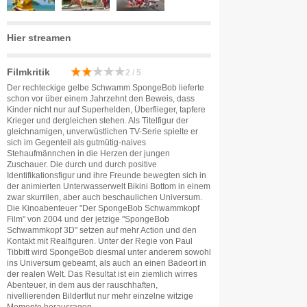
Hier streamen
Filmkritik
2 / 5
Der rechteckige gelbe Schwamm SpongeBob lieferte
schon vor über einem Jahrzehnt den Beweis, dass
Kinder nicht nur auf Superhelden, Überflieger, tapfere
Krieger und dergleichen stehen. Als Titelfigur der
gleichnamigen, unverwüstlichen TV-Serie spielte er
sich im Gegenteil als gutmütig-naives
Stehaufmännchen in die Herzen der jungen
Zuschauer. Die durch und durch positive
Identifikationsfigur und ihre Freunde bewegten sich in
der animierten Unterwasserwelt Bikini Bottom in einem
zwar skurrilen, aber auch beschaulichen Universum.
Die Kinoabenteuer "Der SpongeBob Schwammkopf
Film" von 2004 und der jetzige "SpongeBob
Schwammkopf 3D" setzen auf mehr Action und den
Kontakt mit Realfiguren. Unter der Regie von Paul
Tibbitt wird SpongeBob diesmal unter anderem sowohl
ins Universum gebeamt, als auch an einen Badeort in
der realen Welt. Das Resultat ist ein ziemlich wirres
Abenteuer, in dem aus der rauschhaften,
nivellierenden Bilderflut nur mehr einzelne witzige