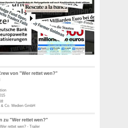
rew von "Wer rettet wen?"
d
tion
015
ke
 & Co. Medien GmbH
 zu "Wer rettet wen?"
Wer rettet wen? - Trailer