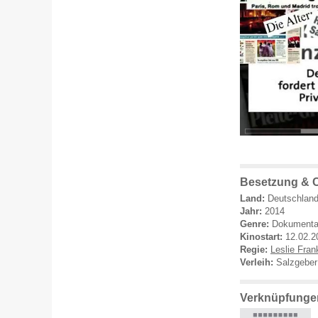
Besetzung & C
Land:
Deutschlan
Jahr:
2014
Genre:
Dokumenta
Kinostart:
12.02.2
Regie:
Leslie Fran
Verleih:
Salzgeber
Verknüpfungen