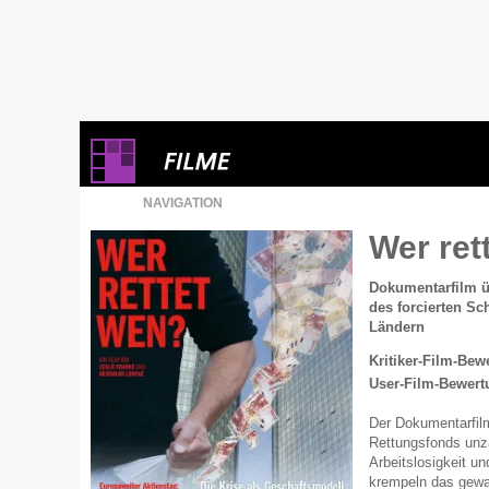
NAVIGATION
Wer ret
Dokumentarfilm ü
des forcierten S
Ländern
Kritiker-Film-Bew
User-Film-Bewert
Der Dokumentarfilm
Rettungsfonds unzä
Arbeitslosigkeit u
krempeln das gewa