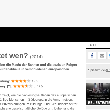
tet wen?
(2014)
ber die Macht der Banken und die sozialen Folgen
chuldenabbaus in verschiedenen europäischen
Spielfilm.de-
Mi
ertung:
4 / 5
ung
[?]
:
3.7 / 5
 zeigt, wie die Sanierungsauflagen des europäischen
hlige Menschen in Südeuropa in die Armut treiben.
BELIEBTESTE
nd Privatisierungen im Bildungs- und Gesundheitssektor
chsene gesellschaftliche Gefüge um. Dabei sind die