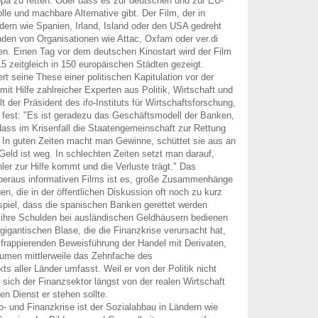
pa zu retten. Oder dass es zur deutschen und zur EU-
olle und machbare Alternative gibt. Der Film, der in
ern wie Spanien, Irland, Island oder den USA gedreht
nden von Organisationen wie Attac, Oxfam oder ver.di
. Einen Tag vor dem deutschen Kinostart wird der Film
5 zeitgleich in 150 europäischen Städten gezeigt.
t seine These einer politischen Kapitulation vor der
it Hilfe zahlreicher Experten aus Politik, Wirtschaft und
t der Präsident des ifo-Instituts für Wirtschaftsforschung,
fest: "Es ist geradezu das Geschäftsmodell der Banken,
dass im Krisenfall die Staatengemeinschaft zur Rettung
. In guten Zeiten macht man Gewinne, schüttet sie aus an
 Geld ist weg. In schlechten Zeiten setzt man darauf,
ler zur Hilfe kommt und die Verluste trägt." Das
überaus informativen Films ist es, große Zusammenhänge
en, die in der öffentlichen Diskussion oft noch zu kurz
iel, dass die spanischen Banken gerettet werden
 ihre Schulden bei ausländischen Geldhäusern bedienen
gigantischen Blase, die die Finanzkrise verursacht hat,
 frappierenden Beweisführung der Handel mit Derivaten,
men mittlerweile das Zehnfache des
ts aller Länder umfasst. Weil er von der Politik nicht
t sich der Finanzsektor längst von der realen Wirtschaft
en Dienst er stehen sollte.
o- und Finanzkrise ist der Sozialabbau in Ländern wie