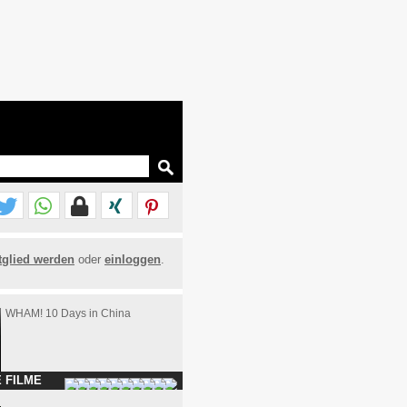
tglied werden
oder
einloggen
.
WHAM! 10 Days in China
 FILME