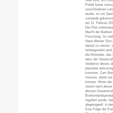
Übel sind, um Euro
Politik keine sinnv
verschiedenen Länd
wurde, ist mit Spe
zustande gekommen
am 11. Februar 201
Der Film untermauer
Macht der Banken m
Forschung. So stell
Hans-Werner Sinn, 
darauf zu setzen, 
herbeigerufen wird
die Aktionäre, das
dass der Steuerzah
Verdienst dieses 
plausibel aufzuzeig
kommen. Zum Beisp
müssen, damit sie
können. Hinter der 
steckt nach dieser
dessen Gesamtvolu
Bruttoinlandsproduk
reguliert wurde, ha
abgekoppelt, in der
Eine Folge der Eur