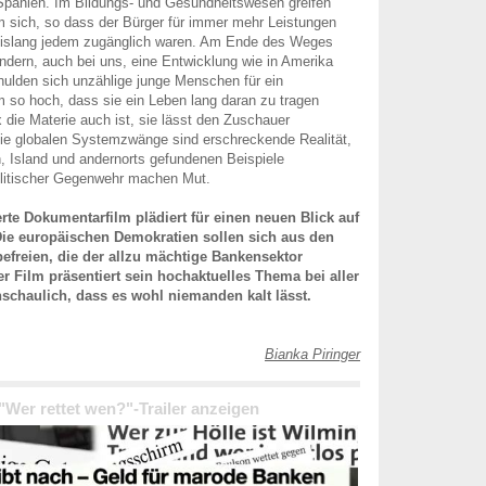
Spanien. Im Bildungs- und Gesundheitswesen greifen
m sich, so dass der Bürger für immer mehr Leistungen
bislang jedem zugänglich waren. Am Ende des Weges
ändern, auch bei uns, eine Entwicklung wie in Amerika
hulden sich unzählige junge Menschen für ein
m so hoch, dass sie ein Leben lang daran zu tragen
die Materie auch ist, sie lässt den Zuschauer
Die globalen Systemzwänge sind erschreckende Realität,
n, Island und andernorts gefundenen Beispiele
olitischer Gegenwehr machen Mut.
erte Dokumentarfilm plädiert für einen neuen Blick auf
Die europäischen Demokratien sollen sich aus den
freien, die der allzu mächtige Bankensektor
er Film präsentiert sein hochaktuelles Thema bei aller
schaulich, dass es wohl niemanden kalt lässt.
Bianka Piringer
 "Wer rettet wen?"-Trailer anzeigen