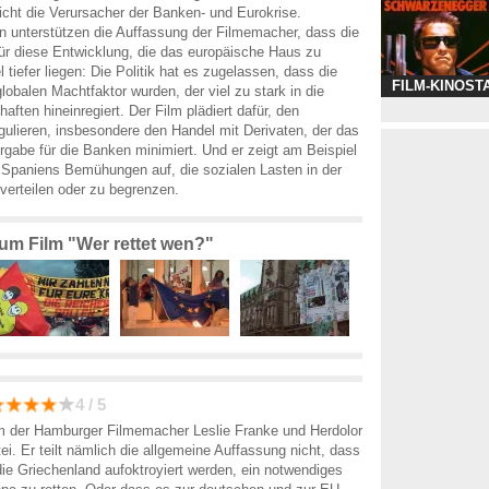
icht die Verursacher der Banken- und Eurokrise.
n unterstützen die Auffassung der Filmemacher, dass die
ür diese Entwicklung, die das europäische Haus zu
l tiefer liegen: Die Politik hat es zugelassen, dass die
FILM-KINOST
obalen Machtfaktor wurden, der viel zu stark in die
aften hineinregiert. Der Film plädiert dafür, den
gulieren, insbesondere den Handel mit Derivaten, der das
ergabe für die Banken minimiert. Und er zeigt am Beispiel
 Spaniens Bemühungen auf, die sozialen Lasten in der
 verteilen oder zu begrenzen.
zum Film "Wer rettet wen?"
4 / 5
m der Hamburger Filmemacher Leslie Franke und Herdolor
tei. Er teilt nämlich die allgemeine Auffassung nicht, dass
die Griechenland aufoktroyiert werden, ein notwendiges