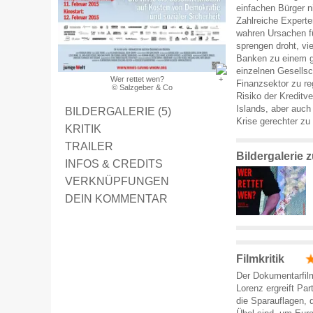
einfachen Bürger n
Zahlreiche Experte
wahren Ursachen f
sprengen droht, vie
Banken zu einem gl
einzelnen Gesellsch
Wer rettet wen?
Finanzsektor zu re
© Salzgeber & Co
Risiko der Kreditv
Islands, aber auch
BILDERGALERIE (5)
Krise gerechter zu
KRITIK
TRAILER
Bildergalerie 
INFOS & CREDITS
VERKNÜPFUNGEN
DEIN KOMMENTAR
Filmkritik
Der Dokumentarfil
Lorenz ergreift Par
die Sparauflagen, 