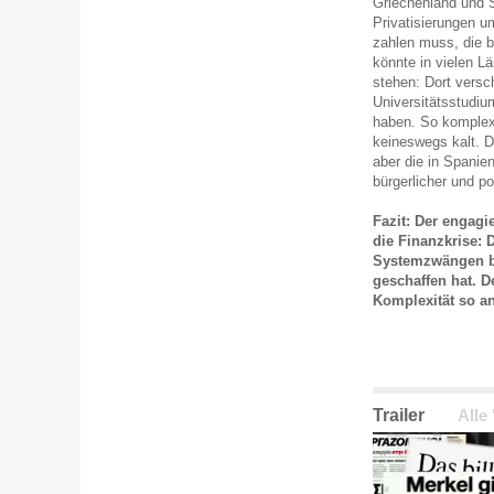
Griechenland und 
Privatisierungen u
zahlen muss, die 
könnte in vielen L
stehen: Dort versc
Universitätsstudiu
haben. So komplex 
keineswegs kalt. 
aber die in Spanie
bürgerlicher und p
Fazit: Der engagi
die Finanzkrise: 
Systemzwängen be
geschaffen hat. D
Komplexität so an
Trailer
Alle