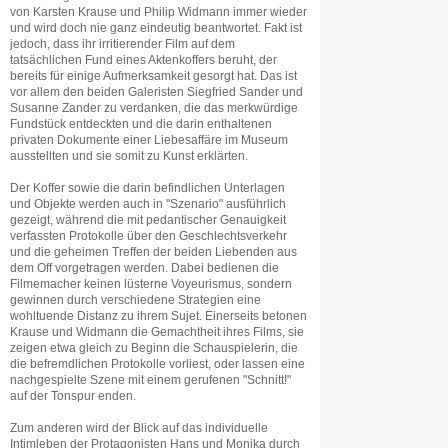
von Karsten Krause und Philip Widmann immer wieder
und wird doch nie ganz eindeutig beantwortet. Fakt ist
jedoch, dass ihr irritierender Film auf dem
tatsächlichen Fund eines Aktenkoffers beruht, der
bereits für einige Aufmerksamkeit gesorgt hat. Das ist
vor allem den beiden Galeristen Siegfried Sander und
Susanne Zander zu verdanken, die das merkwürdige
Fundstück entdeckten und die darin enthaltenen
privaten Dokumente einer Liebesaffäre im Museum
ausstellten und sie somit zu Kunst erklärten.
Der Koffer sowie die darin befindlichen Unterlagen
und Objekte werden auch in "Szenario" ausführlich
gezeigt, während die mit pedantischer Genauigkeit
verfassten Protokolle über den Geschlechtsverkehr
und die geheimen Treffen der beiden Liebenden aus
dem Off vorgetragen werden. Dabei bedienen die
Filmemacher keinen lüsterne Voyeurismus, sondern
gewinnen durch verschiedene Strategien eine
wohltuende Distanz zu ihrem Sujet. Einerseits betonen
Krause und Widmann die Gemachtheit ihres Films, sie
zeigen etwa gleich zu Beginn die Schauspielerin, die
die befremdlichen Protokolle vorliest, oder lassen eine
nachgespielte Szene mit einem gerufenen "Schnitt!"
auf der Tonspur enden.
Zum anderen wird der Blick auf das individuelle
Intimleben der Protagonisten Hans und Monika durch