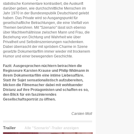
statistische Kommentare kontrastiert, die Auskunft
darüber geben, wie durchschnittliche Menschen im
Jahr 1970 in der Bundesrepublik Deutschland gelebt
haben. Das Private wird so Ausgangspunkt für
gesellschaftliche Betrachtungen, die eine Vielfalt von
Themen berühren. Mit "Szenario" lässt sich ebenso
über Machtverhältnisse zwischen Mann und Frau, die
Beziehung von Dichtung und Wahrheit wie über
Privatheit und Selbstinszenierungen nachdenken.
Dabei überrascht der mit sprödem Charme in Szene
gesetzte Dokumentarfilm immer wieder mit trockenem
Humor und einer bewegenden Geschichte.
Fazit: Ausgesprochen nüchtern betrachten die
Regisseure Karsten Krause und Philip Widmann in
ihrem Dokumentarfilm eine intime Liebesaffäre.
Statt ihr Sujet sensationalistisch aufzubereiten,
blicken die Filmemacher dabei mit wohltuender
Distanz auf ihre Protagonisten und schaffen es so,
den Blick für ein faszinierendes
Gesellschaftsporträt zu öffnen.
Carsten Moll
Trailer
Alle "Szenario"-Trailer anzeigen