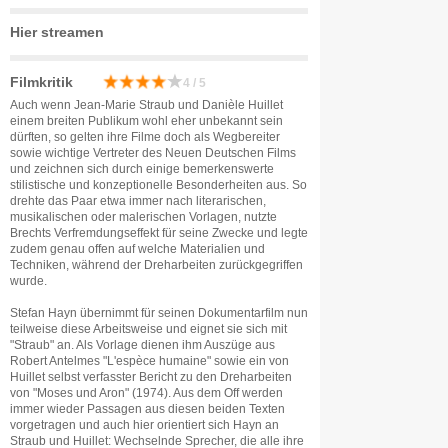
Hier streamen
Filmkritik
4 / 5
Auch wenn Jean-Marie Straub und Danièle Huillet
einem breiten Publikum wohl eher unbekannt sein
dürften, so gelten ihre Filme doch als Wegbereiter
sowie wichtige Vertreter des Neuen Deutschen Films
und zeichnen sich durch einige bemerkenswerte
stilistische und konzeptionelle Besonderheiten aus. So
drehte das Paar etwa immer nach literarischen,
musikalischen oder malerischen Vorlagen, nutzte
Brechts Verfremdungseffekt für seine Zwecke und legte
zudem genau offen auf welche Materialien und
Techniken, während der Dreharbeiten zurückgegriffen
wurde.
Stefan Hayn übernimmt für seinen Dokumentarfilm nun
teilweise diese Arbeitsweise und eignet sie sich mit
"Straub" an. Als Vorlage dienen ihm Auszüge aus
Robert Antelmes "L'espèce humaine" sowie ein von
Huillet selbst verfasster Bericht zu den Dreharbeiten
von "Moses und Aron" (1974). Aus dem Off werden
immer wieder Passagen aus diesen beiden Texten
vorgetragen und auch hier orientiert sich Hayn an
Straub und Huillet: Wechselnde Sprecher, die alle ihre