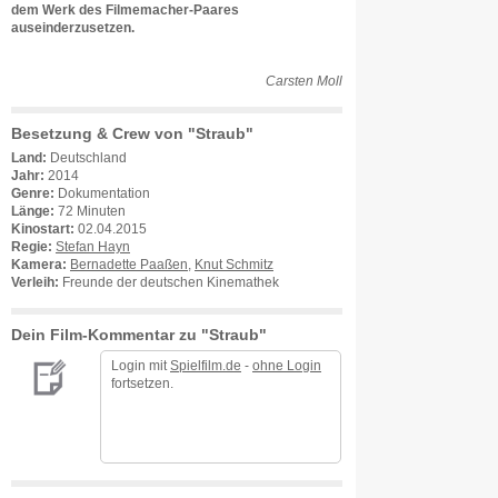
dem Werk des Filmemacher-Paares
auseinderzusetzen.
Carsten Moll
Besetzung & Crew von "Straub"
Land:
Deutschland
Jahr:
2014
Genre:
Dokumentation
Länge:
72 Minuten
Kinostart:
02.04.2015
Regie:
Stefan Hayn
Kamera:
Bernadette Paaßen
,
Knut Schmitz
Verleih:
Freunde der deutschen Kinemathek
Dein Film-Kommentar zu "Straub"
Login mit
Spielfilm.de
-
ohne Login
fortsetzen.