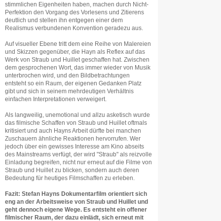
stimmlichen Eigenheiten haben, machen durch Nicht-
Perfektion den Vorgang des Vorlesens und Zitierens
deutlich und stellen ihn entgegen einer dem
Realismus verbundenen Konvention geradezu aus.
Auf visueller Ebene tritt dem eine Reihe von Malereien
und Skizzen gegenüber, die Hayn als Reflex auf das
Werk von Straub und Huillet geschaffen hat. Zwischen
dem gesprochenen Wort, das immer wieder von Musik
unterbrochen wird, und den Bildbetrachtungen
entsteht so ein Raum, der eigenen Gedanken Platz
gibt und sich in seinem mehrdeutigen Verhältnis
einfachen Interpretationen verweigert.
Als langweilig, unemotional und allzu asketisch wurde
das filmische Schaffen von Straub und Huillet oftmals
kritisiert und auch Hayns Arbeit dürfte bei manchen
Zuschauern ähnliche Reaktionen hervorrufen. Wer
jedoch über ein gewisses Interesse am Kino abseits
des Mainstreams verfügt, der wird "Straub" als reizvolle
Einladung begreifen, nicht nur erneut auf die Filme von
Straub und Huillet zu blicken, sondern auch deren
Bedeutung für heutiges Filmschaffen zu erleben.
Fazit: Stefan Hayns Dokumentarfilm orientiert sich
eng an der Arbeitsweise von Straub und Huillet und
geht dennoch eigene Wege. Es entsteht ein offener
filmischer Raum, der dazu einlädt, sich erneut mit