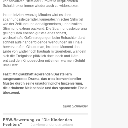
konservativen, stets der Bürokratie verpflichteten
Schuldirektor immer wieder auch zu widersetzen.
In den letzten zwanzig Minuten wird es dank
spannungssteigernder, kameratechnischer Stilmittel
wie der Zeitlupe und der allgemeinen, unheilvollen
Stimmung extrem packend. Die Spannungssteigerung
gelingt Härö ebenso gut wie er es schafft,
wechselhafte Gefühlsregungen beim Betrachter durch
schnell aufeinanderfolgende Wendungen im Finale
hervorzurufen. Glaubt man, im einen Moment das
Ende von Endel noch hautnah mitzuerleben, wandeln
sich die Ereignisse plötzlich doch noch und Häro
entlässt den Kinobesucher mit einem warmen Gefühl
ums Herz.
Fazit: Mit glaubhaft agierenden Darstellern
ausgestattetes Drama, das trotz konventioneller
Muster durch seine unaufdringliche Inszenierung,
die erhabene Melancholie und das spannende Finale
überzeugt.
Björn Schneider
FBW-Bewertung zu "Die Kinder des
Fechters"
Jurybegründung anzeigen