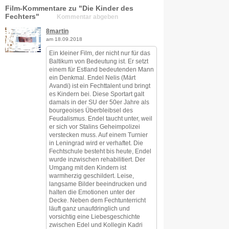
Film-Kommentare zu "Die Kinder des
Fechters"
Kommentar abgeben
8martin
am 18.09.2018
Ein kleiner Film, der nicht nur für das
Baltikum von Bedeutung ist. Er setzt
einem für Estland bedeutenden Mann
ein Denkmal. Endel Nelis (Märt
Avandi) ist ein Fechttalent und bringt
es Kindern bei. Diese Sportart galt
damals in der SU der 50er Jahre als
bourgeoises Überbleibsel des
Feudalismus. Endel taucht unter, weil
er sich vor Stalins Geheimpolizei
verstecken muss. Auf einem Turnier
in Leningrad wird er verhaftet. Die
Fechtschule besteht bis heute, Endel
wurde inzwischen rehabilitiert. Der
Umgang mit den Kindern ist
warmherzig geschildert. Leise,
langsame Bilder beeindrucken und
halten die Emotionen unter der
Decke. Neben dem Fechtunterricht
läuft ganz unaufdringlich und
vorsichtig eine Liebesgeschichte
zwischen Edel und Kollegin Kadri