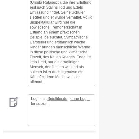
(Ursula Ratasepp), die ihre Erfüllung
erst nach Stalins Tod und Edels
Entlassung findet. Seine Schüler
siegten und er wurde verhaftet. Völlig
unspektakulär wird hier die
sowjetische Fremdherrschaft in
Estland an einem praktischen
Beispiel beleuchtet. Sympathische
Darsteller und erstaunlich wache
Kinder bringen menschliche Wärme
in diese politische und klimatische
Eiszeit, des Kalten Krieges. Endel ist
kein Held, nur ein gradliniger
Mensch, der fechten will und als
solcher ist er auch irgendwo ein
Kämpfer, denn Mut beweist er
allemal.
Login mit
Spielfilm.de
-
ohne Login
fortsetzen.