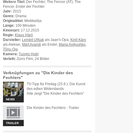
Weitere Titel:
Der Fechter; The Fencer (AT); The
Fencer, Endel der Fechter
Jahr:
2015
Genre:
Drama
Originaltitel:
Miekkailija
Länge:
100 Minuten
Kinostart:
17.12.2015
Regie:
Klaus Härö
Darsteller:
Lembit Ulfsak
als Jaan's Opa,
Kirill Käro
als Aleksei,
Märt Avandi
als Endel,
Maria Avdjushko
,
Tõnu Oja
Kamera:
Tuomo Hutri
Verleih:
Zorro Film, 24 Bilder
Verknüpfungen zu "Die Kinder des
Fechters"
TV-Tipp für Freitag (25.8.): Die Kunst
des edlen Widerstands
Arte zeigt "Die Kinder des Fechters"
NEWS
Die Kinder des Fechters - Trailer
TRAILER