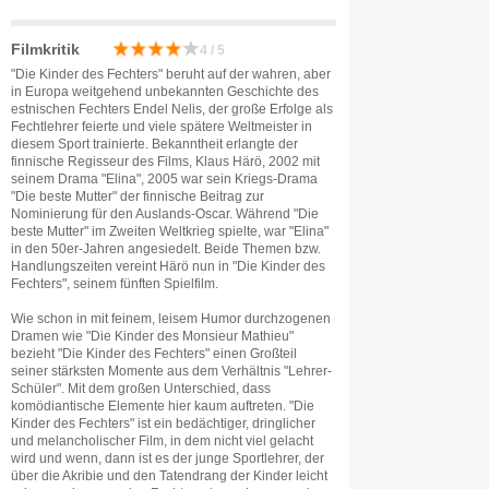
Filmkritik
4 / 5
"Die Kinder des Fechters" beruht auf der wahren, aber
in Europa weitgehend unbekannten Geschichte des
estnischen Fechters Endel Nelis, der große Erfolge als
Fechtlehrer feierte und viele spätere Weltmeister in
diesem Sport trainierte. Bekanntheit erlangte der
finnische Regisseur des Films, Klaus Härö, 2002 mit
seinem Drama "Elina", 2005 war sein Kriegs-Drama
"Die beste Mutter" der finnische Beitrag zur
Nominierung für den Auslands-Oscar. Während "Die
beste Mutter" im Zweiten Weltkrieg spielte, war "Elina"
in den 50er-Jahren angesiedelt. Beide Themen bzw.
Handlungszeiten vereint Härö nun in "Die Kinder des
Fechters", seinem fünften Spielfilm.
Wie schon in mit feinem, leisem Humor durchzogenen
Dramen wie "Die Kinder des Monsieur Mathieu"
bezieht "Die Kinder des Fechters" einen Großteil
seiner stärksten Momente aus dem Verhältnis "Lehrer-
Schüler". Mit dem großen Unterschied, dass
komödiantische Elemente hier kaum auftreten. "Die
Kinder des Fechters" ist ein bedächtiger, dringlicher
und melancholischer Film, in dem nicht viel gelacht
wird und wenn, dann ist es der junge Sportlehrer, der
über die Akribie und den Tatendrang der Kinder leicht