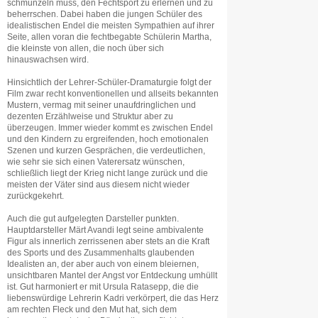
schmunzeln muss, den Fechtsport zu erlernen und zu
beherrschen. Dabei haben die jungen Schüler des
idealistischen Endel die meisten Sympathien auf ihrer
Seite, allen voran die fechtbegabte Schülerin Martha,
die kleinste von allen, die noch über sich
hinauswachsen wird.
Hinsichtlich der Lehrer-Schüler-Dramaturgie folgt der
Film zwar recht konventionellen und allseits bekannten
Mustern, vermag mit seiner unaufdringlichen und
dezenten Erzählweise und Struktur aber zu
überzeugen. Immer wieder kommt es zwischen Endel
und den Kindern zu ergreifenden, hoch emotionalen
Szenen und kurzen Gesprächen, die verdeutlichen,
wie sehr sie sich einen Vaterersatz wünschen,
schließlich liegt der Krieg nicht lange zurück und die
meisten der Väter sind aus diesem nicht wieder
zurückgekehrt.
Auch die gut aufgelegten Darsteller punkten.
Hauptdarsteller Märt Avandi legt seine ambivalente
Figur als innerlich zerrissenen aber stets an die Kraft
des Sports und des Zusammenhalts glaubenden
Idealisten an, der aber auch von einem bleiernen,
unsichtbaren Mantel der Angst vor Entdeckung umhüllt
ist. Gut harmoniert er mit Ursula Ratasepp, die die
liebenswürdige Lehrerin Kadri verkörpert, die das Herz
am rechten Fleck und den Mut hat, sich dem