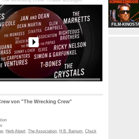
 "The Wrecking Crew"-Trailer anzeigen
FILM-KINOST
Crew von "The Wrecking Crew"
tion
en
er
,
Herb Alpert
,
The Association
,
H.B. Barnum
,
Chuck