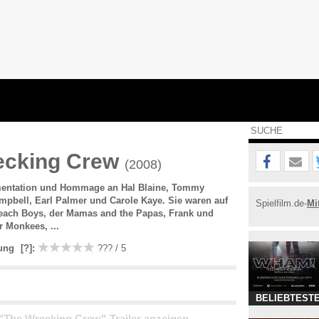
ecking Crew
(2008)
entation und Hommage an Hal Blaine, Tommy
mpbell, Earl Palmer und Carole Kaye. Sie waren auf
Spielfilm.de-
Mi
Beach Boys, der Mamas and the Papas, Frank und
r Monkees, ...
ung
[?]
:
??? / 5
BELIEBTESTE