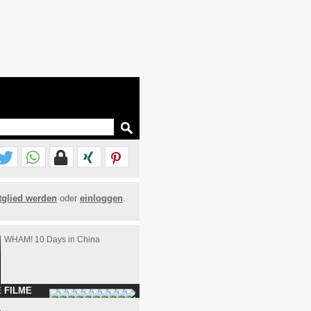
tglied werden
oder
einloggen
.
WHAM! 10 Days in China
 FILME