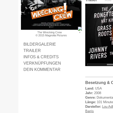
Alle
The Wrecking Crew
© 2015 Magnolia Pictures
BILDERGALERIE
TRAILER
INFOS & CREDITS
VERKNÜPFUNGEN
DEIN KOMMENTAR
Besetzung & 
Land:
USA
Jahr:
2008
Genre:
Dokumenta
Länge:
101 Minut
Darsteller:
Lou Adl
Barris