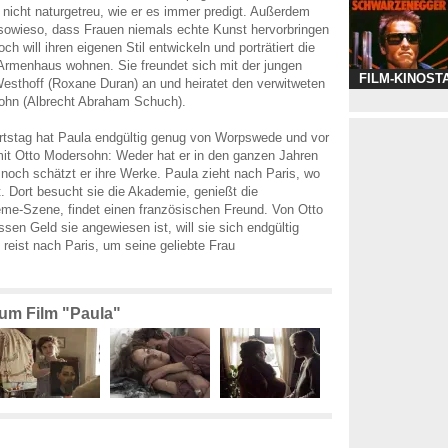
t nicht naturgetreu, wie er es immer predigt. Außerdem
owieso, dass Frauen niemals echte Kunst hervorbringen
ch will ihren eigenen Stil entwickeln und porträtiert die
Armenhaus wohnen. Sie freundet sich mit der jungen
FILM-KINOST
Westhoff (Roxane Duran) an und heiratet den verwitweten
ohn (Albrecht Abraham Schuch).
rtstag hat Paula endgültig genug von Worpswede und vor
it Otto Modersohn: Weder hat er in den ganzen Jahren
, noch schätzt er ihre Werke. Paula zieht nach Paris, wo
t. Dort besucht sie die Akademie, genießt die
me-Szene, findet einen französischen Freund. Von Otto
sen Geld sie angewiesen ist, will sie sich endgültig
 reist nach Paris, um seine geliebte Frau
.
zum Film "Paula"