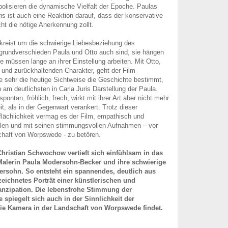
lisieren die dynamische Vielfalt der Epoche. Paulas
s ist auch eine Reaktion darauf, dass der konservative
icht die nötige Anerkennung zollt.
kreist um die schwierige Liebesbeziehung des
grundverschieden Paula und Otto auch sind, sie hängen
e müssen lange an ihrer Einstellung arbeiten. Mit Otto,
und zurückhaltenden Charakter, geht der Film
e sehr die heutige Sichtweise die Geschichte bestimmt,
 am deutlichsten in Carla Juris Darstellung der Paula.
spontan, fröhlich, frech, wirkt mit ihrer Art aber nicht mehr
t, als in der Gegenwart verankert. Trotz dieser
flächlichkeit vermag es der Film, empathisch und
len und mit seinen stimmungsvollen Aufnahmen – vor
chaft von Worpswede - zu betören.
Christian Schwochow vertieft sich einfühlsam in das
Malerin Paula Modersohn-Becker und ihre schwierige
ersohn. So entsteht ein spannendes, deutlich aus
zeichnetes Porträt einer künstlerischen und
nzipation. Die lebensfrohe Stimmung der
spiegelt sich auch in der Sinnlichkeit der
ie Kamera in der Landschaft von Worpswede findet.