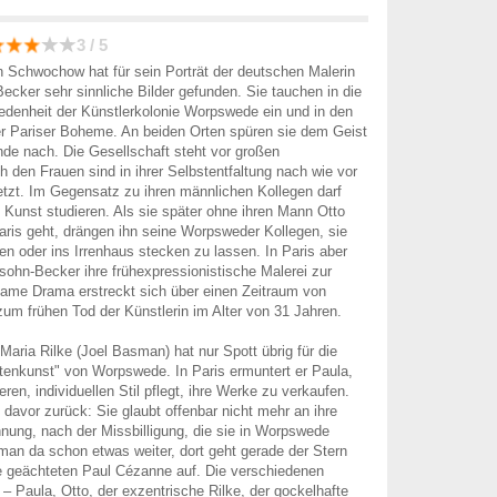
3 / 5
n Schwochow hat für sein Porträt der deutschen Malerin
cker sehr sinnliche Bilder gefunden. Sie tauchen in die
edenheit der Künstlerkolonie Worpswede ein und in den
der Pariser Boheme. An beiden Orten spüren sie dem Geist
de nach. Die Gesellschaft steht vor großen
den Frauen sind in ihrer Selbstentfaltung nach wie vor
tzt. Im Gegensatz zu ihren männlichen Kollegen darf
 Kunst studieren. Als sie später ohne ihren Mann Otto
ris geht, drängen ihn seine Worpsweder Kollegen, sie
en oder ins Irrenhaus stecken zu lassen. In Paris aber
sohn-Becker ihre frühexpressionistische Malerei zur
same Drama erstreckt sich über einen Zeitraum von
zum frühen Tod der Künstlerin im Alter von 31 Jahren.
Maria Rilke (Joel Basman) hat nur Spott übrig für die
tenkunst" von Worpswede. In Paris ermuntert er Paula,
ren, individuellen Stil pflegt, ihre Werke zu verkaufen.
davor zurück: Sie glaubt offenbar nicht mehr an ihre
nnung, nach der Missbilligung, die sie in Worpswede
t man da schon etwas weiter, dort geht gerade der Stern
e geächteten Paul Cézanne auf. Die verschiedenen
 – Paula, Otto, der exzentrische Rilke, der gockelhafte