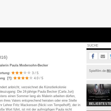
016)
Malerin Paula Modersohn-Becker
Spielfilm.de-
Mi
ertung:
3 / 5
ung
[?]
:
4.0 / 5
ndert anbricht, verzeichnet die Künstlerkolonie
uzugang: Die 24-jährige Paula Becker (Carla Juri)
tens einen Sommer lang als Malerin arbeiten dürfen,
en ihres Vaters entsprechend heiraten oder eine Stelle
BELIEBTESTE
 Lehrer Fritz Mackensen (Nicki von Tempelhoff), der in
e Wort führt, ist mit der aufmüpfigen Paula nicht