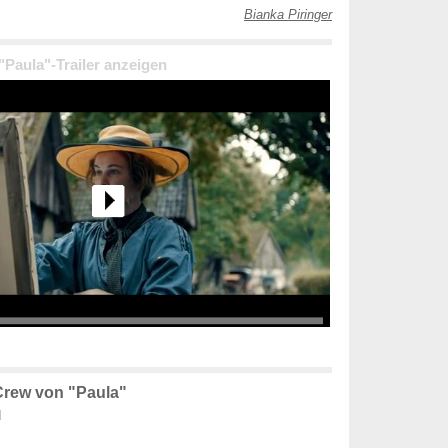
Bianka Piringer
 "Paula"-Trailer anzeigen
Crew von "Paula"
d