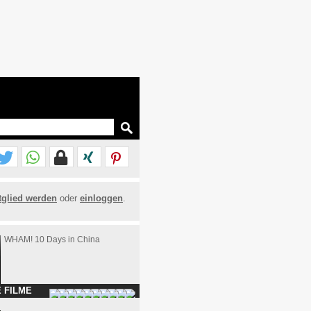
tglied werden
oder
einloggen
.
WHAM! 10 Days in China
 FILME