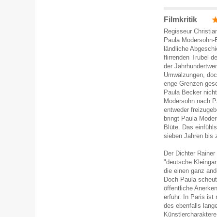
Filmkritik
Regisseur Christia
Paula Modersohn-Be
ländliche Abgeschi
flirrenden Trubel 
der Jahrhundertwen
Umwälzungen, doch 
enge Grenzen gese
Paula Becker nicht
Modersohn nach Pa
entweder freizugeb
bringt Paula Moder
Blüte. Das einfühl
sieben Jahren bis 
Der Dichter Rainer 
"deutsche Kleingar
die einen ganz ande
Doch Paula scheut 
öffentliche Anerke
erfuhr. In Paris is
des ebenfalls lang
Künstlercharaktere