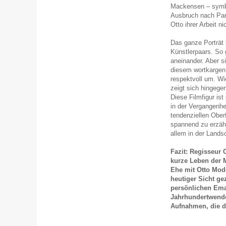
Mackensen – symbo
Ausbruch nach Pari
Otto ihrer Arbeit n
Das ganze Porträt 
Künstlerpaars. So 
aneinander. Aber si
diesem wortkargen 
respektvoll um. Wi
zeigt sich hingegen
Diese Filmfigur ist 
in der Vergangenhei
tendenziellen Ober
spannend zu erzäh
allem in der Lands
Fazit: Regisseur 
kurze Leben der 
Ehe mit Otto Mod
heutiger Sicht ge
persönlichen Ema
Jahrhundertwende 
Aufnahmen, die d