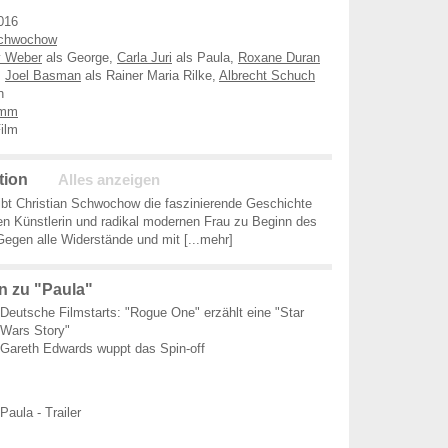
016
Schwochow
y Weber
als George,
Carla Juri
als Paula,
Roxane Duran
,
Joel Basman
als Rainer Maria Rilke,
Albrecht Schuch
n
amm
ilm
tion
Alles anzeigen
ibt Christian Schwochow die faszinierende Geschichte
n Künstlerin und radikal modernen Frau zu Beginn des
 Gegen alle Widerstände und mit
[...mehr]
 zu "Paula"
Deutsche Filmstarts: "Rogue One" erzählt eine "Star
Wars Story"
Gareth Edwards wuppt das Spin-off
Paula - Trailer