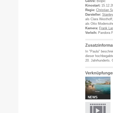
Genre:
Biopic
Kinostart:
15.12.2
Regie:
Christian 
Darsteller:
Stanle
als Clara Westhoff
als Otto Modersoh
Kamera:
Frank L
Verleih:
Pandora F
Zusatzinforma
In "Paula" beschre
dieser hochbegabte
20. Jahrhunderts.
Verknüpfungen
NEWS