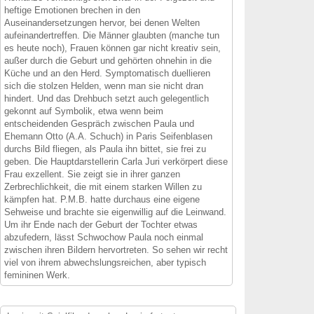
heftige Emotionen brechen in den
Auseinandersetzungen hervor, bei denen Welten
aufeinandertreffen. Die Männer glaubten (manche tun
es heute noch), Frauen können gar nicht kreativ sein,
außer durch die Geburt und gehörten ohnehin in die
Küche und an den Herd. Symptomatisch duellieren
sich die stolzen Helden, wenn man sie nicht dran
hindert. Und das Drehbuch setzt auch gelegentlich
gekonnt auf Symbolik, etwa wenn beim
entscheidenden Gespräch zwischen Paula und
Ehemann Otto (A.A. Schuch) in Paris Seifenblasen
durchs Bild fliegen, als Paula ihn bittet, sie frei zu
geben. Die Hauptdarstellerin Carla Juri verkörpert diese
Frau exzellent. Sie zeigt sie in ihrer ganzen
Zerbrechlichkeit, die mit einem starken Willen zu
kämpfen hat. P.M.B. hatte durchaus eine eigene
Sehweise und brachte sie eigenwillig auf die Leinwand.
Um ihr Ende nach der Geburt der Tochter etwas
abzufedern, lässt Schwochow Paula noch einmal
zwischen ihren Bildern hervortreten. So sehen wir recht
viel von ihrem abwechslungsreichen, aber typisch
femininen Werk.