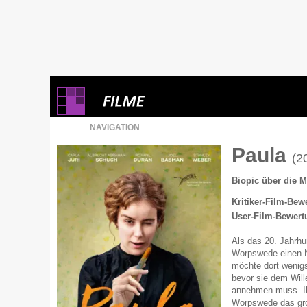
NAVIGATION
Paula
(2
Biopic über die 
Kritiker-Film-Bew
User-Film-Bewert
Als das 20. Jahrhu
Worpswede einen Ne
möchte dort wenigs
bevor sie dem Will
annehmen muss. Ihr
Worpswede das groß