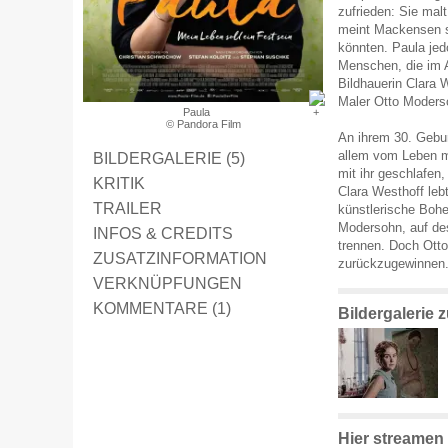
zufrieden: Sie mal
meint Mackensen s
könnten. Paula jedo
Menschen, die im 
Bildhauerin Clara 
Maler Otto Moders
Paula
© Pandora Film
An ihrem 30. Gebu
allem vom Leben m
BILDERGALERIE (5)
mit ihr geschlafen
KRITIK
Clara Westhoff leb
TRAILER
künstlerische Bohe
Modersohn, auf des
INFOS & CREDITS
trennen. Doch Otto
ZUSATZINFORMATION
zurückzugewinnen
VERKNÜPFUNGEN
KOMMENTARE (1)
Bildergalerie 
Hier streamen