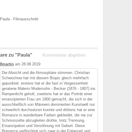
Paula - Filmausschnitt
are zu "Paula"
Kommentar abgeben
8martin
am 28.08.2019
Die Absicht und die Atmosphäre stimmen. Christian
Schwochow hat mit diesem Biopic gleich mehrfach
gepunktet: erstens hat er die fast in Vergessenheit
geratene Malerin Modersohn - Becker (1876 - 1907) ins
Rampenlicht geholt, zweitens hat er das Porträt einer
emanzipierten Frau um 1900 gemacht, die sich in der
ausschließlich von Männern dominierten Kunstwelt nur
schwerlich durchsetzen konnte und drittens hat er eine
Romanze in wunderbare Farben gekleidet, die nie zur
Schmonzette abzugleiten drohte, trotz Trennung,
Emanzipation und Versöhnung mit Geburt. Diese
Romanze verflüchtigt sich zwar in der Folgezeit und