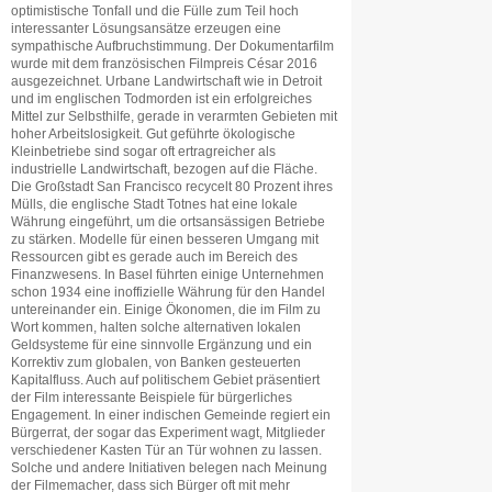
optimistische Tonfall und die Fülle zum Teil hoch
interessanter Lösungsansätze erzeugen eine
sympathische Aufbruchstimmung. Der Dokumentarfilm
wurde mit dem französischen Filmpreis César 2016
ausgezeichnet. Urbane Landwirtschaft wie in Detroit
und im englischen Todmorden ist ein erfolgreiches
Mittel zur Selbsthilfe, gerade in verarmten Gebieten mit
hoher Arbeitslosigkeit. Gut geführte ökologische
Kleinbetriebe sind sogar oft ertragreicher als
industrielle Landwirtschaft, bezogen auf die Fläche.
Die Großstadt San Francisco recycelt 80 Prozent ihres
Mülls, die englische Stadt Totnes hat eine lokale
Währung eingeführt, um die ortsansässigen Betriebe
zu stärken. Modelle für einen besseren Umgang mit
Ressourcen gibt es gerade auch im Bereich des
Finanzwesens. In Basel führten einige Unternehmen
schon 1934 eine inoffizielle Währung für den Handel
untereinander ein. Einige Ökonomen, die im Film zu
Wort kommen, halten solche alternativen lokalen
Geldsysteme für eine sinnvolle Ergänzung und ein
Korrektiv zum globalen, von Banken gesteuerten
Kapitalfluss. Auch auf politischem Gebiet präsentiert
der Film interessante Beispiele für bürgerliches
Engagement. In einer indischen Gemeinde regiert ein
Bürgerrat, der sogar das Experiment wagt, Mitglieder
verschiedener Kasten Tür an Tür wohnen zu lassen.
Solche und andere Initiativen belegen nach Meinung
der Filmemacher, dass sich Bürger oft mit mehr