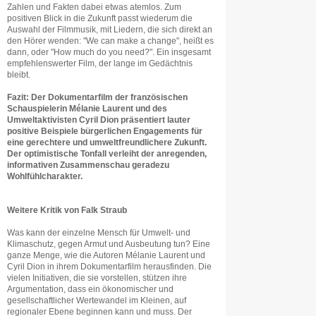
Zahlen und Fakten dabei etwas atemlos. Zum
positiven Blick in die Zukunft passt wiederum die
Auswahl der Filmmusik, mit Liedern, die sich direkt an
den Hörer wenden: "We can make a change", heißt es
dann, oder "How much do you need?". Ein insgesamt
empfehlenswerter Film, der lange im Gedächtnis
bleibt.
Fazit: Der Dokumentarfilm der französischen
Schauspielerin Mélanie Laurent und des
Umweltaktivisten Cyril Dion präsentiert lauter
positive Beispiele bürgerlichen Engagements für
eine gerechtere und umweltfreundlichere Zukunft.
Der optimistische Tonfall verleiht der anregenden,
informativen Zusammenschau geradezu
Wohlfühlcharakter.
Weitere Kritik von Falk Straub
Was kann der einzelne Mensch für Umwelt- und
Klimaschutz, gegen Armut und Ausbeutung tun? Eine
ganze Menge, wie die Autoren Mélanie Laurent und
Cyril Dion in ihrem Dokumentarfilm herausfinden. Die
vielen Initiativen, die sie vorstellen, stützen ihre
Argumentation, dass ein ökonomischer und
gesellschaftlicher Wertewandel im Kleinen, auf
regionaler Ebene beginnen kann und muss. Der