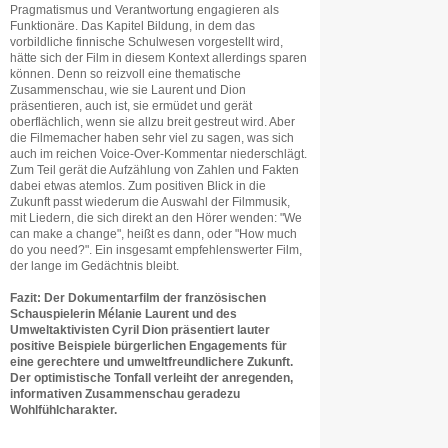
Pragmatismus und Verantwortung engagieren als
Funktionäre. Das Kapitel Bildung, in dem das
vorbildliche finnische Schulwesen vorgestellt wird,
hätte sich der Film in diesem Kontext allerdings sparen
können. Denn so reizvoll eine thematische
Zusammenschau, wie sie Laurent und Dion
präsentieren, auch ist, sie ermüdet und gerät
oberflächlich, wenn sie allzu breit gestreut wird. Aber
die Filmemacher haben sehr viel zu sagen, was sich
auch im reichen Voice-Over-Kommentar niederschlägt.
Zum Teil gerät die Aufzählung von Zahlen und Fakten
dabei etwas atemlos. Zum positiven Blick in die
Zukunft passt wiederum die Auswahl der Filmmusik,
mit Liedern, die sich direkt an den Hörer wenden: "We
can make a change", heißt es dann, oder "How much
do you need?". Ein insgesamt empfehlenswerter Film,
der lange im Gedächtnis bleibt.
Fazit: Der Dokumentarfilm der französischen
Schauspielerin Mélanie Laurent und des
Umweltaktivisten Cyril Dion präsentiert lauter
positive Beispiele bürgerlichen Engagements für
eine gerechtere und umweltfreundlichere Zukunft.
Der optimistische Tonfall verleiht der anregenden,
informativen Zusammenschau geradezu
Wohlfühlcharakter.