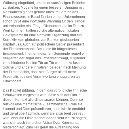
Währung eingeführt, um die ortsansässigen Betriebe
zu stärken. Modelle für einen besseren Umgang mit
Ressourcen gibt es gerade auch im Bereich des
Finanzwesens. In Basel führten einige Unternehmen
schon 1934 eine inoffizielle Währung für den Handel
untereinander ein. Einige Ökonomen, die im Film zu
Wort kommen, halten solche alternativen lokalen
Geldsysteme für eine sinnvolle Ergänzung und ein
Korrektiv zum globalen, von Banken gesteuerten
Kapitalfluss. Auch auf politischem Gebiet präsentiert
der Film interessante Beispiele für bürgerliches
Engagement. In einer indischen Gemeinde regiert ein
Bürgerrat, der sogar das Experiment wagt, Mitglieder
verschiedener Kasten Tür an Tür wohnen zu lassen.
Solche und andere Initiativen belegen nach Meinung
der Filmemacher, dass sich Bürger oft mit mehr
Pragmatismus und Verantwortung engagieren als
Funktionäre.
Das Kapitel Bildung, in dem das vorbildliche finnische
Schulwesen vorgestellt wird, hätte sich der Film in
diesem Kontext allerdings sparen können. Denn so
reizvoll eine thematische Zusammenschau, wie sie
Laurent und Dion präsentieren, auch ist, sie ermüdet
und gerät oberflächlich, wenn sie allzu breit gestreut
wird. Aber die Filmemacher haben sehr viel zu sagen,
was sich auch im reichen Voice-Over-Kommentar
niederschlägt. Zum Teil gerät die Aufzählung von