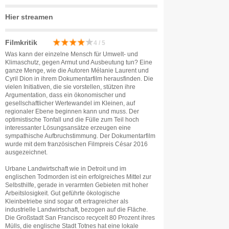
Hier streamen
Filmkritik
4 / 5
Was kann der einzelne Mensch für Umwelt- und
Klimaschutz, gegen Armut und Ausbeutung tun? Eine
ganze Menge, wie die Autoren Mélanie Laurent und
Cyril Dion in ihrem Dokumentarfilm herausfinden. Die
vielen Initiativen, die sie vorstellen, stützen ihre
Argumentation, dass ein ökonomischer und
gesellschaftlicher Wertewandel im Kleinen, auf
regionaler Ebene beginnen kann und muss. Der
optimistische Tonfall und die Fülle zum Teil hoch
interessanter Lösungsansätze erzeugen eine
sympathische Aufbruchstimmung. Der Dokumentarfilm
wurde mit dem französischen Filmpreis César 2016
ausgezeichnet.
Urbane Landwirtschaft wie in Detroit und im
englischen Todmorden ist ein erfolgreiches Mittel zur
Selbsthilfe, gerade in verarmten Gebieten mit hoher
Arbeitslosigkeit. Gut geführte ökologische
Kleinbetriebe sind sogar oft ertragreicher als
industrielle Landwirtschaft, bezogen auf die Fläche.
Die Großstadt San Francisco recycelt 80 Prozent ihres
Mülls, die englische Stadt Totnes hat eine lokale