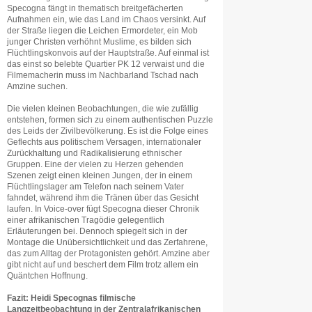
Specogna fängt in thematisch breitgefächerten
Aufnahmen ein, wie das Land im Chaos versinkt. Auf
der Straße liegen die Leichen Ermordeter, ein Mob
junger Christen verhöhnt Muslime, es bilden sich
Flüchtlingskonvois auf der Hauptstraße. Auf einmal ist
das einst so belebte Quartier PK 12 verwaist und die
Filmemacherin muss im Nachbarland Tschad nach
Amzine suchen.
Die vielen kleinen Beobachtungen, die wie zufällig
entstehen, formen sich zu einem authentischen Puzzle
des Leids der Zivilbevölkerung. Es ist die Folge eines
Geflechts aus politischem Versagen, internationaler
Zurückhaltung und Radikalisierung ethnischer
Gruppen. Eine der vielen zu Herzen gehenden
Szenen zeigt einen kleinen Jungen, der in einem
Flüchtlingslager am Telefon nach seinem Vater
fahndet, während ihm die Tränen über das Gesicht
laufen. In Voice-over fügt Specogna dieser Chronik
einer afrikanischen Tragödie gelegentlich
Erläuterungen bei. Dennoch spiegelt sich in der
Montage die Unübersichtlichkeit und das Zerfahrene,
das zum Alltag der Protagonisten gehört. Amzine aber
gibt nicht auf und beschert dem Film trotz allem ein
Quäntchen Hoffnung.
Fazit: Heidi Specognas filmische
Langzeitbeobachtung in der Zentralafrikanischen