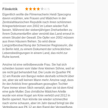
Filmkritik
4 / 5
Eigentlich wollte die Filmemacherin Heidi Specogna
davon erzählen, wie Frauen und Mädchen in der
Zentralafrikanischen Republik nach ihren schlimmen
Kriegserlebnissen von 2002 im Leben wieder Fuß
fassen. Während der siebenjährigen Dreharbeiten zu
ihrem Dokumentarfilm aber versinkt das Land erneut in
einem Strudel der Gewalt. Die Opfer von 2002 müssen
aus ihren Häusern fliehen. So wird diese
Langzeitbeobachtung der Schweizer Regisseurin, die
in Berlin lebt, zu einem Dokument der schrecklichen
Lebensbedingungen in einem Land, das nicht zur
Ruhe kommt.
Amzine ist eine selbstbewusste Frau. Sie hat sich
scheiden lassen vom Vater ihrer kleinen Söhne, weil er
sie nicht gut behandelt hat. Die Leute im Quartier PK
12 am Rande von Bangui reden deshalb schlecht über
sie, aber sie will keinen Mann mehr. Amzine sagt, dass
ihr der Anblick ihrer gewaltsam gezeugten Tochter
Fane immer einen Stich versetzt, aber sie ist dem Kind
eine gute Mutter. Das christliche Mädchen Arlette
wurde von einer Kugel am Knie verletzt und 2012 in
Berlin operiert. Nun könnte sie wieder schmerzfrei
nach vorne schauen, aber im Jahr darauf bringt sie die
Vertreibung aus PK 12 an den Rand der Verzweiflung.