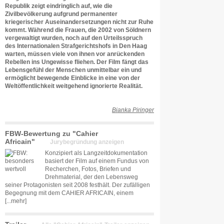
Republik zeigt eindringlich auf, wie die
Zivilbevölkerung aufgrund permanenter
kriegerischer Auseinandersetzungen nicht zur Ruhe
kommt. Während die Frauen, die 2002 von Söldnern
vergewaltigt wurden, noch auf den Urteilsspruch
des Internationalen Strafgerichtshofs in Den Haag
warten, müssen viele von ihnen vor anrückenden
Rebellen ins Ungewisse fliehen. Der Film fängt das
Lebensgefühl der Menschen unmittelbar ein und
ermöglicht bewegende Einblicke in eine von der
Weltöffentlichkeit weitgehend ignorierte Realität.
Bianka Piringer
FBW-Bewertung zu "Cahier
Africain"
Jurybegründung anzeigen
Konzipiert als Langzeitdokumentation
basiert der Film auf einem Fundus von
Recherchen, Fotos, Briefen und
Drehmaterial, der den Lebensweg
seiner Protagonisten seit 2008 festhält. Der zufälligen
Begegnung mit dem CAHIER AFRICAIN, einem
[...mehr]