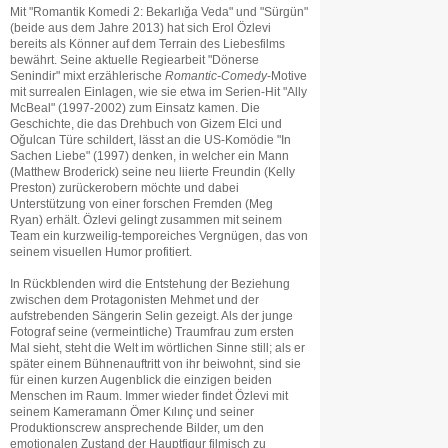
Mit "Romantik Komedi 2: Bekarlığa Veda" und "Sürgün"
(beide aus dem Jahre 2013) hat sich Erol Özlevi
bereits als Könner auf dem Terrain des Liebesfilms
bewährt. Seine aktuelle Regiearbeit "Dönerse
Senindir" mixt erzählerische
Romantic-Comedy
-Motive
mit surrealen Einlagen, wie sie etwa im Serien-Hit "Ally
McBeal" (1997-2002) zum Einsatz kamen. Die
Geschichte, die das Drehbuch von Gizem Elci und
Oğulcan Türe schildert, lässt an die US-Komödie "In
Sachen Liebe" (1997) denken, in welcher ein Mann
(Matthew Broderick) seine neu liierte Freundin (Kelly
Preston) zurückerobern möchte und dabei
Unterstützung von einer forschen Fremden (Meg
Ryan) erhält. Özlevi gelingt zusammen mit seinem
Team ein kurzweilig-temporeiches Vergnügen, das von
seinem visuellen Humor profitiert.
In Rückblenden wird die Entstehung der Beziehung
zwischen dem Protagonisten Mehmet und der
aufstrebenden Sängerin Selin gezeigt. Als der junge
Fotograf seine (vermeintliche) Traumfrau zum ersten
Mal sieht, steht die Welt im wörtlichen Sinne still; als er
später einem Bühnenauftritt von ihr beiwohnt, sind sie
für einen kurzen Augenblick die einzigen beiden
Menschen im Raum. Immer wieder findet Özlevi mit
seinem Kameramann Ömer Kılınç und seiner
Produktionscrew ansprechende Bilder, um den
emotionalen Zustand der Hauptfigur filmisch zu