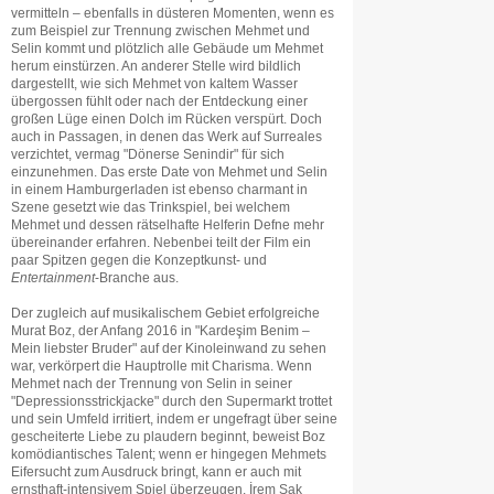
vermitteln – ebenfalls in düsteren Momenten, wenn es
zum Beispiel zur Trennung zwischen Mehmet und
Selin kommt und plötzlich alle Gebäude um Mehmet
herum einstürzen. An anderer Stelle wird bildlich
dargestellt, wie sich Mehmet von kaltem Wasser
übergossen fühlt oder nach der Entdeckung einer
großen Lüge einen Dolch im Rücken verspürt. Doch
auch in Passagen, in denen das Werk auf Surreales
verzichtet, vermag "Dönerse Senindir" für sich
einzunehmen. Das erste Date von Mehmet und Selin
in einem Hamburgerladen ist ebenso charmant in
Szene gesetzt wie das Trinkspiel, bei welchem
Mehmet und dessen rätselhafte Helferin Defne mehr
übereinander erfahren. Nebenbei teilt der Film ein
paar Spitzen gegen die Konzeptkunst- und
Entertainment
-Branche aus.
Der zugleich auf musikalischem Gebiet erfolgreiche
Murat Boz, der Anfang 2016 in "Kardeşim Benim –
Mein liebster Bruder" auf der Kinoleinwand zu sehen
war, verkörpert die Hauptrolle mit Charisma. Wenn
Mehmet nach der Trennung von Selin in seiner
"Depressionsstrickjacke" durch den Supermarkt trottet
und sein Umfeld irritiert, indem er ungefragt über seine
gescheiterte Liebe zu plaudern beginnt, beweist Boz
komödiantisches Talent; wenn er hingegen Mehmets
Eifersucht zum Ausdruck bringt, kann er auch mit
ernsthaft-intensivem Spiel überzeugen. İrem Sak