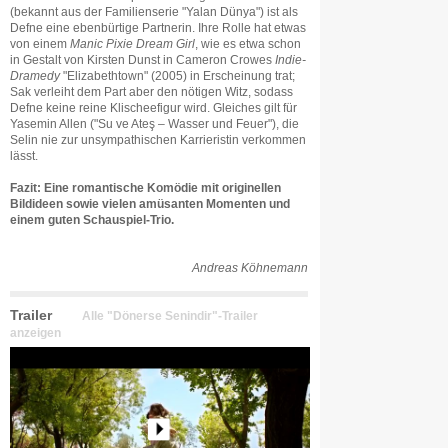
(bekannt aus der Familienserie "Yalan Dünya") ist als
Defne eine ebenbürtige Partnerin. Ihre Rolle hat etwas
von einem
Manic Pixie Dream Girl
, wie es etwa schon
in Gestalt von Kirsten Dunst in Cameron Crowes
Indie-
Dramedy
"Elizabethtown" (2005) in Erscheinung trat;
Sak verleiht dem Part aber den nötigen Witz, sodass
Defne keine reine Klischeefigur wird. Gleiches gilt für
Yasemin Allen ("Su ve Ateş – Wasser und Feuer"), die
Selin nie zur unsympathischen Karrieristin verkommen
lässt.
Fazit: Eine romantische Komödie mit originellen
Bildideen sowie vielen amüsanten Momenten und
einem guten Schauspiel-Trio.
Andreas Köhnemann
Trailer
Alle "Dönerse Senindir"-Trailer
anzeigen