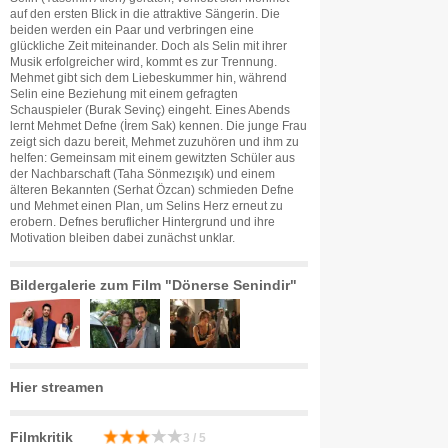
auf den ersten Blick in die attraktive Sängerin. Die
beiden werden ein Paar und verbringen eine
glückliche Zeit miteinander. Doch als Selin mit ihrer
Musik erfolgreicher wird, kommt es zur Trennung.
Mehmet gibt sich dem Liebeskummer hin, während
Selin eine Beziehung mit einem gefragten
Schauspieler (Burak Sevinç) eingeht. Eines Abends
lernt Mehmet Defne (İrem Sak) kennen. Die junge Frau
zeigt sich dazu bereit, Mehmet zuzuhören und ihm zu
helfen: Gemeinsam mit einem gewitzten Schüler aus
der Nachbarschaft (Taha Sönmezışık) und einem
älteren Bekannten (Serhat Özcan) schmieden Defne
und Mehmet einen Plan, um Selins Herz erneut zu
erobern. Defnes beruflicher Hintergrund und ihre
Motivation bleiben dabei zunächst unklar.
Bildergalerie zum Film "Dönerse Senindir"
Hier streamen
Filmkritik
3 / 5