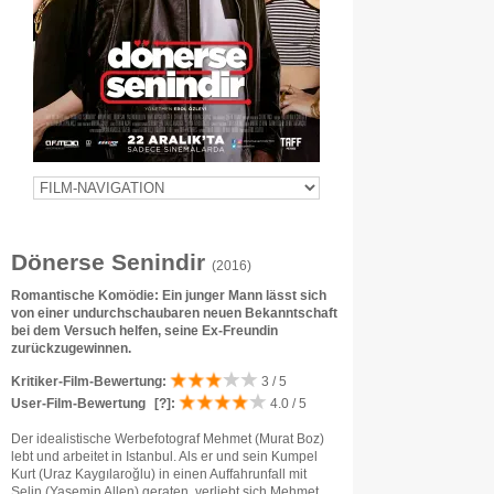
Dönerse Senindir
(2016)
Romantische Komödie: Ein junger Mann lässt sich
von einer undurchschaubaren neuen Bekanntschaft
bei dem Versuch helfen, seine Ex-Freundin
zurückzugewinnen.
Kritiker-Film-Bewertung:
3 / 5
User-Film-Bewertung
[?]
:
4.0 / 5
Der idealistische Werbefotograf Mehmet (Murat Boz)
lebt und arbeitet in Istanbul. Als er und sein Kumpel
Kurt (Uraz Kaygılaroğlu) in einen Auffahrunfall mit
Selin (Yasemin Allen) geraten, verliebt sich Mehmet