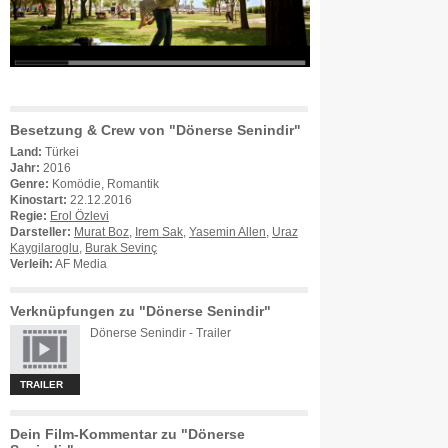
Besetzung & Crew von "Dönerse Senindir"
Land:
Türkei
Jahr:
2016
Genre:
Komödie, Romantik
Kinostart:
22.12.2016
Regie:
Erol Özlevi
Darsteller:
Murat Boz
,
Irem Sak
,
Yasemin Allen
,
Uraz
Kaygilaroglu
,
Burak Sevinç
Verleih:
AF Media
Verknüpfungen zu "Dönerse Senindir"
Dönerse Senindir - Trailer
TRAILER
Dein Film-Kommentar zu "Dönerse