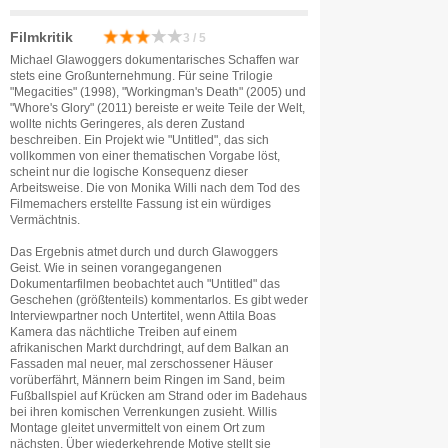
Filmkritik
3 / 5
Michael Glawoggers dokumentarisches Schaffen war
stets eine Großunternehmung. Für seine Trilogie
"Megacities" (1998), "Workingman's Death" (2005) und
"Whore's Glory" (2011) bereiste er weite Teile der Welt,
wollte nichts Geringeres, als deren Zustand
beschreiben. Ein Projekt wie "Untitled", das sich
vollkommen von einer thematischen Vorgabe löst,
scheint nur die logische Konsequenz dieser
Arbeitsweise. Die von Monika Willi nach dem Tod des
Filmemachers erstellte Fassung ist ein würdiges
Vermächtnis.
Das Ergebnis atmet durch und durch Glawoggers
Geist. Wie in seinen vorangegangenen
Dokumentarfilmen beobachtet auch "Untitled" das
Geschehen (größtenteils) kommentarlos. Es gibt weder
Interviewpartner noch Untertitel, wenn Attila Boas
Kamera das nächtliche Treiben auf einem
afrikanischen Markt durchdringt, auf dem Balkan an
Fassaden mal neuer, mal zerschossener Häuser
vorüberfährt, Männern beim Ringen im Sand, beim
Fußballspiel auf Krücken am Strand oder im Badehaus
bei ihren komischen Verrenkungen zusieht. Willis
Montage gleitet unvermittelt von einem Ort zum
nächsten. Über wiederkehrende Motive stellt sie