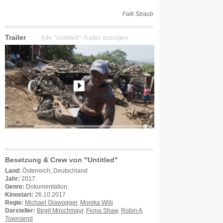
Falk Straub
Trailer
Alle "Untitled"-Trailer anzeigen
Besetzung & Crew von "Untitled"
Land:
Österreich, Deutschland
Jahr:
2017
Genre:
Dokumentation
Kinostart:
26.10.2017
Regie:
Michael Glawogger
,
Monika Willi
Darsteller:
Birgit Minichmayr
,
Fiona Shaw
,
Robin A
Townsend