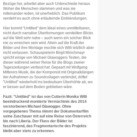
Bezüge her, arbeitet aber auch Unterschiede heraus.
Woher die Menschen stammen und was sie
miteinander reden, ist unerheblich. Das Publikum
versteht es auch ohne erläuternde Einblendungen.
Hier kommt "Untitled" dem Ideal eines unmittelbaren,
nicht durch narrative Überformungen verstellten Blicks
auf die Welt sehr nahe – auch wenn ein solcher Blick
nie zu erreichen sein wird. Allein auf die Kraft der
Bilder und ihre Montage mochte sich Willi letztlich aber
nicht verlassen. Schauspielerin Birgit Minichmayr
spricht einige von Michael Glawoggers Texten, die
dieser während seiner Reise für die Blogs zweier
Tageszeitungen verfasst hat. Gepaart mit Wolfgang
Mitterers Musik, die der Komponist mit Originalklängen
der Aufnahmen zu Soundcollagen verbindet, driftet
"Untitled" wiederholt ins bedeutsam Überhöhte ab, wo
er besser auf dem Boden geblieben wäre.
Fazit: "Untitled" ist das von Cutterin Monika Willi
beeindruckend montierte Vermächtnis des 2014
verstorbenen Michael Glawogger. Ohne
vorgegebenes Thema nimmt der Dokumentarfilm
seine Zuschauer mit auf eine Reise von Österreich
bis nach Liberia. Der Fluss der Bilder ist
faszinierend, das Fragmentarische des Projekts
bleibt aber stets zu erkennen.